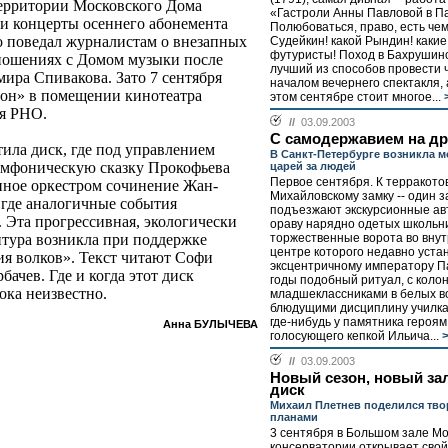
 территории Московского Дома
«Гастроли Анны Павловой в Па
ти концерты осеннего абонемента
Полюбоваться, право, есть чем
 поведал журналистам о внезапных
Судейкин! какой Рындин! каки
футуристы! Поход в Бахрушинс
тношениях с Домом музыки после
лучший из способов провести 
ира Спивакова. Зато 7 сентября
началом вечернего спектакля, 
ион» в помещении кинотеатра
этом сентябре стоит многое...
ся РНО.
//
03.09.2003
С самодержавием на др
тила диск, где под управлением
В Санкт-Петербурге возникла м
имфоническую сказку Прокофьева
царей за людей
Первое сентября. К терракотов
анное оркестром сочинение Жан-
Михайловскому замку -- один з
 где аналогичные события
подъезжают экскурсионные ав
. Эта прогрессивная, экологически
ораву нарядно одетых школьни
торжественные ворота во внут
итура возникла при поддержке
центре которого недавно уста
я волков». Текст читают Софи
эксцентричному императору П
ачев. Где и когда этот диск
годы подобный ритуал, с коло
ока неизвестно.
младшеклассниками в белых в
блюдущими дисциплину училка
где-нибудь у памятника героя
Анна БУЛЫЧЕВА
голосующего кепкой Ильича...
>
//
03.09.2003
Новый сезон, новый за
диск
Михаил Плетнев поделился тв
планами
3 сентября в Большом зале Мо
консерватории открывает свой