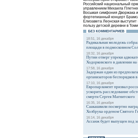
Российский национальный орк
управлением Михаила Плетнев
Восьмая симфония Дворжака и
фортепианный концерт Брамса
Елизавета Леонская выступит в
пользу детской деревни в Томи
БЕЗ КОМMЕНТАРИЕВ
18:51, 16 декабря
Радикальная молодежь собрал
площади в подмосковном Со
18:32, 16 декабря
Путин отверг упреки адвокат
Ходорковского в давлении на 
17:58, 16 декабря
Задержан один из предполаг
организаторов беспорядков 
17:10, 16 декабря
Европарламент призвал росси
ускорить расследование обст
смерти Сергея Магнитского
16:35, 16 декабря
Саакашвили посмертно награ
Холбрука орденом Святого Г
16:14, 16 декабря
Ассанж будет выпущен под з