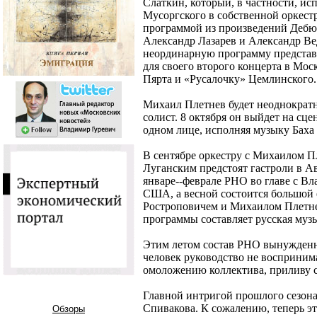
Слаткин, который, в частности, и
Мусоргского в собственной оркест
программой из произведений Дебюс
Александр Лазарев и Александр В
неординарную программу предста
для своего второго концерта в Моск
Пярта и «Русалочку» Цемлинского.
Михаил Плетнев будет неоднократн
солист. 8 октября он выйдет на сце
одном лице, исполняя музыку Баха
В сентябре оркестру с Михаилом 
Луганским предстоят гастроли в А
январе--феврале РНО во главе с В
США, а весной состоится большой 
Ростроповичем и Михаилом Плетне
программы составляет русская муз
Этим летом состав РНО вынужденн
человек руководство не воспринима
омоложению коллектива, приливу 
Главной интригой прошлого сезон
Спивакова. К сожалению, теперь э
Обзоры