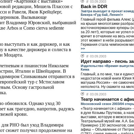
сполнит «Картинки с выставки»
//
03.09.2003
ровой редакции, Мишель Плассон с
Back in DDR
Завтра выходит в прокат коме
си и Равеля, Яков Крейцберг,
Бекера «Гуд бай, Ленин!»
едерников. Вызывающе
Главный герой фильма Алекс (
вит Владимир Юровский, выбравший
на крыше многоэтажки разбра
ве Arbos и Como cierva sediente
восточногерманские купюры (
за 20 лет!), которые не успел 
кричит в отчаянии на весь ночн
этот момент в небе разрывают
о выступать и как дирижер, и как
Германия стала чемпионом мир
>>
ну в качестве дирижера и солиста в
 и Моцарта.
//
03.09.2003
Идет направо - песнь з
Плетневым и пианистом Николаем
Издательство «Время» выпуст
Кима
встрии, Италии и Швейцарии. В
Главный, а по мне, так и един
ладимиром Спиваковым отправится в
недостаток новой книги Юлия
европейский тур с Мстиславом
матушка Россия» - ее самооче
неполнота. Ну скажите на мил
вым. Основу гастрольной
ыка.
//
03.09.2003
Театр начинается с аф
о обновился. Однако уход 30
Московский сезон 2003/04 откр
ет как трагедию, напротив, радуясь
«Театр начинается с афиши» -
в духе Козьмы Пруткова, а наз
свежей крови.
выставки, которую в межсезон
Театральный музей им. А.А. Б
а для РНО был уход Владимира
Примерно 130 экспонатов; сам
афиш -- Объявление от Петров
тот сюжет получил продолжение на
(1791), самая дивная -- работ