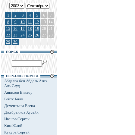
1
2
3
4
5
6
7
8
9
10
11
12
13
14
15
16
17
18
19
20
21
22
23
24
25
26
27
28
29
30
ПОИСК
ПЕРСОНЫ НОМЕРА
Абдалла бен Абдель Азиз
Аль-Сауд
Анпилов Виктор
Гейтс Билл
Дементьева Елена
Джабраилов Хусейн
Иванов Сергей
Ким Юлий
Кукура Сергей