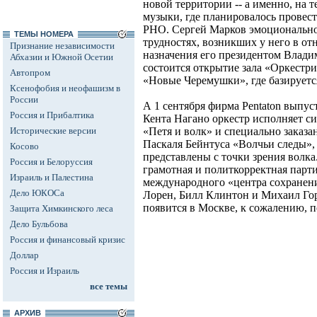
новой территории -- а именно, на
музыки, где планировалось провес
РНО. Сергей Марков эмоционально
ТЕМЫ НОМЕРА
трудностях, возникших у него в о
Признание независимости
назначения его президентом Владим
Абхазии и Южной Осетии
состоится открытие зала «Оркестр
Автопром
«Новые Черемушки», где базирует
Ксенофобия и неофашизм в
России
А 1 сентября фирма Pentaton выпус
Россия и Прибалтика
Кента Нагано оркестр исполняет с
Исторические версии
«Петя и волк» и специально заказ
Паскаля Бейнтуса «Волчьи следы»,
Косово
представлены с точки зрения волка
Россия и Белоруссия
грамотная и политкорректная парт
Израиль и Палестина
международного «центра сохранени
Дело ЮКОСа
Лорен, Билл Клинтон и Михаил Горб
появится в Москве, к сожалению, п
Защита Химкинского леса
Дело Бульбова
Россия и финансовый кризис
Доллар
Россия и Израиль
все темы
АРХИВ