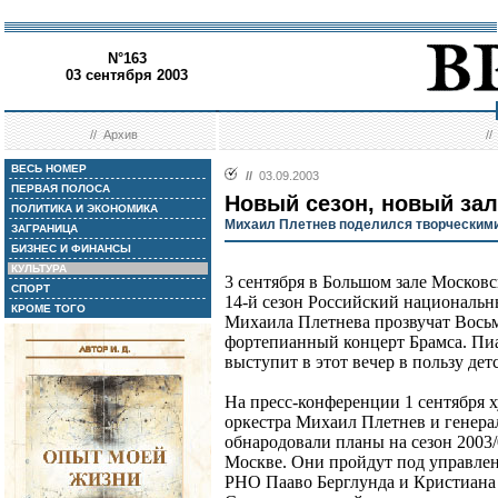
N°163
03 сентября 2003
//
Архив
/
ВЕСЬ НОМЕР
//
03.09.2003
ПЕРВАЯ ПОЛОСА
Новый сезон, новый зал
ПОЛИТИКА И ЭКОНОМИКА
Михаил Плетнев поделился творческим
ЗАГРАНИЦА
БИЗНЕС И ФИНАНСЫ
КУЛЬТУРА
3 сентября в Большом зале Москов
СПОРТ
14-й сезон Российский национальн
КРОМЕ ТОГО
Михаила Плетнева прозвучат Вось
фортепианный концерт Брамса. Пиа
выступит в этот вечер в пользу де
На пресс-конференции 1 сентября 
оркестра Михаил Плетнев и генер
обнародовали планы на сезон 2003/
Москве. Они пройдут под управле
РНО Пааво Берглунда и Кристиана