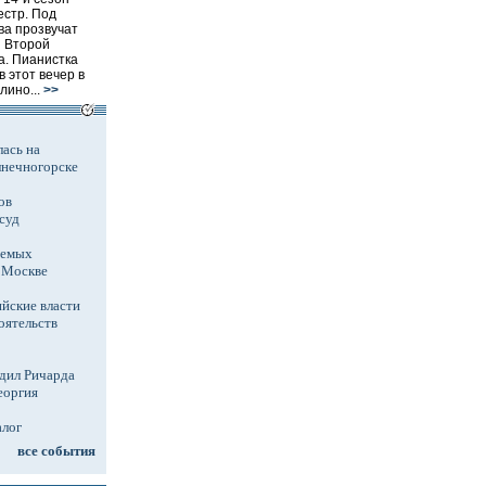
естр. Под
а прозвучат
 Второй
. Пианистка
 этот вечер в
лино...
>>
ась на
лнечногорске
ов
суд
аемых
в Москве
йские власти
оятельств
дил Ричарда
еоргия
алог
все события