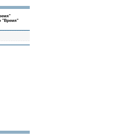
ремя"
о "Время"