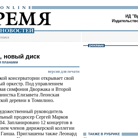
ИД "В
Издательств
/
поиск
, новый диск
и планами
версия для печати
ской консерватории открывает свой
ый оркестр. Под управлением
мая симфония Дворжака и Второй
нистка Елизавета Леонская
тской деревни в Томилино.
художественный руководитель
альный продюсер Сергей Марков
04. Запланировано 12 концертов в
нием членов дирижерской коллегии
 Ганша. Приглашены также Леонард
ТАКЖЕ В РУБРИКЕ