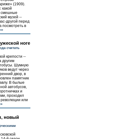
риже» (1909).
: какой
е смешные
кий музей --
час-другой перед
а посмотреть в
>>
ужеской ноге
ода считать
ой крепости --
а другим
тобусы. Шумную
ков ведут через
ренний двор, в
новлен памятник
авлу. В былые
нной автобусов,
оротничках и
ми, проходил
м революции или
>
л, новый
орческими
сковской
 14-й сезон