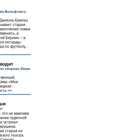
дия Вольфганга
Даниэль Брюль)
сывает старые
накопления семьи
обменять, и
ой Берлин -- в
ся петарды:
а по футболу...
аводит
ило сборник Юлия
ственный,
 Кима «Моя
видная
ость
>>
иши
ыт
- это не максима
вание чудесной
ье устроил
ахрушина.
ая старая из
ского театра
а Серова