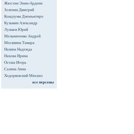
Жюстин Энин-Арденн
Зеленин Дмитрий
Коидзуми Дзюнъитиро
Кузьмин Александр
Лужков Юрий
Мельниченко Андрей
Москвина Тамара
Назина Надежда
Нахова Ирина
Осташ Игорь
Салина Анна
Ходорковский Михаил
все персоны