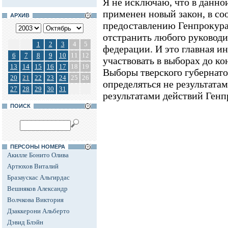
Я не исключаю, что в данно
применен новый закон, в со
АРХИВ
предоставлению Генпрокура
отстранить любого руководи
1
2
3
4
5
федерации. И это главная ин
6
7
8
9
10
11
12
участвовать в выборах до ко
13
14
15
16
17
18
19
Выборы тверского губернато
20
21
22
23
24
25
26
определяться не результатам
27
28
29
30
31
результатами действий Генп
ПОИСК
ПЕРСОНЫ НОМЕРА
Акилле Бонито Олива
Артюхов Виталий
Бразаускас Альгирдас
Вешняков Александр
Волчкова Виктория
Дзаккерони Альберто
Дэвид Блэйн