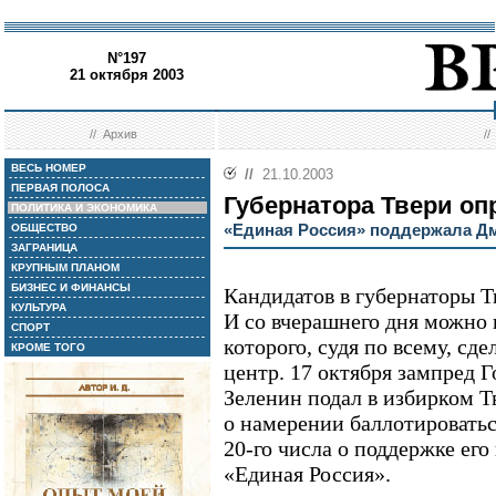
N°197
21 октября 2003
//
Архив
/
ВЕСЬ НОМЕР
//
21.10.2003
ПЕРВАЯ ПОЛОСА
Губернатора Твери оп
ПОЛИТИКА И ЭКОНОМИКА
«Единая Россия» поддержала Д
ОБЩЕСТВО
ЗАГРАНИЦА
КРУПНЫМ ПЛАНОМ
БИЗНЕС И ФИНАНСЫ
Кандидатов в губернаторы Тв
КУЛЬТУРА
И со вчерашнего дня можно г
СПОРТ
которого, судя по всему, сд
КРОМЕ ТОГО
центр. 17 октября зампред
Зеленин подал в избирком Т
о намерении баллотироватьс
20-го числа о поддержке его
«Единая Россия».