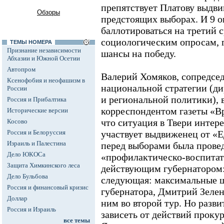
препятствует Платову выдви
Обзоры
предстоящих выборах. И 9 о
баллотироваться на третий 
социологическим опросам, г
ТЕМЫ НОМЕРА
Признание независимости
шансы на победу.
Абхазии и Южной Осетии
Автопром
Валерий Хомяков, сопредсед
Ксенофобия и неофашизм в
национальной стратегии (д
России
и региональной политики), в
Россия и Прибалтика
корреспондентом газеты «В
Исторические версии
что ситуация в Твери интере
Косово
Россия и Белоруссия
участвует выдвиженец от «Е
Израиль и Палестина
перед выборами была провед
Дело ЮКОСа
«профилактическо-воспитат
Защита Химкинского леса
действующим губернатором:
Дело Бульбова
следующая: максимальные 
Россия и финансовый кризис
губернатора, Дмитрий Зелен
Доллар
ним во второй тур. Но разв
Россия и Израиль
зависеть от действий проку
все темы