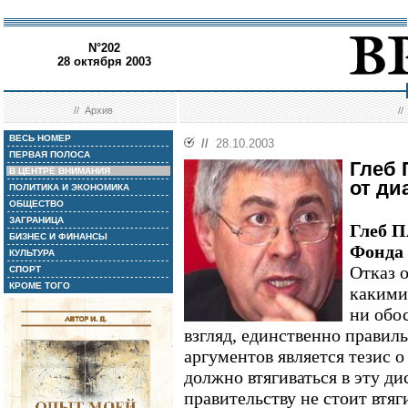
N°202
28 октября 2003
//
Архив
/
ВЕСЬ НОМЕР
//
28.10.2003
ПЕРВАЯ ПОЛОСА
Глеб
В ЦЕНТРЕ ВНИМАНИЯ
от ди
ПОЛИТИКА И ЭКОНОМИКА
ОБЩЕСТВО
ЗАГРАНИЦА
Глеб 
БИЗНЕС И ФИНАНСЫ
Фонда
КУЛЬТУРА
Отказ о
СПОРТ
КРОМЕ ТОГО
какими
ни обо
взгляд, единственно правил
аргументов является тезис о
должно втягиваться в эту д
правительству не стоит втяг