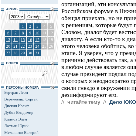
организаций, эти консульта
АРХИВ
Российском форуме в Нижне
обещал приехать, но не при
к решениям, которые будут
1
2
3
4
5
Словом, диалог будет вестис
6
7
8
9
10
11
12
диалогу. А если кто-то к диа
13
14
15
16
17
18
19
этого человека обойтись, во
20
21
22
23
24
25
26
этапе. Я уверен, что у през
27
28
29
30
31
причины действовать так, а 
ПОИСК
в любом случае является ош
случае президент подпал под
о которых я неоднократно пр
свили гнездо в окружении пр
ПЕРСОНЫ НОМЕРА
Бертран Леон
дезинформируют его.
Веремеенко Сергей
//
читайте тему
//
Дело ЮКО
Дискин Иосиф
Дубов Владимир
Климов Элем
Лотман Юрий
Мельников Валерий