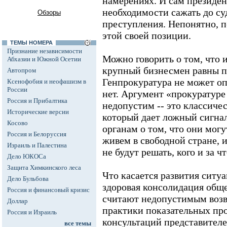
намерениях. И сам президент
необходимости сажать до су
Обзоры
преступления. Непонятно, п
этой своей позиции.
ТЕМЫ НОМЕРА
Признание независимости
Можно говорить о том, что 
Абхазии и Южной Осетии
крупный бизнесмен равны п
Автопром
Генпрокуратура не может опр
Ксенофобия и неофашизм в
России
нет. Аргумент «прокуратуре
Россия и Прибалтика
недопустим -- это классиче
Исторические версии
который дает ложный сигна
Косово
органам о том, что они могу
Россия и Белоруссия
живем в свободной стране, 
Израиль и Палестина
не будут решать, кого и за ч
Дело ЮКОСа
Защита Химкинского леса
Что касается развития ситуа
Дело Бульбова
здоровая консолидация общ
Россия и финансовый кризис
считают недопустимым воз
Доллар
практики показательных пр
Россия и Израиль
консультаций представител
все темы