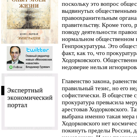
поскольку это вопрос обще
выдвинутых общественными
правоохранительным органам
правительству. Кроме того, р
поводу деятельности правоо
нормальном общественном н
Генпрокуратуры. Это общест
факт, как то, что прокурат
Ходорковского. Общественн
недоверие нельзя игнориров
Главенство закона, равенство
правильный тезис, но его н
софистически. В обществе с
прокуратура превысила мер
арестовав Ходорковского. Т
выбрана именно такая мера п
Ходорковского нет космичес
покинуть пределы России, д