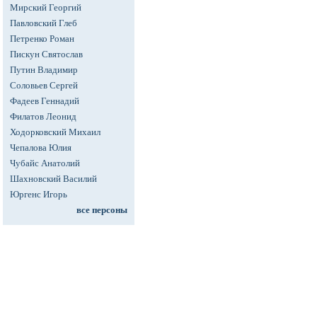
Мирский Георгий
Павловский Глеб
Петренко Роман
Пискун Святослав
Путин Владимир
Соловьев Сергей
Фадеев Геннадий
Филатов Леонид
Ходорковский Михаил
Чепалова Юлия
Чубайс Анатолий
Шахновский Василий
Юргенс Игорь
все персоны