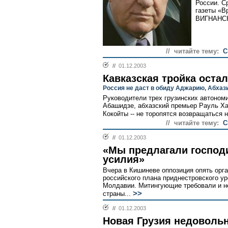
России. С
газеты «В
ВИГНАНСК
// читайте тему:
С
//
01.12.2003
Кавказская тройка оста
Россия не даст в обиду Аджарию, Абха
Руководители трех грузинских автономи
Абашидзе, абхазский премьер Рауль Х
Кокойты -- не торопятся возвращаться н
// читайте тему:
С
//
01.12.2003
«Мы предлагали господ
усилия»
Вчера в Кишиневе оппозиция опять орга
российского плана приднестровского у
Молдавии. Митингующие требовали и н
>>
страны...
//
01.12.2003
Новая Грузия недоволь