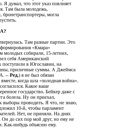
 Я думал, что этот указ повлияет
я. Там была молодежь,
, бронетранспортеры, могла
пустить.
ША?
отвернулась. Там разные партии. Это
 формирования «Кмара»
м молодых собирали, 15-летних,
 вел себя Американский
к поступили в Югославии, на
исаны, приличные суммы. А Джеймса
А. --
Ред.
) я не был обязан
 вместе, когда шла «холодная война».
 согласился. Какое ваше
еренное государство. Бейкер даже с
га болела. Ну он приехал,
 выборы проводить. Я что, не знаю,
дложил 10-й, чтобы парламент
ателей. Нет, не приняли. На днях
. Он до сих пор мой друг, но ему не
. Как-нибудь объясню ему.