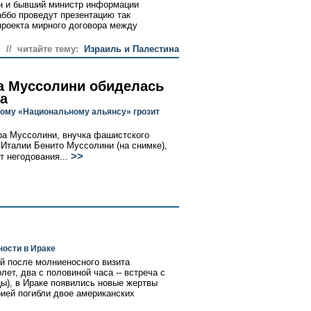
н и бывший министр информации
ббо проведут презентацию так
роекта мирного договора между
// читайте тему:
Израиль и Палестина
а Муссолини обиделась
да
ому «Национальному альянсу» грозит
а Муссолини, внучка фашистского
 Италии Бенито Муссолини (на снимке),
>>
т негодования...
ности в Ираке
ей после молниеносного визита
лет, два с половиной часа -- встреча с
цы), в Ираке появились новые жертвы
рией погибли двое американских