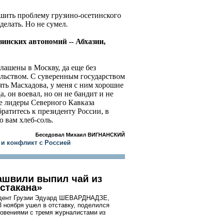
ешить проблему грузино-осетинского
делать. Но не сумел.
зинских автономий -- Абхазии,
глашены в Москву, да еще без
ельством. С суверенным государством
ять Масхадова, у меня с ним хорошие
, он воевал, но он не бандит и не
е лидеры Северного Кавказа
братитесь к президенту России, в
ю вам хлеб-соль.
Беседовал Михаил ВИГНАНСКИЙ
 и конфликт с Россией
ашвили выпил чай из
 стакана»
идент Грузии Эдуард ШЕВАРДНАДЗЕ,
3 ноября ушел в отставку, поделился
ровениями с тремя журналистами из