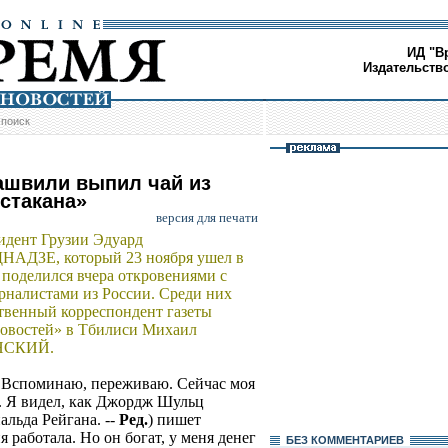
ИД "В
Издательств
/
поиск
ашвили выпил чай из
 стакана»
версия для печати
идент Грузии Эдуард
АДЗЕ, который 23 ноября ушел в
, поделился вчера откровениями с
рналистами из России. Среди них
твенный корреспондент газеты
овостей» в Тбилиси Михаил
НСКИЙ.
а. Вспоминаю, переживаю. Сейчас моя
ах. Я видел, как Джордж Шульц
альда Рейгана. --
Ред.
) пишет
 работала. Но он богат, у меня денег
БЕЗ КОМMЕНТАРИЕВ