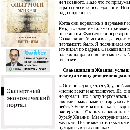
не так много. Надо что-то придум
стратегических исследований. Инач
надо поделиться.
Когда они ворвались в парламент (о
Ред.
), то были не только с цветами
переворота. Фактически переворот.
Саакашвили. У меня всегда рядом ст
парламенте было. Я подчинился охр
это видел по кадрам, Саакашвили п
налево-направо и выпил мой чай. М
чувствует.
-- Саакашвили и Жвания, услышав
покинули вашу резиденцию разо
-- Они не ждали, что я уйду, не бы
многие верят и аплодируют. Да, он
но думали, что я буду торговаться. 
своими гражданами не торгуюсь. Я 
ребята? Если моя отставка разрядит
растерялись. Я к ним ненависти н
Зурабу Жвании. Мы сотрудничаем, 
жесткий. После моей отставки он в
нуждаюсь в этих оценках.