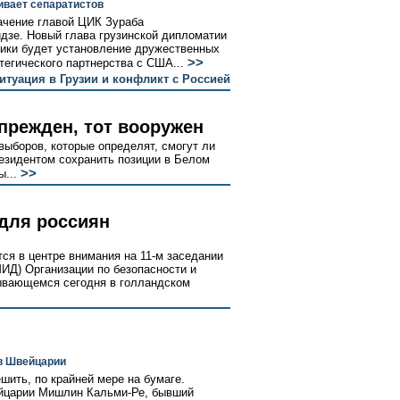
ивает сепаратистов
ачение главой ЦИК Зураба
дзе. Новый глава грузинской дипломатии
тики будет установление дружественных
>>
тегического партнерства с США...
итуация в Грузии и конфликт с Россией
прежден, тот вооружен
выборов, которые определят, смогут ли
езидентом сохранить позиции в Белом
>>
...
для россиян
ся в центре внимания на 11-м заседании
ИД) Организации по безопасности и
рывающемся сегодня в голландском
в Швейцарии
ить, по крайней мере на бумаге.
йцарии Мишлин Кальми-Ре, бывший