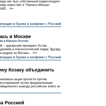
реди них был собственный корреспондент
ремя новостей» в Тбилиси Михаил
>>
ИЙ...
итуация в Грузии и конфликт с Россией
лась в Москве
зию и Южную Осетию
й -- аджарский президент Аслан
аджимба и южноосетинский лидер Эдуард
>>
а родину из Москвы...
итуация в Грузии и конфликт с Россией
ину Козаку объединить
низовала акции протеста против
регулирования путем федерализации
емедленного вывода российских войск из
на Россией