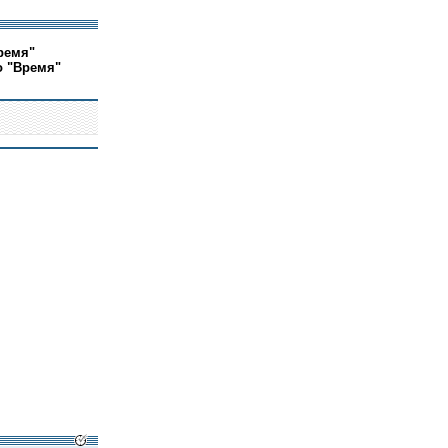
ремя"
о "Время"