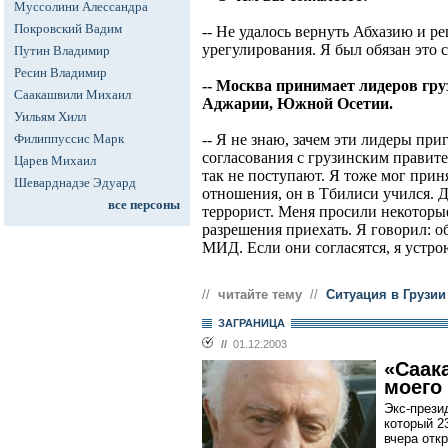
Муссолини Алессандра
Покровский Вадим
-- Не удалось вернуть Абхазию и р
урегулирования. Я был обязан это с
Путин Владимир
Ресин Владимир
-- Москва принимает лидеров гру
Саакашвили Михаил
Аджарии, Южной Осетии.
Уильям Хилл
Филиппуссис Марк
-- Я не знаю, зачем эти лидеры при
согласования с грузинским правит
Царев Михаил
так не поступают. Я тоже мог прин
Шеварднадзе Эдуард
отношения, он в Тбилиси учился. Да
все персоны
террорист. Меня просили некоторы
разрешения приехать. Я говорил: о
МИД. Если они согласятся, я устро
//
читайте тему
//
Ситуация в Грузии
ЗАГРАНИЦА
//
01.12.2003
«Саак
моего
Экс-през
который 2
вчера отк