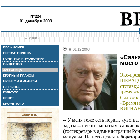
N°224
01 декабря 2003
//
Архив
/
ВЕСЬ НОМЕР
//
01.12.2003
ПЕРВАЯ ПОЛОСА
«Саак
ПОЛИТИКА И ЭКОНОМИКА
моего
ОБЩЕСТВО
ЗАГРАНИЦА
Экс-през
КРУПНЫМ ПЛАНОМ
ШЕВАРДН
БИЗНЕС И ФИНАНСЫ
отставку
НА РЫНКЕ
тремя жу
КУЛЬТУРА
был собс
СПОРТ
«Время н
КРОМЕ ТОГО
ВИГНА
-- У меня тоже есть нервы, чувств
задача -- писать, копаться в архив
(госсекретарь в администрации Рон
мемуары. На него целая лаборатория