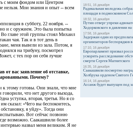
ать с моим фондом или Центром
18:51, 16 декабря
е нельзя. Мои знания и опыт -- всем
Радикальная молодежь собрал
площади в подмосковном Со
18:32, 16 декабря
Путин отверг упреки адвокат
ппозиция в субботу, 22 ноября. --
Ходорковского в давлении на 
, но и с оружием. Это была попытка
17:58, 16 декабря
 Во главе этой группы стоял Михаил
Задержан один из предполаг
акан чая. Так и в тот день в
организаторов беспорядков 
ане, меня вывели из зала. Потом, я
17:10, 16 декабря
однялся на трибуну, посмотрел
Европарламент призвал росси
ожет, с тех пор он себя лучше
ускорить расследование обст
смерти Сергея Магнитского
16:35, 16 декабря
Саакашвили посмертно награ
 от вас заявление об отставке,
Холбрука орденом Святого Г
чарованными. Почему?
16:14, 16 декабря
Ассанж будет выпущен под з
ли к этому готовы. Они знали, что мне
и говорили, что нет другого выхода,
Одна уступка, вторая, третья. Но я со
им сказал: «Чего вы беспокоитесь,
 обстановку, я уйду». Тогда они
е испытываю. Вот сейчас позвоню
где возможно. Саакашвили более
 интервью назвал меня великим. Я не