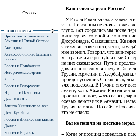
-- Ваша оценка роли России?
Обзоры
-- У Игоря Иванова была задача, 
язык. Перед ним не стояла задача д
глупо. Вот собрались мы после пер
ТЕМЫ НОМЕРА
министр вел со мной и с оппозицие
Признание независимости
Абхазии и Южной Осетии
Джорбенадзе, Саакашвили, Жвания
я сижу во главе стола, я что, тамад
Автопром
мне звонил. Говорил, что заинтерес
Ксенофобия и неофашизм в
мы граничим с республиками Север
России
на них сказывается. Путин предлож
Россия и Прибалтика
давайте проведем встречу в Сочи ч
Исторические версии
Грузии, Армении и Азербайджана. 
Косово
пройдет успешно. Спрашивал, чем по
уже поддержка. В Грузии стоят росс
Россия и Белоруссия
Знаете, вот в Абхазии Россия могла
Израиль и Палестина
простить не могу -- что ее регуляр
Дело ЮКОСа
боевых действиях в Абхазии. Нельзя
Защита Химкинского леса
Грузия не могла. Но сейчас Россия 
это не спасло.
Дело Бульбова
Россия и финансовый кризис
-- Вы не пошли на жесткие меры.
Доллар
Россия и Израиль
-- Когда оппозиция ворвалась в па