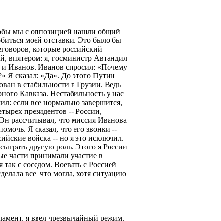
чтобы мы с оппозицией нашли общий
обиться моей отставки. Это было бы
еговоров, которые российский
й, впятером: я, госминистр Автандил
 и Иванов. Иванов спросил: «Почему
а?» Я сказал: «Да». До этого Путин
ован в стабильности в Грузии. Ведь
ного Кавказа. Нестабильность у нас
ил: если все нормально завершится,
етырех президентов -- России,
Он рассчитывал, что миссия Иванова
мочь. Я сказал, что его звонки --
ийские войска -- но я это исключил.
 сыграть другую роль. Этого я России
ные части принимали участие в
 так с соседом. Воевать с Россией
сделала все, что могла, хотя ситуацию
рламент, я ввел чрезвычайный режим.