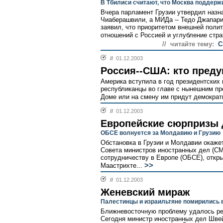
В Тбилиси считают, что Москва поддерж
Вчера парламент Грузии утвердил назн
Чиаберашвили, а МИДа -- Тедо Джапари
заявил, что приоритетом внешней поли
отношений с Россией и углубление стра
// читайте тему:
С
//
01.12.2003
Россия--США: кто преду
Америка вступила в год президентских 
республиканцы во главе с нынешним пр
Доме или на смену им придут демократы
//
01.12.2003
Европейские сюрпризы 
ОБСЕ волнуется за Молдавию и Грузию
Обстановка в Грузии и Молдавии окажет
Совета министров иностранных дел (СМ
сотрудничеству в Европе (ОБСЕ), отк
>>
Маастрихте...
//
01.12.2003
Женевский мираж
Палестинцы и израильтяне помирились 
Ближневосточную проблему удалось реш
Сегодня министр иностранных дел Шве