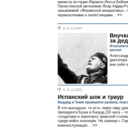
министр юстиции Израиля Йосси Бейли
Палестинской автономии Ясир Абдер-Ра
называемой «Женевской инициативы», п
>>
израильтянами и палестинцами...
//
01.12.2003
Внучк
за де
Итальянск
раскол
Алессандр
диктатора
вне себя о
//
01.12.2003
Испанский шок и траур
Мадрид и Токио проверили уровень опас
В эти выходные, то есть через пару дн
президента Буша в Багдад (33 часа -- по
солдатами в аэропорту иракской столи
среди войск коалиции. На границе с Си
>>
военнослужащих...