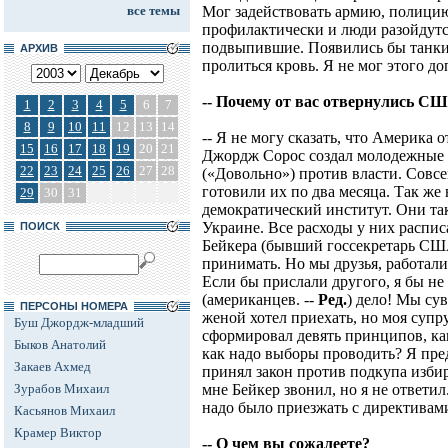
все темы
Мог задействовать армию, полицию.
профилактически и люди разойдутс
подвыпившие. Появились бы танки
АРХИВ
пролиться кровь. Я не мог этого до
-- Почему от вас отвернулись С
1
2
3
4
5
6
7
8
9
10
11
12
13
14
-- Я не могу сказать, что Америка 
15
16
17
18
19
20
21
Джордж Сорос создал молодежные
22
23
24
25
26
27
28
(«Довольно») против власти. Совсе
готовили их по два месяца. Так же
29
30
31
демократический институт. Они та
Украине. Все расходы у них расп
ПОИСК
Бейкера (бывший госсекретарь СШ
принимать. Но мы друзья, работали
Если бы прислали другого, я бы не
(американцев. --
Ред.
) дело! Мы сув
ПЕРСОНЫ НОМЕРА
женой хотел приехать, но моя супру
Буш Джордж-младший
сформировал девять принципов, как
Быков Анатолий
как надо выборы проводить? Я пре
Закаев Ахмед
принял закон против подкупа избир
Зурабов Михаил
мне Бейкер звонил, но я не ответил
надо было приезжать с директивами
Касьянов Михаил
Крамер Виктор
-- О чем вы сожалеете?