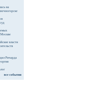
ась на
лнечногорске
ов
суд
аемых
в Москве
йские власти
оятельств
дил Ричарда
еоргия
алог
все события