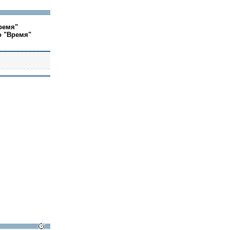
ремя"
о "Время"