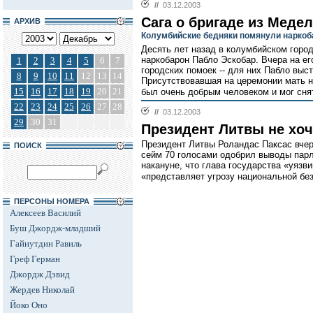
//
03.12.2003
Сага о бригаде из Меде
АРХИВ
Колумбийские бедняки помянули наркоб
Десять лет назад в колумбийском горо
наркобарон Пабло Эскобар. Вчера на ег
1
2
3
4
5
6
7
городских помоек -- для них Пабло выс
8
9
10
11
12
13
14
Присутствовавшая на церемонии мать н
15
16
17
18
19
20
21
был очень добрым человеком и мог сня
22
23
24
25
26
27
28
//
03.12.2003
29
30
31
Президент Литвы не хоч
Президент Литвы Роландас Паксас вчера
ПОИСК
сейм 70 голосами одобрил выводы пар
накануне, что глава государства «уязв
«представляет угрозу национальной бе
ПЕРСОНЫ НОМЕРА
Алексеев Василий
Буш Джордж-младший
Гайнутдин Равиль
Греф Герман
Джордж Дэвид
Жердев Николай
Йоко Оно