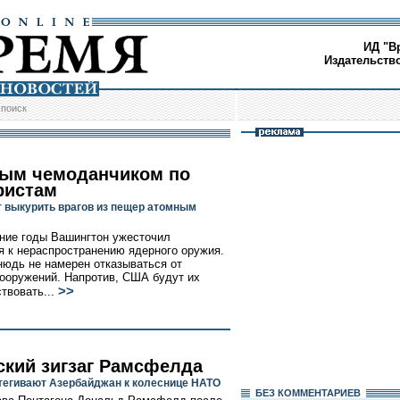
ИД "В
Издательств
/
поиск
ым чемоданчиком по
ристам
 выкурить врагов из пещер атомным
ние годы Вашингтон ужесточил
я к нераспространению ядерного оружия.
нюдь не намерен отказываться от
ооружений. Напротив, США будут их
>>
твовать...
ский зигзаг Рамсфелда
егивают Азербайджан к колеснице НАТО
БЕЗ КОМMЕНТАРИЕВ