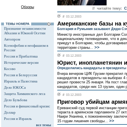
Обзоры
// читайте тему:
С
//
03.12.2003
Американские базы на к
ТЕМЫ НОМЕРА
Признание независимости
Болгария и Румыния зазывают Дядю Сэ
Абхазии и Южной Осетии
Министр иностранных дел Болгарии Со
национальному телевидению, что в дек
Автопром
приедут в Болгарию, чтобы договарива
Ксенофобия и неофашизм в
>>
территории страны...
России
//
03.12.2003
Россия и Прибалтика
Юрист, инопланетянин и
Исторические версии
Определились кандидаты в президенты 
Косово
Вчера вечером ЦИК Грузии прекратил п
Россия и Белоруссия
кандидатов в президенты на выборах 4
Израиль и Палестина
решил провести 25 января. На пост гла
кандидатов, среди них 13 грузин, один 
Дело ЮКОСа
Защита Химкинского леса
//
03.12.2003
Дело Бульбова
Приговор убийцам армя
Россия и финансовый кризис
Ереванский суд первой инстанции приг
теракта в армянском парламенте 27 окт
Доллар
Наири Унаняна, к пожизненному заключ
Россия и Израиль
>>
15 годам лишения свободы...
все темы