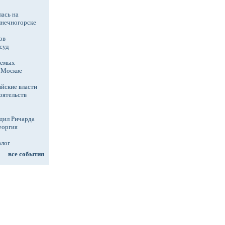
ась на
лнечногорске
ов
суд
аемых
в Москве
йские власти
оятельств
дил Ричарда
еоргия
алог
все события