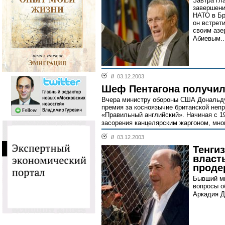
Завтра гл
завершени
НАТО в Бр
он встрет
своим азе
Абиевым..
//
03.12.2003
Шеф Пентагона получил
Вчера министру обороны США Дональд
премия за косноязычие британской неп
«Правильный английский». Начиная с 19
засорения канцелярским жаргоном, мно
//
03.12.2003
Тенги
власть
проде
Бывший ми
вопросы о
Аркадия 