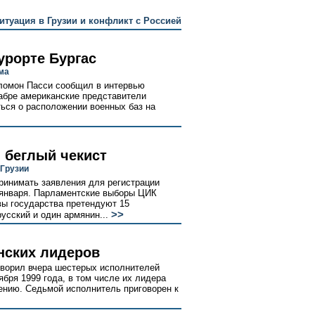
итуация в Грузии и конфликт с Россией
урорте Бургас
ма
ломон Пасси сообщил в интервью
абре американские представители
ться о расположении военных баз на
 беглый чекист
Грузии
ринимать заявления для регистрации
 января. Парламентские выборы ЦИК
вы государства претендуют 15
>>
русский и один армянин...
нских лидеров
оворил вчера шестерых исполнителей
ября 1999 года, в том числе их лидера
ению. Седьмой исполнитель приговорен к