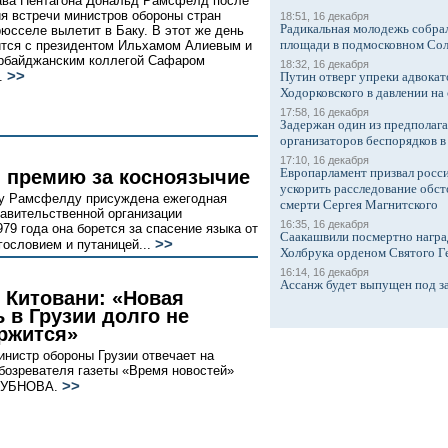
ава Пентагона Дональд Рамсфелд после
я встречи министров обороны стран
18:51, 16 декабря
Радикальная молодежь собрал
юсселе вылетит в Баку. В этот же день
площади в подмосковном Со
ится с президентом Ильхамом Алиевым и
рбайджанским коллегой Сафаром
18:32, 16 декабря
>>
.
Путин отверг упреки адвокат
Ходорковского в давлении на 
17:58, 16 декабря
Задержан один из предполаг
организаторов беспорядков 
17:10, 16 декабря
Европарламент призвал росси
 премию за косноязычие
ускорить расследование обст
у Рамсфелду присуждена ежегодная
смерти Сергея Магнитского
равительственной организации
16:35, 16 декабря
79 года она борется за спасение языка от
Саакашвили посмертно награ
>>
гословием и путаницей...
Холбрука орденом Святого Г
16:14, 16 декабря
Ассанж будет выпущен под з
з Китовани: «Новая
 в Грузии долго не
ржится»
нистр обороны Грузии отвечает на
бозревателя газеты «Время новостей»
>>
ДУБНОВА.