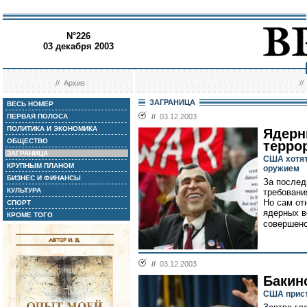
N°226
03 декабря 2003
//
Архив
/
ЗАГРАНИЦА
ВЕСЬ НОМЕР
ПЕРВАЯ ПОЛОСА
//
03.12.2003
ПОЛИТИКА И ЭКОНОМИКА
Ядерн
ОБЩЕСТВО
терро
ЗАГРАНИЦА
США хотят
КРУПНЫМ ПЛАНОМ
оружием
БИЗНЕС И ФИНАНСЫ
За послед
КУЛЬТУРА
требовани
Но сам от
СПОРТ
ядерных в
КРОМЕ ТОГО
совершенс
//
03.12.2003
Бакин
США прист