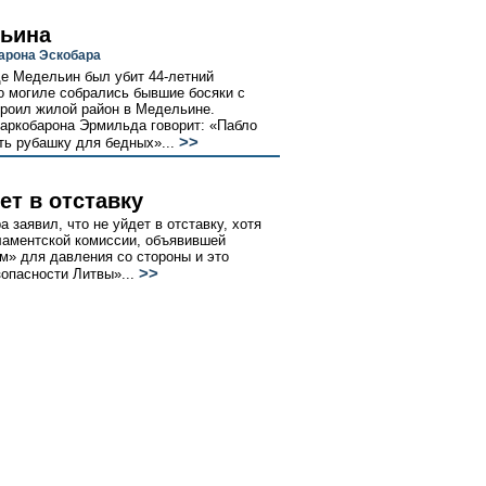
льина
арона Эскобара
де Медельин был убит 44-летний
о могиле собрались бывшие босяки с
троил жилой район в Медельине.
аркобарона Эрмильда говорит: «Пабло
>>
ть рубашку для бедных»...
ет в отставку
 заявил, что не уйдет в отставку, хотя
ламентской комиссии, объявившей
им» для давления со стороны и это
>>
зопасности Литвы»...