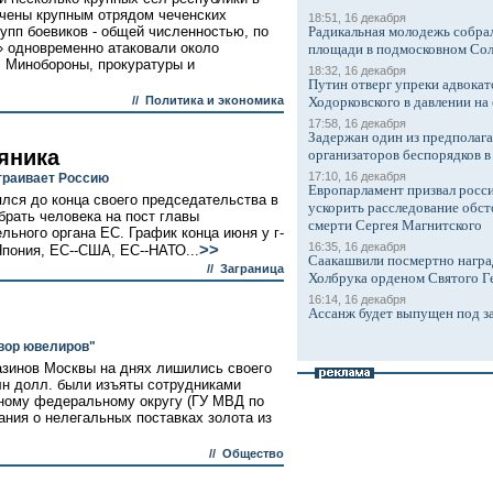
ачены крупным отрядом чеченских
18:51, 16 декабря
рупп боевиков - общей численностью, по
Радикальная молодежь собрал
» одновременно атаковали около
площади в подмосковном Со
 Минобороны, прокуратуры и
18:32, 16 декабря
Путин отверг упреки адвокат
//
Политика и экономика
Ходорковского в давлении на 
17:58, 16 декабря
Задержан один из предполаг
яника
организаторов беспорядков 
17:10, 16 декабря
траивает Россию
Европарламент призвал росси
лся до конца своего председательства в
ускорить расследование обст
обрать человека на пост главы
смерти Сергея Магнитского
льного органа ЕС. График конца июня у г-
16:35, 16 декабря
>>
пония, ЕС--США, ЕС--НАТО...
Саакашвили посмертно награ
//
Заграница
Холбрука орденом Святого Г
16:14, 16 декабря
Ассанж будет выпущен под з
вор ювелиров"
азинов Москвы на днях лишились своего
лн долл. были изъяты сотрудниками
ному федеральному округу (ГУ МВД по
ния о нелегальных поставках золота из
//
Общество