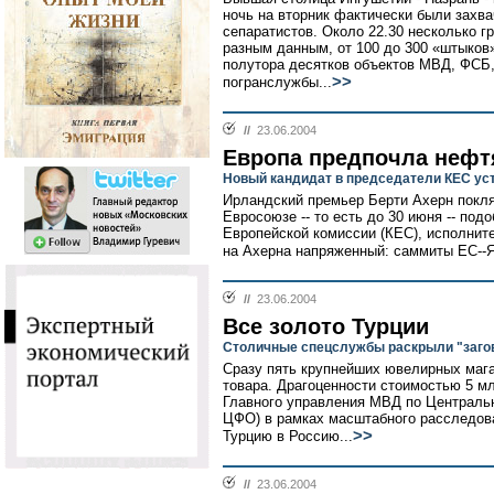
ночь на вторник фактически были захв
сепаратистов. Около 22.30 несколько г
разным данным, от 100 до 300 «штыков
полутора десятков объектов МВД, ФСБ,
>>
погранслужбы...
//
23.06.2004
Европа предпочла нефт
Новый кандидат в председатели КЕС ус
Ирландский премьер Берти Ахерн покля
Евросоюзе -- то есть до 30 июня -- под
Европейской комиссии (КЕС), исполните
на Ахерна напряженный: саммиты ЕС--Я
//
23.06.2004
Все золото Турции
Столичные спецслужбы раскрыли "заго
Сразу пять крупнейших ювелирных маг
товара. Драгоценности стоимостью 5 м
Главного управления МВД по Централь
ЦФО) в рамках масштабного расследова
>>
Турцию в Россию...
//
23.06.2004