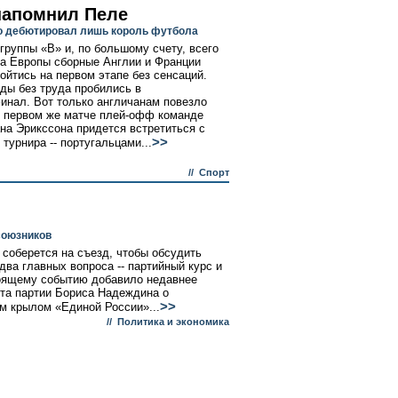
напомнил Пеле
о дебютировал лишь король футбола
группы «В» и, по большому счету, всего
а Европы сборные Англии и Франции
ойтись на первом этапе без сенсаций.
ды без труда пробились в
инал. Вот только англичанам повезло
 первом же матче плей-офф команде
на Эрикссона придется встретиться с
>>
турнира -- португальцами...
//
Спорт
союзников
 соберется на съезд, чтобы обсудить
ва главных вопроса -- партийный курс и
тоящему событию добавило недавнее
та партии Бориса Надеждина о
>>
м крылом «Единой России»...
//
Политика и экономика