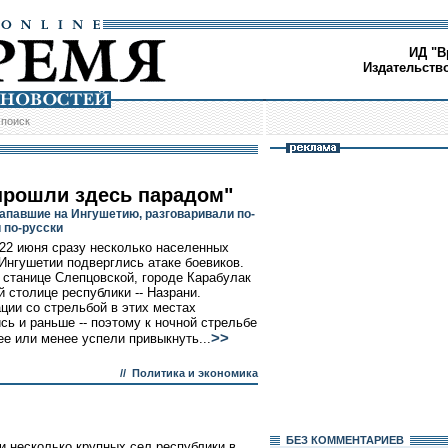
ИД "В
Издательств
/
поиск
прошли здесь парадом"
напавшие на Ингушетию, разговаривали по-
 по-русски
 22 июня сразу несколько населенных
 Ингушетии подверглись атаке боевиков.
 станице Слепцовской, городе Карабулак
й столице республики -- Назрани.
ции со стрельбой в этих местах
сь и раньше -- поэтому к ночной стрельбе
>>
ее или менее успели привыкнуть...
//
Политика и экономика
БЕЗ КОМMЕНТАРИЕВ
и несколько крупных сел республики в