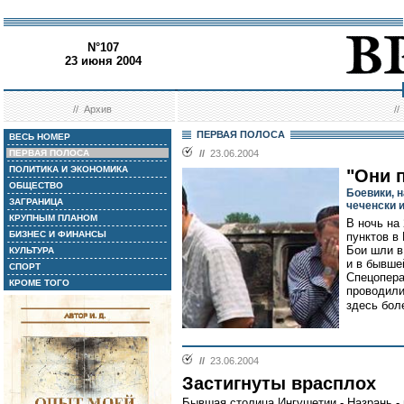
N°107
23 июня 2004
//
Архив
/
ПЕРВАЯ ПОЛОСА
ВЕСЬ НОМЕР
ПЕРВАЯ ПОЛОСА
//
23.06.2004
ПОЛИТИКА И ЭКОНОМИКА
"Они 
ОБЩЕСТВО
Боевики, 
ЗАГРАНИЦА
чеченски и
КРУПНЫМ ПЛАНОМ
В ночь на
БИЗНЕС И ФИНАНСЫ
пунктов в
Бои шли в
КУЛЬТУРА
и в бывше
СПОРТ
Спецопера
КРОМЕ ТОГО
проводили
здесь бол
//
23.06.2004
Застигнуты врасплох
Бывшая столица Ингушетии - Назрань - 