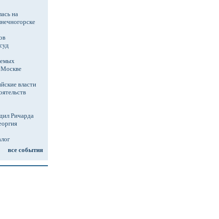
ась на
лнечногорске
ов
суд
аемых
в Москве
йские власти
оятельств
дил Ричарда
еоргия
алог
все события