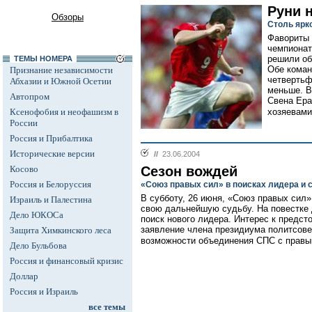
Руни 
Обзоры
Столь ярк
Фавориты 
чемпионат
решили об
ТЕМЫ НОМЕРА
Обе коман
Признание независимости
четвертьф
Абхазии и Южной Осетии
меньше. В
Автопром
Свена Ера
Ксенофобия и неофашизм в
хозяевами 
России
Россия и Прибалтика
Исторические версии
//
23.06.2004
Косово
Сезон вождей
Россия и Белоруссия
«Союз правых сил» в поисках лидера и 
В субботу, 26 июня, «Союз правых сил»
Израиль и Палестина
свою дальнейшую судьбу. На повестке д
Дело ЮКОСа
поиск нового лидера. Интерес к предс
заявление члена президиума политсове
Защита Химкинского леса
возможности объединения СПС с правы
Дело Бульбова
Россия и финансовый кризис
Доллар
Россия и Израиль
все темы