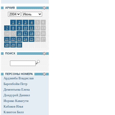
АРХИВ
1
2
3
4
5
6
7
8
9
10
11
12
13
14
15
16
17
18
19
20
21
22
23
24
25
26
27
28
29
30
ПОИСК
ПЕРСОНЫ НОМЕРА
Ардзинба Владислав
Баренбойм Петр
Дементьева Елена
Дондурей Даниил
Иорико Кавагути
Кабаков Илья
Клинтон Билл