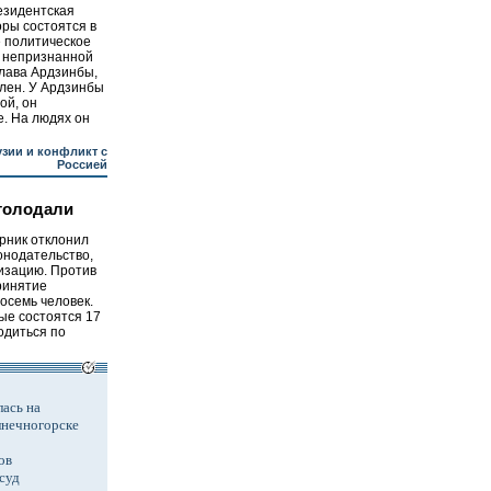
езидентская
ры состоятся в
е политическое
 непризнанной
лава Ардзинбы,
олен. У Ардзинбы
ой, он
е. На людях он
узии и конфликт с
Россией
голодали
рник отклонил
онодательство,
изацию. Против
принятие
осемь человек.
ые состоятся 17
водиться по
ась на
лнечногорске
ов
суд