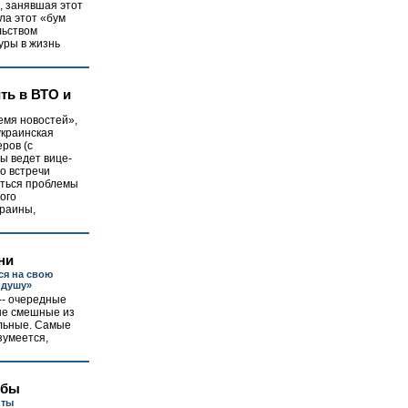
, занявшая этот
ала этот «бум
льством
уры в жизнь
ть в ВТО и
емя новостей»,
украинская
ров (с
ы ведет вице-
о встречи
даться проблемы
ого
краины,
ни
ся на свою
 душу»
-- очередные
ые смешные из
альные. Самые
зумеется,
нбы
нты