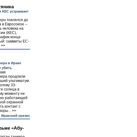
тяника
и КЕС устраивает
ерн поклялся до
 в Евросоюзе --
ь человека на
ии (КЕС),
рафик конца
ый: саммиты ЕС-
>>
нера в Ираке
 убить
раке
вчера продлили
кший ультиматум.
олову 33-
те солнца в
ому моменту не
нако работающей
ной охранной
ь контакт с
оры...
>>
Иракский кризис
рьме «Абу-
питан танкера