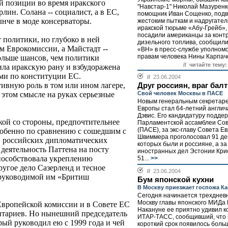
й позиции во время иракского
"Навстар-1" Николай Мазуренк
рлин. Солана -- социалист, а в ЕС,
помощник Иван Сощенко, подв
ынче в моде консерваторы.
жестоким пыткам и надругател
иракской тюрьме «Абу-Грейб», 
посадили американцы за конт
 политики, но глубоко в ней
дизельного топлива, сообщил
м Еврокомиссии, а Майстадт --
«ВН» в пресс-службе уполном
правам человека Нины Карпачо
ольше шансов, чем политики
// читайте тему:
ила иракскую рану и взбудоражена
ми по конституции ЕС.
//
23.06.2004
ивную роль в том или ином лагере,
Друг россиян, враг бал
Свой человек Москвы в ПАСЕ
 этом смысле на руках серьезные
Новым генеральным секретар
Европы стал 64-летний англич
Дэвис. Его кандидатуру подде
кой со стороны, предпочтительнее
Парламентской ассамблеи Со
(ПАСЕ), за экс-главу Совета 
собенно по сравнению с сошедшим с
Швиммера проголосовал 91 де
в российских дипломатических
которых были и россияне, а з
 деятельность Паттена на посту
иностранных дел Эстонии Кри
пособствовала укреплению
51...
>>
угое дело Сазерленд и тесное
//
23.06.2004
 руководимой им «Бритиш
Бум японской кухни
В Москву приезжает госпожа Ка
Сегодня начинается трехдневн
Москву главы японского МИДа 
Европейской комиссии и в Совете ЕС
Накануне ее приятно удивил 
нтариев. Но нынешний председатель
ИТАР-ТАСС, сообщивший, что 
ый руководил ею с 1999 года и чей
короткий срок появилось боль