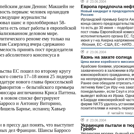
//
23.06.2004
опейским делам Деннис Макшейн не
Европа предпочла неф
Новый кандидат в председател
вость первым: человек ирландцев
Россию
о сведущие журналисты
Ирландский премьер Берти Ах
овал шанс и пролоббировал 58-
конца своего председательства
рита есть опыт работы в европейской
то есть до 30 июня -- подобрат
пост главы Европейской комисс
бализованном деловом мире.
исполнительного органа ЕС. Г
литического реноме ему только на
июня у г-на Ахерна напряженн
там Сазерленд вчера сдержанно
-Япония, ЕС--США, ЕС--НАТО...
смелость принять пост председателя
//
23.06.2004
ез абсолютного консенсуса в
Казнь на закате солнца
Цена жизни корейского миссио
Арабские боевики, угрожающие
захваченного в заложники в И
ьства ЕС пошел по второму кругу
южнокорейского гражданина, 
кого совета 17--18 июня 25 лидеров
на неопределенный срок исте
идатуре нового главы брюссельской
Ранее они обещали отрезать г
фаворитов -- бельгийского премьера
летнему Ким Сун Иру «на зака
понедельник», если Сеул к эт
омиссара англичанина Криса Паттена.
выведет войска из Ирака. Од
 в новом списке фигурируют
в Багдаде южнокорейской част
Барросо и Антониу Виторино,
фирме NKTS удалось установит
похитителями и начать перегов
Мишель Барнье, испанец Хавьер
// читайте тему:
//
23.06.2004
 в прессу дал понять, что выступит
Украинцев пытали в тю
Грейб»
нных дел Франции. Шансы Барросо
Украинские моряки, бывший ка