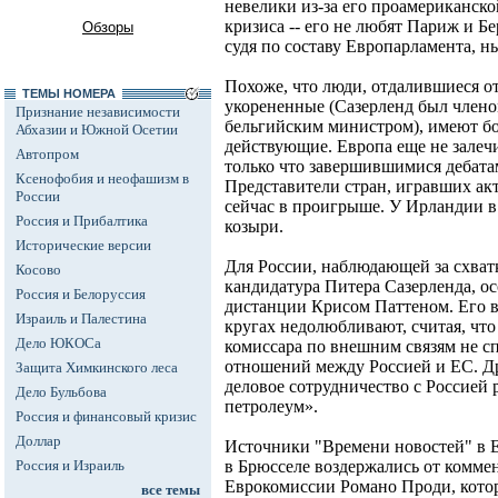
невелики из-за его проамериканско
кризиса -- его не любят Париж и Бе
Обзоры
судя по составу Европарламента, н
Похоже, что люди, отдалившиеся от
ТЕМЫ НОМЕРА
укорененные (Сазерленд был члено
Признание независимости
бельгийским министром), имеют б
Абхазии и Южной Осетии
действующие. Европа еще не залеч
Автопром
только что завершившимися дебата
Ксенофобия и неофашизм в
Представители стран, игравших акт
России
сейчас в проигрыше. У Ирландии в
Россия и Прибалтика
козыри.
Исторические версии
Для России, наблюдающей за схват
Косово
кандидатура Питера Сазерленда, о
Россия и Белоруссия
дистанции Крисом Паттеном. Его 
Израиль и Палестина
кругах недолюбливают, считая, что
Дело ЮКОСа
комиссара по внешним связям не с
отношений между Россией и ЕС. Др
Защита Химкинского леса
деловое сотрудничество с Россией
Дело Бульбова
петролеум».
Россия и финансовый кризис
Доллар
Источники "Времени новостей" в 
Россия и Израиль
в Брюсселе воздержались от комме
Еврокомиссии Романо Проди, котор
все темы