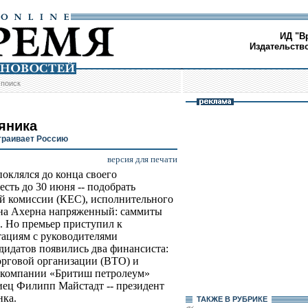
ИД "В
Издательств
/
поиск
яника
траивает Россию
версия для печати
оклялся до конца своего
 есть до 30 июня -- подобрать
ой комиссии (КЕС), исполнительного
-на Ахерна напряженный: саммиты
 Но премьер приступил к
ациям с руководителями
дидатов появились два финансиста:
рговой организации (ВТО) и
 компании «Бритиш петролеум»
иец Филипп Майстадт -- президент
нка.
ТАКЖЕ В РУБРИКЕ