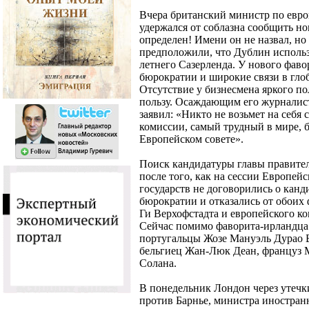
Вчера британский министр по евр
удержался от соблазна сообщить но
определен! Имени он не назвал, н
предположили, что Дублин использ
летнего Сазерленда. У нового фаво
бюрократии и широкие связи в гло
Отсутствие у бизнесмена яркого по
пользу. Осаждающим его журналис
заявил: «Никто не возьмет на себя 
комиссии, самый трудный в мире, б
Европейском совете».
Поиск кандидатуры главы правител
после того, как на сессии Европейс
государств не договорились о канд
бюрократии и отказались от обоих 
Ги Верхофстадта и европейского к
Сейчас помимо фаворита-ирландца
португальцы Жозе Мануэль Дурао 
бельгиец Жан-Люк Деан, француз 
Солана.
В понедельник Лондон через утечки
против Барнье, министра иностра