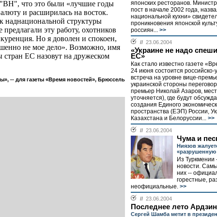
японских ресторанов. Министр
л "ВН", что это были «лучшие годы
пост в начале 2002 года, назв
алюту и расширилась на восток.
национальной кухни» свидете
ак наднациональной структуры
проникновения японской культ
не предлагали эту работу, охотников
россиян...
>>
нкуренция. Но я доволен и спокоен,
//
23.06.2004
шенно не мое дело». Возможно, имя
«Украине не надо спеши
 стран ЕС назовут на дружеском
ЕС»
Как стало известно газете «Вр
24 июня состоится российско-
встреча на уровне вице-премье
», -- для газеты «Время новостей», Брюссель
украинской стороны переговор
премьер Николай Азаров, мест
уточняется), где будут обсуж
создания Единого экономическ
пространства (ЕЭП) России, У
Казахстана и Белоруссии...
>>
//
23.06.2004
Чума и пес
Ниязов жалует
«разрушенную
Из Туркмении 
новости. Сам
них -- офици
горестные, ра
неофициальные.
>>
//
23.06.2004
Последнее лето Ардзи
Сергей Шамба метит в президе