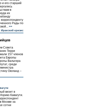
о и его старший
ергались
ьствам в
куда их
рабанду
и корреспонденту
оченного Рады по
вой...
>>
Иракский кризис
тийцев
ем Совета
анин Терри
ржали 157 членов
вета Европы
Европы Вальтера
путат, среди
а министра
стину Оюланд --
вагути
ый визит в
Иорико Кавагути.
корреспондент
в Москве за
ше сотни