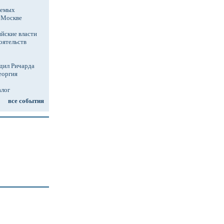
аемых
в Москве
йские власти
оятельств
дил Ричарда
еоргия
алог
все события