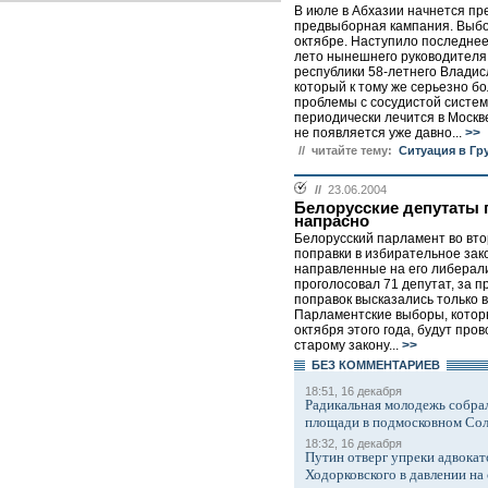
В июле в Абхазии начнется пр
предвыборная кампания. Выбо
октябре. Наступило последне
лето нынешнего руководителя
республики 58-летнего Владис
который к тому же серьезно б
проблемы с сосудистой систем
периодически лечится в Москв
не появляется уже давно...
>>
// читайте тему:
Ситуация в Гр
//
23.06.2004
Белорусские депутаты 
напрасно
Белорусский парламент во вто
поправки в избирательное зак
направленные на его либерал
проголосовал 71 депутат, за 
поправок высказались только в
Парламентские выборы, котор
октября этого года, будут про
старому закону...
>>
БЕЗ КОМMЕНТАРИЕВ
18:51, 16 декабря
Радикальная молодежь собрал
площади в подмосковном Со
18:32, 16 декабря
Путин отверг упреки адвокат
Ходорковского в давлении на 