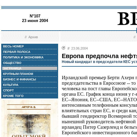
N°107
23 июня 2004
//
Архив
/
ВЕСЬ НОМЕР
//
23.06.2004
ПЕРВАЯ ПОЛОСА
Европа предпочла нефт
ПОЛИТИКА И ЭКОНОМИКА
Новый кандидат в председатели КЕС ус
ОБЩЕСТВО
ЗАГРАНИЦА
КРУПНЫМ ПЛАНОМ
Ирландский премьер Берти Ахерн п
БИЗНЕС И ФИНАНСЫ
председательства в Евросоюзе -- то
КУЛЬТУРА
человека на пост главы Европейск
СПОРТ
органа ЕС. График конца июня у г
КРОМЕ ТОГО
ЕС--Япония, ЕС--США, ЕС--НАТО.
интенсивным телефонным консульт
влиятельных стран ЕС, и среди кан
бывший гендиректор Всемирной то
нынешний руководитель нефтяной
ирландец Питер Сазерленд и бельг
Европейского инвестиционного ба