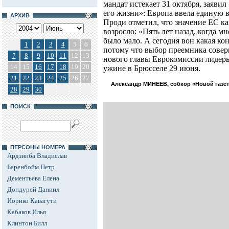
мандат истекает 31 октября, заяви
его жизни»: Европа ввела единую в
АРХИВ
Проди отметил, что значение ЕС к
возросло: «Пять лет назад, когда м
было мало. А сегодня вон какая ко
1
2
3
4
5
6
потому что выбор преемника совер
7
8
9
10
11
12
13
нового главы Еврокомиссии лидеры
14
15
16
17
18
19
20
ужине в Брюсселе 29 июня.
21
22
23
24
25
26
27
Александр МИНЕЕВ, собкор «Новой газеты
28
29
30
ПОИСК
ПЕРСОНЫ НОМЕРА
Ардзинба Владислав
Баренбойм Петр
Дементьева Елена
Дондурей Даниил
Иорико Кавагути
Кабаков Илья
Клинтон Билл