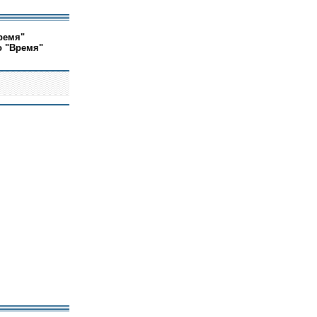
ремя"
о "Время"