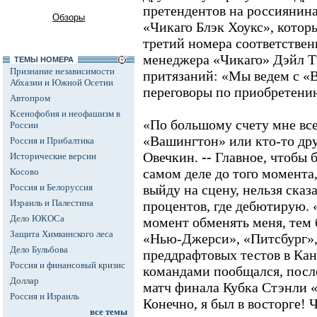
претендентов на россиянина
Обзоры
«Чикаго Блэк Хоукс», котор
третий номера соответстве
менеджера «Чикаго» Дэйл Т
ТЕМЫ НОМЕРА
Признание независимости
притязаний: «Мы ведем с «
Абхазии и Южной Осетии
переговоры по приобретени
Автопром
Ксенофобия и неофашизм в
«По большому счету мне все 
России
«Вашингтон» или кто-то дру
Россия и Прибалтика
Овечкин.
--
Главное, чтобы 
Исторические версии
самом деле до того момента,
Косово
Россия и Белоруссия
выйду на сцену, нельзя сказ
Израиль и Палестина
процентов, где дебютирую.
Дело ЮКОСа
момент обменять меня, тем 
Защита Химкинского леса
«Нью-Джерси», «Питсбург»,
Дело Бульбова
преддрафтовых тестов в Кан
Россия и финансовый кризис
командами пообщался, после
Доллар
матч финала Кубка Стэнли «
Россия и Израиль
Конечно, я был в восторге! 
все темы