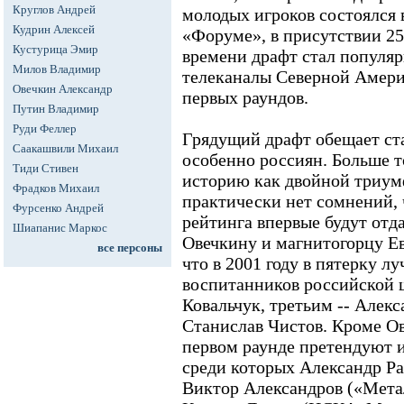
Круглов Андрей
молодых игроков состоялся 
Кудрин Алексей
«Форуме», в присутствии 25
Кустурица Эмир
времени драфт стал популяр
Милов Владимир
телеканалы Северной Амери
Овечкин Александр
первых раундов.
Путин Владимир
Руди Феллер
Грядущий драфт обещает ст
Саакашвили Михаил
особенно россиян. Больше т
Тиди Стивен
историю как двойной триумф
Фрадков Михаил
практически нет сомнений, 
Фурсенко Андрей
рейтинга впервые будут от
Шиапанис Маркос
Овечкину и магнитогорцу Е
все персоны
что в 2001 году в пятерку л
воспитанников российской 
Ковальчук, третьим -- Алекс
Станислав Чистов. Кроме О
первом раунде претендуют и
среди которых Александр Ра
Виктор Александров («Мета