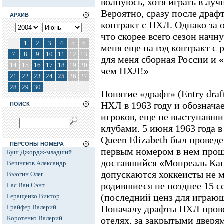
волнуюсь, хотя играть в луч
Вероятно, сразу после драф
АРХИВ
контракт с НХЛ. Однако за о
что скорее всего сезон начн
1
2
3
4
5
6
меня еще на год контракт с 
7
8
9
10
11
12
13
для меня сборная России и 
14
15
16
17
18
19
20
чем НХЛ!»
21
22
23
24
25
26
27
28
29
30
Понятие «драфт» (Entry draft
НХЛ в 1963 году и обознача
ПОИСК
игроков, еще не выступавших
клубами. 5 июня 1963 года 
Queen Elizabeth был провед
ПЕРСОНЫ НОМЕРА
первым номером в нем прош
Буш Джордж-младший
доставшийся «Монреаль Кан
Вешняков Александр
допускаются хоккеисты не м
Вьюгин Олег
родившиеся не позднее 15 се
Гас Ван Сэнт
(последний ценз для играю
Геращенко Виктор
Грайфер Валерий
Поначалу драфты НХЛ прово
Коротенко Валерий
отелях, за закрытыми дверям