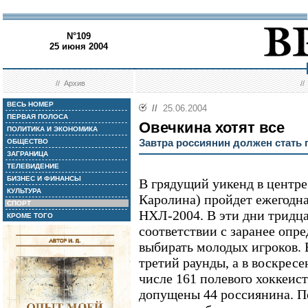
N°109
25 июня 2004
//
Архив
/
ВЕСЬ НОМЕР
//
25.06.2004
ПЕРВАЯ ПОЛОСА
Овечкина хотят все
ПОЛИТИКА И ЭКОНОМИКА
Завтра россиянин должен стать
ОБЩЕСТВО
ЗАГРАНИЦА
ТЕЛЕВИДЕНИЕ
БИЗНЕС И ФИНАНСЫ
В грядущий уикенд в центре
КУЛЬТУРА
Каролина) пройдет ежегодн
СПОРТ
НХЛ-2004. В эти дни тридца
КРОМЕ ТОГО
соответствии с заранее опр
выбирать молодых игроков. 
третий раунды, а в воскресе
числе 161 полевого хоккеис
допущены 44 россиянина. П