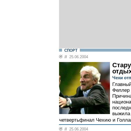
СПОРТ
//
25.06.2004
Стару
отды
Чехи от
Главный
Феллер 
Причина
национа
последн
выжила 
четвертьфинал Чехию и Голла
//
25.06.2004