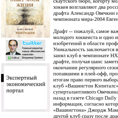
скаутского бюро, когорту м
хоккея возглавляют два рос
драфта Александр Овечкин 
чемпионата мира-2004 Евге
Драфт -- пожалуй, самое ва
молодого хоккеиста и одно 
изобретений в области проф
Уникальность заключается в
занял клуб в чемпионате НХ
драфте, получая шанс замет
окончании регулярного сезо
попавшими в плей-офф, пров
итогам право первого выбор
клуб «Вашингтон Кэпиталс»
суперталантливого Овечкина
назад в газете Chicago Daily
информация, согласно кото
«Вашингтона» Джордж Макф
другой клуб сразу после дра