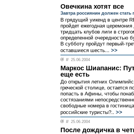
Овечкина хотят все
Завтра россиянин должен стать
В грядущий уикенд в центре R
пройдет ежегодная церемония 
тридцать клубов лиги в строго
определенной очередностью б
В субботу пройдут первый-трет
>>
оставшиеся шесть...
//
25.06.2004
Маркос Шиапанис: Пу
еще есть
До открытия летних Олимпийск
греческой столице, остается 
попасть в Афины, чтобы пона
состязаниями непосредственн
свободные номера в гостиница
>>
российские туристы?..
//
25.06.2004
После дождичка в чет