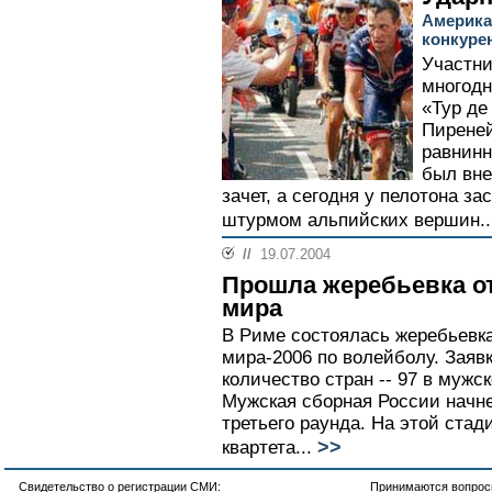
Америка
конкуре
Участни
многодн
«Тур де
Пиреней
равнинн
был вне
зачет, а сегодня у пелотона з
штурмом альпийских вершин..
//
19.07.2004
Прошла жеребьевка о
мира
В Риме состоялась жеребьевка
мира-2006 по волейболу. Заяв
количество стран -- 97 в мужс
Мужская сборная России начне
третьего раунда. На этой стад
>>
квартета...
Свидетельство о регистрации СМИ:
Принимаются вопросы