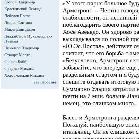
Козлов Владимир
«У этого парня большое буд
Краснянский Леонид
Армстронг. -- Честно говоря,
Лебедев Платон
стабильности, он истинный 
Лопеш Сантана
поблагодарить своего партн
Маклафлин Джон
Хосе Азеведо. Он здорово ра
Наджиб ибн Мухаммад ан-
выкладывался по полной пр
Нуайми
«Ю.Эс.Постал» действует оч
Николаев Владимир
считает, что его борьба с а
Стюарт Марта
«Безусловно, Армстронг сег
Фишер Бобби
забывайте, что впереди еще
Фрадков Михаил
раздельным стартом и я буду
Ходорковский Михаил
спешите отдавать итоговую 
все персоны
Суммарно Ульрих затратил 
почти на 7 мин. больше Лэн
немец, это слишком много.
Бассо и Армстронга разделяе
Пожалуй, наибольшую опасн
итальянец. Он не слишком си
как все уже успели убедитьс