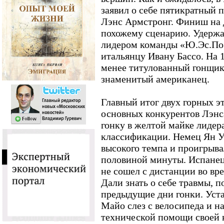
заявил о себе пятикратный 
Лэнс Армстронг. Финиш на 
похожему сценарию. Удержа
лидером команды «Ю.Эс.Пос
итальянцу Ивану Бассо. На 
менее титулованный гонщик,
знаменитый американец.
Главный итог двух горных эт
основных конкурентов Лэнса
гонку в желтой майке лидер
классификации. Немец Ян У
высокого темпа и проигрыва
половиной минуты. Испанец
не сошел с дистанции во вр
Дали знать о себе травмы, 
предыдущие дни гонки. Уст
Майо слез с велосипеда и н
технической помощи своей 