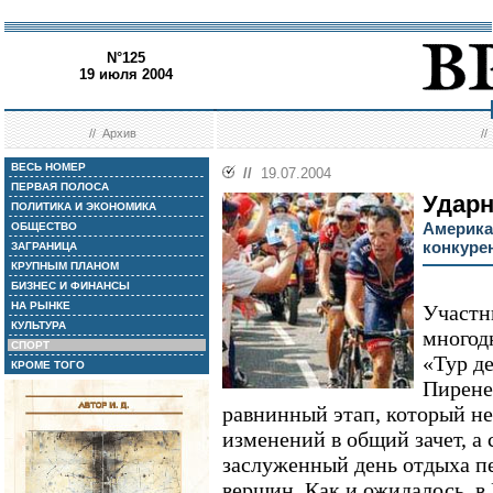
N°125
19 июля 2004
//
Архив
/
ВЕСЬ НОМЕР
//
19.07.2004
ПЕРВАЯ ПОЛОСА
Ударн
ПОЛИТИКА И ЭКОНОМИКА
Америка
ОБЩЕСТВО
конкуре
ЗАГРАНИЦА
КРУПНЫМ ПЛАНОМ
БИЗНЕС И ФИНАНСЫ
НА РЫНКЕ
Участн
КУЛЬТУРА
многод
СПОРТ
«Тур д
КРОМЕ ТОГО
Пирене
равнинный этап, который н
изменений в общий зачет, а 
заслуженный день отдыха п
вершин. Как и ожидалось, в