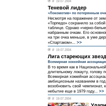
//
19.07.2004
Теневой лидер
«Локомотив» по потерянным очк
Несмотря на поражение от зем
«Торпедо» сохранило за собой
таблице. Однако «черно-белые
набранным очкам. Его основно
на три очка меньше, в уме де
>>
«Спартаком»...
//
19.07.2004
Лига стареющих звез
Всемирная хоккейная ассоциаци
В то время как в Национальной
длительному локауту, голову п
Всемирная хоккейная ассоциац
амбициозным названием в год
возобновить свой чемпионат, 
>>
небытие еще в 1979 году...
//
19.07.2004
Ударн