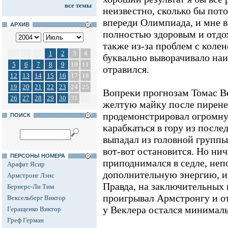
все темы
неизвестно, сколько бы пот
впереди Олимпиада, и мне 
АРХИВ
полностью здоровым и отд
также из-за проблем с колен
1
2
3
4
буквально выворачивало наи
5
6
7
8
9
10
11
отравился.
12
13
14
15
16
17
18
19
20
21
22
23
24
25
Вопреки прогнозам Томас Ве
26
27
28
29
30
31
желтую майку после пирене
продемонстрировал огромну
ПОИСК
карабкаться в гору из посл
выпадал из головной группы,
вот-вот остановится. Но нич
ПЕРСОНЫ НОМЕРА
приподнимался в седле, неп
Арафат Ясир
дополнительную энергию, и 
Армстронг Лэнс
Правда, на заключительных 
Бернерс-Ли Тим
проигрывал Армстронгу и от
Вексельберг Виктор
у Веклера остался минималь
Геращенко Виктор
Греф Герман