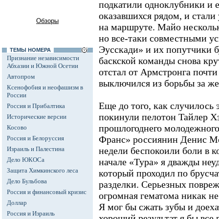
подкатили одноклубники и е
оказавшихся рядом, и стали 
Обзоры
на маршруте. Майо несколь
но все-таки совместными у
Эусскади» и их попутчики б
ТЕМЫ НОМЕРА
Признание независимости
баскской команды снова кру
Абхазии и Южной Осетии
отстал от Армстронга почти
Автопром
выключился из борьбы за ж
Ксенофобия и неофашизм в
России
Еще до того, как случилось
Россия и Прибалтика
покинули пелотон Тайлер Х
Исторические версии
прошлогоднего молодежного (
Косово
Франс» россиянин Денис М
Россия и Белоруссия
Израиль и Палестина
недели беспокоили боли в ко
Дело ЮКОСа
начале «Тура» я дважды неуд
Защита Химкинского леса
который проходил по брусча
Дело Бульбова
разделки. Серьезных повреж
Россия и финансовый кризис
огромная гематома никак не
Доллар
Я мог бы сжать зубы и доеха
Россия и Израиль
хороший результат я бы все 