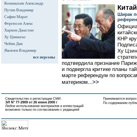
Конаныхин Александр
Китай
Путин Владимир
Ширак п
Сафин Марат
референ
Фергюсон Алекс
Официа
Хармэн Джастин
китайск
Ху Цзиньтао
КНР кру
Чейни Дик
Подпис
Яковлев Владимир
Ху Цзин
стратег
все персоны
подтвердила признание Париже
и подвергла критике планы та
марте референдум по вопроса
>>
материком...
Свидетельство о регистрации СМИ:
Принимаются вопросы
ЭЛ N° 77-2909 от 26 июня 2000 г
По содержанию публ
Любое использование материалов и иллюстраций
возможно только по согласованию с редакцией