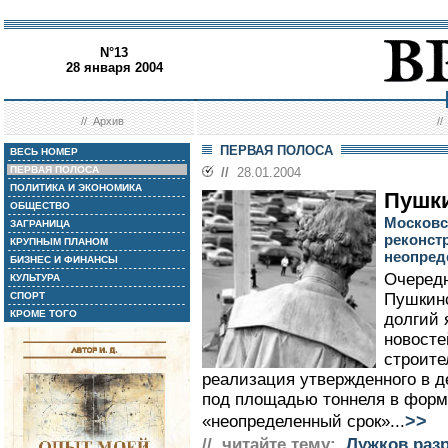
N°13
28 января 2004
//
Архив
/
ПЕРВАЯ ПОЛОСА
ВЕСЬ НОМЕР
ПЕРВАЯ ПОЛОСА
//
28.01.2004
ПОЛИТИКА И ЭКОНОМИКА
Пушки
ОБЩЕСТВО
Московс
ЗАГРАНИЦА
реконст
КРУПНЫМ ПЛАНОМ
неопред
БИЗНЕС И ФИНАНСЫ
Очередн
КУЛЬТУРА
СПОРТ
Пушкинс
КРОМЕ ТОГО
долгий 
новосте
строите
реализация утвержденного в д
под площадью тоннеля в форм
>>
«неопределенный срок»...
// читайте тему:
Лужков раз