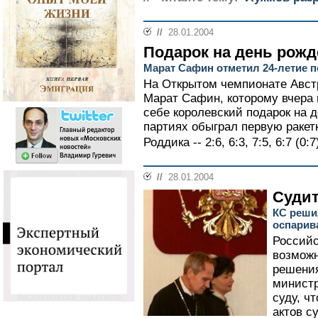
//
28.01.2004
Подарок на день рож
Марат Сафин отметил 24-летие п
На Открытом чемпионате Авст
Марат Сафин, которому вчера 
себе королевский подарок на 
партиях обыграл первую ракет
Роддика -- 2:6, 6:3, 7:5, 6:7 (0:7)
//
28.01.2004
Судит
КС решил
оспарив
Российс
возможн
решения
министр
суду, ч
актов с