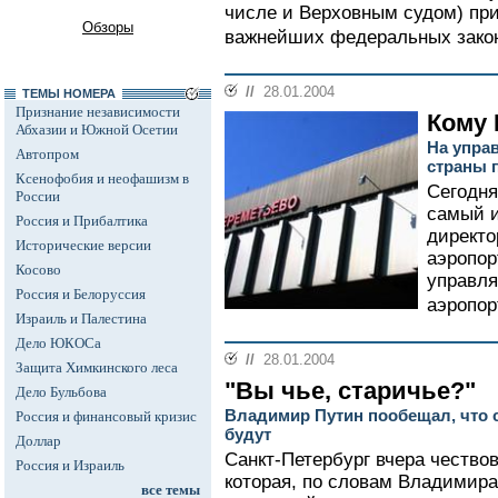
числе и Верховным судом) пр
Обзоры
важнейших федеральных закон
//
28.01.2004
ТЕМЫ НОМЕРА
Признание независимости
Кому
Абхазии и Южной Осетии
На упра
Автопром
страны 
Ксенофобия и неофашизм в
Сегодня
России
самый и
Россия и Прибалтика
директ
Исторические версии
аэропор
Косово
управл
Россия и Белоруссия
аэропорт
Израиль и Палестина
Дело ЮКОСа
//
28.01.2004
Защита Химкинского леса
"Вы чье, старичье?"
Дело Бульбова
Владимир Путин пообещал, что с
Россия и финансовый кризис
будут
Доллар
Санкт-Петербург вчера чествов
Россия и Израиль
которая, по словам Владимира
все темы