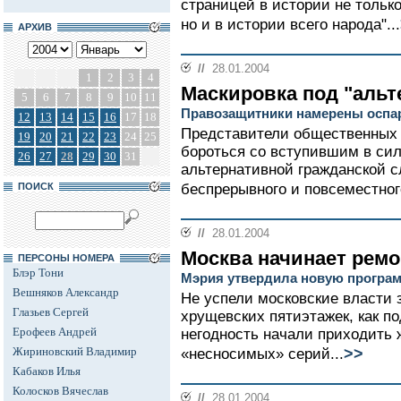
страницей в истории не тольк
но и в истории всего народа"...
АРХИВ
//
28.01.2004
1
2
3
4
Маскировка под "аль
5
6
7
8
9
10
11
Правозащитники намерены оспар
12
13
14
15
16
17
18
Представители общественных 
19
20
21
22
23
24
25
бороться со вступившим в сил
26
27
28
29
30
31
альтернативной гражданской 
ПОИСК
беспрерывного и повсеместног
//
28.01.2004
Москва начинает ремо
ПЕРСОНЫ НОМЕРА
Блэр Тони
Мэрия утвердила новую програм
Вешняков Александр
Не успели московские власти 
Глазьев Сергей
хрущевских пятиэтажек, как по
Ерофеев Андрей
негодность начали приходить
>>
Жириновский Владимир
«несносимых» серий...
Кабаков Илья
Колосков Вячеслав
//
28.01.2004