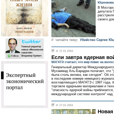
Юшенкова
В Мосгорс
депутата 
расстреля
своего дом
// читайте тему:
Убийство Сергея Ю
//
27.01.2004
Если завтра ядерная во
МАГАТЭ считает, что мир повис на волос
Генеральный директор Международного 
Мухаммад Аль-Барадеи полагает, что "
была столь велика, как сегодня". Об э
в последнем номере немецкого журнала
возглавляющего МАГАТЭ с 1997 года, б
торговле ядерными материалами и техн
"опасность ядерной войны приблизится
международной системе контроля" над
//
27.01.2004
Новая