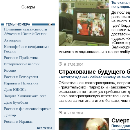
Телеканал
популярн
Обзоры
До послед
развлекат
не много.
ТЕМЫ НОМЕРА
Где? Когда
Признание независимости
вспомнить
Абхазии и Южной Осетии
достаточн
чудес», «
Автопром
«Своя» иг
Ксенофобия и неофашизм в
Великобри
России
момента складывалась и в жанре reality
Россия и Прибалтика
Исторические версии
//
27.01.2004
Косово
Страхование будущего 
Россия и Белоруссия
«Автогражданка» сейчас никому не выг
Обязательная «автогражданка», вопре
Израиль и Палестина
«грабительских» тарифах и «бессовест
Дело ЮКОСа
оказывается не таким уж прибыльным 
Защита Химкинского леса
свою автогражданскую ответственность
шансов заплатить в итоге больше, чем п
Дело Бульбова
Россия и финансовый кризис
//
27.01.2004
Доллар
Смерт
Россия и Израиль
Последние
все темы