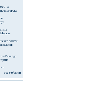
ась на
лнечногорске
ов
суд
аемых
в Москве
йские власти
оятельств
дил Ричарда
еоргия
алог
все события