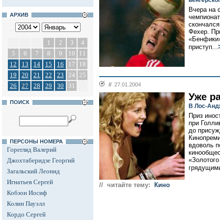
венгерско
Вчера на 
АРХИВ
чемпионат
скончался
Фехер. Пр
«Бенфики»
1
2
3
4
приступ...
5
6
7
8
9
10
11
12
13
14
15
16
17
18
19
20
21
22
23
24
25
//
27.01.2004
26
27
28
29
30
31
Уже р
ПОИСК
В Лос-Анд
Приз инос
при Голли
до присуж
Кинопреми
ПЕРСОНЫ НОМЕРА
вдоволь п
Горегляд Валерий
кинообщес
«Золотого
Джохтаберидзе Георгий
грядущими
Загальский Леонид
Игнатьев Сергей
// читайте тему:
Кино
Кобзон Иосиф
Колин Пауэлл
Кордо Сергей