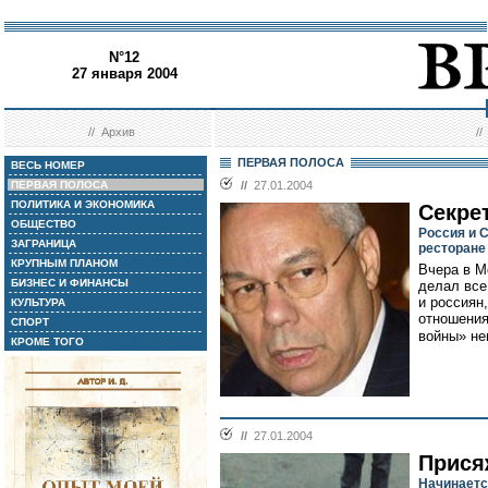
N°12
27 января 2004
//
Архив
/
ПЕРВАЯ ПОЛОСА
ВЕСЬ НОМЕР
ПЕРВАЯ ПОЛОСА
//
27.01.2004
ПОЛИТИКА И ЭКОНОМИКА
Секре
ОБЩЕСТВО
Россия и 
ЗАГРАНИЦА
ресторане
КРУПНЫМ ПЛАНОМ
Вчера в М
БИЗНЕС И ФИНАНСЫ
делал все
и россиян,
КУЛЬТУРА
отношения
СПОРТ
войны» не
КРОМЕ ТОГО
//
27.01.2004
Прися
Начинаетс