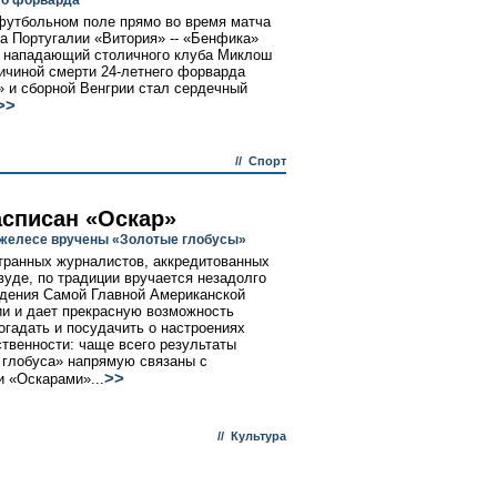
го форварда
футбольном поле прямо во время матча
а Португалии «Витория» -- «Бенфика»
 нападающий столичного клуба Миклош
ичиной смерти 24-летнего форварда
 и сборной Венгрии стал сердечный
>>
//
Спорт
асписан «Оскар»
желесе вручены «Золотые глобусы»
транных журналистов, аккредитованных
вуде, по традиции вручается незадолго
дения Самой Главной Американской
и и дает прекрасную возможность
огадать и посудачить о настроениях
твенности: чаще всего результаты
 глобуса» напрямую связаны с
>>
 «Оскарами»...
//
Культура