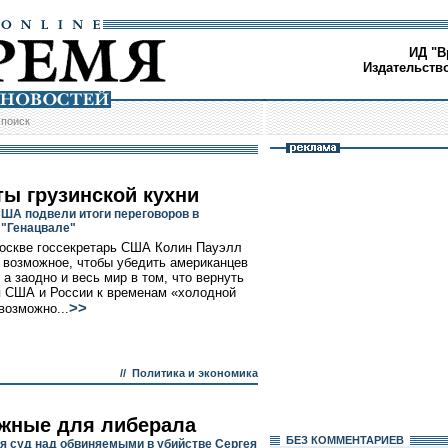
ИД "В
Издательств
/
поиск
ты грузинской кухни
США подвели итоги переговоров в
 "Генацвале"
оскве госсекретарь США Колин Пауэлл
 возможное, чтобы убедить американцев
 а заодно и весь мир в том, что вернуть
 США и России к временам «холодной
>>
возможно...
//
Политика и экономика
жные для либерала
БЕЗ КОМMЕНТАРИЕВ
я суд над обвиняемыми в убийстве Сергея