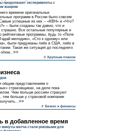
ы продолжают эксперименты с
ым жанром
него времени оригинальных
ельных программ в России было совсем
 Самые успешные из них -- «КВН» и «Что?
?» -- были созданы так давно, что и
 страшно. Все остальные популярные и
о рейтинговые программы, будь то «Поле
Угадай мелодию», «Сто к одному» или
ра», были придуманы либо в США, либо в
тании. Такая же ситуация до последнего
>>
-show...
//
Крупным планом
бизнеса
одна
ки общим представлениям о
ных» страховщиках, на деле пока
делом. Чем больше россиян страхуют
, тем больше у страховой компании
>>
олучить...
//
Бизнес и финансы
ь в добавленное время
 минуты матча стали роковыми для