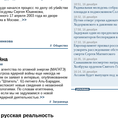
18:51, 16 декабря
Радикальная молодежь собрал
уде начался процесс по делу об убийстве
Госдумы Сергея Юшенкова,
площади в подмосковном Со
нного 17 апреля 2003 года во дворе
18:32, 16 декабря
>>
а в Москве...
Путин отверг упреки адвокат
Ходорковского в давлении на 
17:58, 16 декабря
Задержан один из предполаг
организаторов беспорядков 
шенкова
17:10, 16 декабря
Европарламент призвал росси
//
Общество
ускорить расследование обст
смерти Сергея Магнитского
йна
16:35, 16 декабря
Саакашвили посмертно награ
ке
Холбрука орденом Святого Г
агентства по атомной энергии (МАГАТЭ)
16:14, 16 декабря
угроза ядерной войны еще никогда не
Ассанж будет выпущен под з
том он заявил в интервью, опубликованном
 "Шпигель". 61-летнего Аль-Барадеи,
еспокоят новые сведения о незаконной
ологиями. По словам египтянина,
, если мы не задумаемся о новой
>>
 ядерной деятельностью.
//
Заграница
 русская реальность