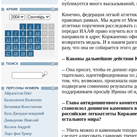
публикуется много высказываний, 
АРХИВ
Конечно, федерация легкой атлети
правовых рамках. Мы ждем от Меж
атлетики поручения расследовать 
1
2
3
4
5
передал ИААФ право изучить все п
6
7
8
9
10
11
12
направили в адрес Коржаненко офи
13
14
15
16
17
18
19
возвратить медаль. И в нашем разг
20
21
22
23
24
25
26
разу, что она не собирается этого де
27
28
29
30
-- Каковы дальнейшие действия
ПОИСК
-- Она просит, чтобы ее допинг-пр
тщательно, идентифицированы по 
том, что, возможно, произошла ош
подвергаем сомнению результаты д
ПЕРСОНЫ НОМЕРА
поддерживаем просьбу Ирины об и
Айрапетов Олег
Балахничев Валентин
-- Глава антидопингового комит
Батынков Константин
станозолол допингом каменного в
Буш Джордж-младший
российские легкоатлеты Коржане
остального мира?
Давыденко Николай
Козлов Андрей
-- Убить можно и каменным топор
Ларс фон Триер
следует адресовать главному трен