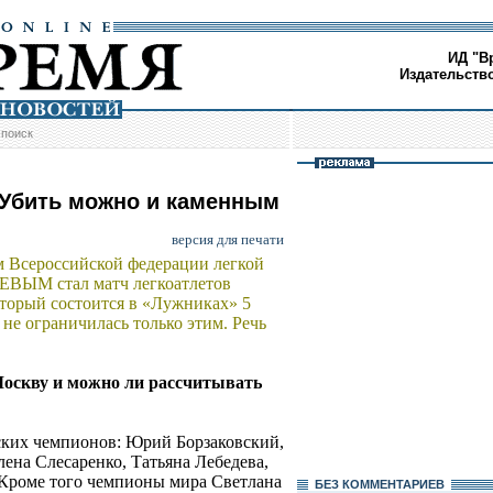
ИД "В
Издательств
/
поиск
«Убить можно и каменным
версия для печати
м Всероссийской федерации легкой
ВЫМ стал матч легкоатлетов
торый состоится в «Лужниках» 5
 не ограничилась только этим. Речь
 Москву и можно ли рассчитывать
ских чемпионов: Юрий Борзаковский,
ена Слесаренко, Татьяна Лебедева,
Кроме того чемпионы мира Светлана
БЕЗ КОМMЕНТАРИЕВ