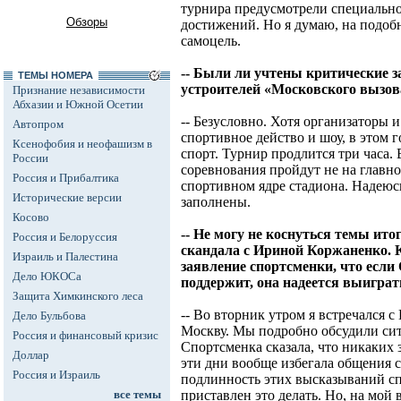
турнира предусмотрели специальн
Обзоры
достижений. Но я думаю, на подоб
самоцель.
-- Были ли учтены критические з
ТЕМЫ НОМЕРА
устроителей «Московского вызов
Признание независимости
Абхазии и Южной Осетии
-- Безусловно. Хотя организаторы 
Автопром
спортивное действо и шоу, в этом
Ксенофобия и неофашизм в
спорт. Турнир продлится три часа.
России
соревнования пройдут не на главн
Россия и Прибалтика
спортивном ядре стадиона. Надеюсь,
Исторические версии
заполнены.
Косово
-- Не могу не коснуться темы ит
Россия и Белоруссия
скандала с Ириной Коржаненко.
Израиль и Палестина
заявление спортсменки, что если
Дело ЮКОСа
поддержит, она надеется выиграть
Защита Химкинского леса
-- Во вторник утром я встречался 
Дело Бульбова
Москву. Мы подробно обсудили ситу
Россия и финансовый кризис
Спортсменка сказала, что никаких з
Доллар
эти дни вообще избегала общения 
Россия и Израиль
подлинность этих высказываний сп
все темы
приставлен это делать. Но, на мой 