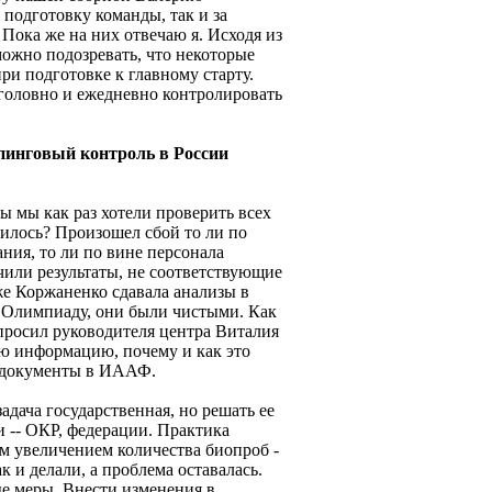
 подготовку команды, так и за
Пока же на них отвечаю я. Исходя из
ожно подозревать, что некоторые
и подготовке к главному старту.
головно и ежедневно контролировать
опинговый контроль в России
ы мы как раз хотели проверить всех
чилось? Произошел сбой то ли по
ния, то ли по вине персонала
или результаты, не соответствующие
же Коржаненко сдавала анализы в
а Олимпиаду, они были чистыми. Как
опросил руководителя центра Виталия
ю информацию, почему и как это
ь документы в ИААФ.
задача государственная, но решать ее
 -- ОКР, федерации. Практика
ом увеличением количества биопроб -
к и делали, а проблема оставалась.
е меры. Внести изменения в