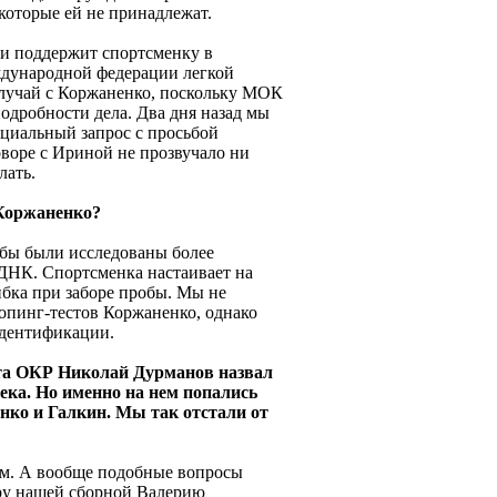
которые ей не принадлежат.
ки поддержит спортсменку в
дународной федерации легкой
случай с Коржаненко, поскольку МОК
одробности дела. Два дня назад мы
циальный запрос с просьбой
оворе с Ириной не прозвучало ни
лать.
 Коржаненко?
обы были исследованы более
ДНК. Спортсменка настаивает на
ибка при заборе пробы. Мы не
опинг-тестов Коржаненко, однако
дентификации.
ета ОКР Николай Дурманов назвал
ека. Но именно на нем попались
нко и Галкин. Мы так отстали от
ом. А вообще подобные вопросы
еру нашей сборной Валерию