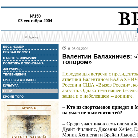
N°159
03 сентября 2004
//
Архив
/
ВЕСЬ НОМЕР
//
03.09.2004
ПЕРВАЯ ПОЛОСА
Валентин Балахничев: 
В ЦЕНТРЕ ВНИМАНИЯ
топором»
ПОЛИТИКА И ЭКОНОМИКА
ЗАГРАНИЦА
Поводом для встречи с президенто
ТЕЛЕВИДЕНИЕ
атлетики Валентином БАЛАХНИЧЕ
БИЗНЕС И ФИНАНСЫ
России и США «Вызов России», ко
КУЛЬТУРА
августа. Однако тема нашей беседы
СПОРТ
зашла и о наболевшем -- допинге.
КРОМЕ ТОГО
-- Кто из спортсменов приедет в
на участие знаменитостей?
-- Среди участников семь олимпий
Дуайт Филлипс, Джоанна Хейес, Ел
Моник Хеннеган и Брайан Льюис. 