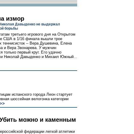
на измор
Николая Давыденко не выдержал
ой борьбы
татам третьего игрового дня на Открытом
е США в 1/16 финала вышли трое
х теннисисток -- Вера Душевина, Елена
а и Вера Звонарева. У мужчин
я только первый круг. Его удачно
и Николай Давыденко и Михаил Южный...
лицам испанского города Леон стартует
вная шоссейная велогонка категории
>>
«Убить можно и каменным
ероссийской федерации легкой атлетики