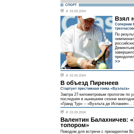
СПОРТ
//
03.09.2004
Взял 
Соперник 
трехчасов
По резуль
чемпионат
российски
Дементьев
завершилс
преодолел
>>
//
03.09.2004
В объезд Пиренеев
Стартует престижная гонка «Вуэльта»
Завтра 27-километровым прологом по у
последняя в нынешнем сезоне многодне
«Гранд Тур» -- «Вуэльта де Испания»...
//
03.09.2004
Валентин Балахничев: 
топором»
Поводом для встречи с президентом Вс