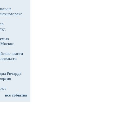
ась на
лнечногорске
ов
суд
аемых
в Москве
йские власти
оятельств
дил Ричарда
еоргия
алог
все события