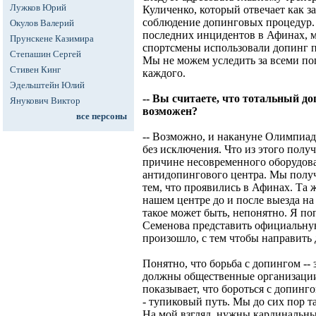
Лужков Юрий
Куличенко, который отвечает как за
соблюдение допинговых процедур. 
Окулов Валерий
последних инцидентов в Афинах, м
Прунскене Казимира
спортсмены использовали допинг пр
Степашин Сергей
Мы не можем уследить за всеми по
Стивен Кинг
каждого.
Эдельштейн Юлий
-- Вы считаете, что тотальный д
Янукович Виктор
возможен?
все персоны
-- Возможно, и накануне Олимпиад
без исключения. Что из этого полу
причине несовременного оборудова
антидопингового центра. Мы получ
тем, что проявились в Афинах. Та 
нашем центре до и после выезда н
такое может быть, непонятно. Я п
Семенова представить официальну
произошло, с тем чтобы направит
Понятно, что борьба с допингом -- 
должны общественные организации
показывает, что бороться с допинг
- тупиковый путь. Мы до сих пор та
На мой взгляд, нужны кардинальны