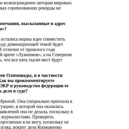
ое вознаграждение авторам мировых
ных соревнованиях рекорды не
амечания, высказанные в адрес
а»?
и остались верны идее совместить
 году доминирующей темой будет
 В отличие от прошлого года
ой арене «Лужников», а на Северном
 что все пять тысяч мест будут
огов Олимпиады, и в частности
 Как вы прокомментируете
 ОКР и руководство федерации ее
 дело в суде?
с Ириной. Она специально приехала в
ацию, в которой она оказалась.
аявлений она не делала, поскольку в
с журналистами. Проверить
ортсменки я не могу, поскольку не
взгляд, вокруг дела Коржаненко