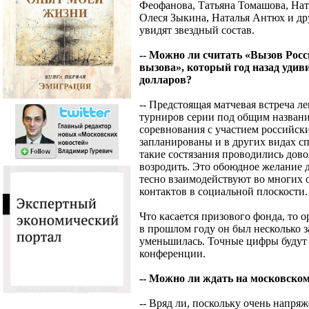
Феофанова, Татьяна Томашова, Нат
Олеся Зыкина, Наталья Антюх и дру
увидят звездный состав.
-- Можно ли считать «Вызов Рос
вызова», который год назад уди
долларов?
-- Предстоящая матчевая встреча ле
турниров серии под общим назван
соревнования с участием российск
запланированы и в других видах спо
такие состязания проводились дово
возродить. Это обоюдное желание 
тесно взаимодействуют во многих 
контактов в социальной плоскости.
Что касается призового фонда, то 
в прошлом году он был несколько 
уменьшилась. Точные цифры будут
конференции.
-- Можно ли ждать на московско
-- Вряд ли, поскольку очень напря