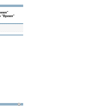
ремя"
о "Время"