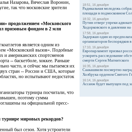
алья Назарова, Вячеслав Воронин,
18:51, 16 декабря
гие, так что московские зрители
Радикальная молодежь собрал
площади в подмосковном Со
18:32, 16 декабря
Путин отверг упреки адвокат
сии» продолжением «Московского
Ходорковского в давлении на 
вил призовым фондом в 2 млн
17:58, 16 декабря
Задержан один из предполаг
организаторов беспорядков 
гкоатлетов является одним из
17:10, 16 декабря
ием «Московский вызов». Подобные
Европарламент призвал росси
их и американских спортсменов
ускорить расследование обст
рта -- баскетболе, хоккее. Раньше
смерти Сергея Магнитского
льно часто, и сейчас мы пытаемся их
16:35, 16 декабря
Саакашвили посмертно награ
двух стран -- России и США, которые
Холбрука орденом Святого Г
областях, но испытывают недостаток
16:14, 16 декабря
Ассанж будет выпущен под з
организаторы турнира посчитали, что
завышен, поэтому сумма
 оглашены на официальной пресс-
м турнире мировых рекордов?
женный был сезон. Хотя устроители