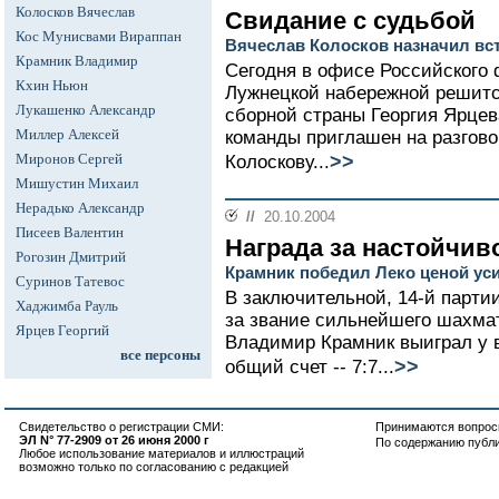
Колосков Вячеслав
Свидание с судьбой
Кос Мунисвами Вираппан
Вячеслав Колосков назначил вс
Крамник Владимир
Сегодня в офисе Российского 
Кхин Ньюн
Лужнецкой набережной решится
Лукашенко Александр
сборной страны Георгия Ярцев
Миллер Алексей
команды приглашен на разгово
>>
Миронов Сергей
Колоскову...
Мишустин Михаил
Нерадько Александр
//
20.10.2004
Писеев Валентин
Награда за настойчив
Рогозин Дмитрий
Крамник победил Леко ценой ус
Суринов Татевос
В заключительной, 14-й парти
Хаджимба Рауль
за звание сильнейшего шахма
Ярцев Георгий
Владимир Крамник выиграл у в
все персоны
>>
общий счет -- 7:7...
Свидетельство о регистрации СМИ:
Принимаются вопросы
ЭЛ N° 77-2909 от 26 июня 2000 г
По содержанию публ
Любое использование материалов и иллюстраций
возможно только по согласованию с редакцией