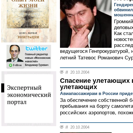
Гендире
обвинил
мошенни
Громкий
деловых
Как ста
новосте
расслед
ведущегося Генпрокуратурой, 
летний Татевос Романович Сур
//
20.10.2004
Спасение улетающих 
улетающих
Авиапассажирам в России придет
За обеспечение собственной б
пребывания на борту самолет
российских аэропортов, похоже
//
20.10.2004