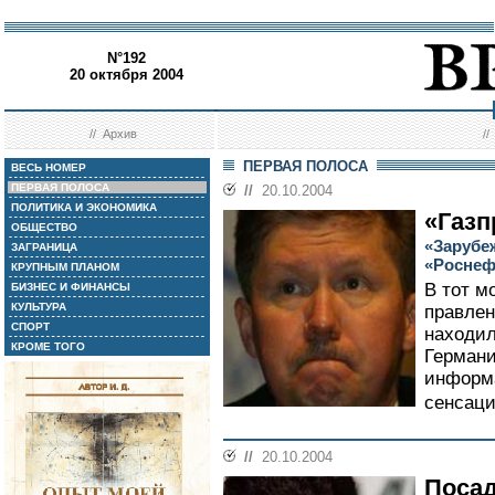
N°192
20 октября 2004
//
Архив
/
ПЕРВАЯ ПОЛОСА
ВЕСЬ НОМЕР
ПЕРВАЯ ПОЛОСА
//
20.10.2004
ПОЛИТИКА И ЭКОНОМИКА
«Газп
ОБЩЕСТВО
«Зарубе
ЗАГРАНИЦА
«Росне
КРУПНЫМ ПЛАНОМ
В тот м
БИЗНЕС И ФИНАНСЫ
КУЛЬТУРА
правлен
СПОРТ
находил
КРОМЕ ТОГО
Германи
информа
сенсаци
//
20.10.2004
Посад