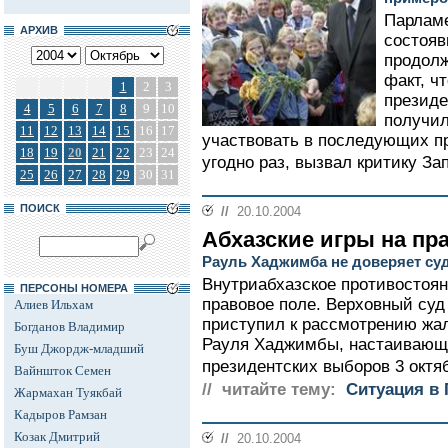
Парлам
АРХИВ
состояв
продолж
факт, ч
1
2
3
президе
4
5
6
7
8
9
10
получил
11
12
13
14
15
16
17
участвовать в последующих п
18
19
20
21
22
23
24
угодно раз, вызвал критику Зап
25
26
27
28
29
30
31
ПОИСК
//
20.10.2004
Абхазские игры на пр
Рауль Хаджимба не доверяет су
Внутриабхазское противостоян
ПЕРСОНЫ НОМЕРА
правовое поле. Верховный суд
Алиев Ильхам
приступил к рассмотрению жа
Богданов Владимир
Рауля Хаджимбы, настаивающе
Буш Джордж-младший
президентских выборов 3 октяб
Вайншток Семен
// читайте тему:
Ситуация в 
Жармахан Туякбай
Кадыров Рамзан
Козак Дмитрий
//
20.10.2004