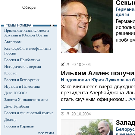
Секь
Обзоры
Германи
долги
Германи
ТЕМЫ НОМЕРА
использ
Признание независимости
решени
Абхазии и Южной Осетии
проблем
Автопром
Ксенофобия и неофашизм в
России
Россия и Прибалтика
//
20.10.2004
Исторические версии
Ильхам Алиев получи
Косово
И вдохновил Юрия Лужкова на 
Россия и Белоруссия
Закончившееся вчера двухдне
Израиль и Палестина
президента Азербайджана Иль
Дело ЮКОСа
>
стать скучным официозом...
Защита Химкинского леса
Дело Бульбова
Россия и финансовый кризис
//
20.10.2004
Доллар
Запад
Россия и Израиль
Белорус
все темы
примеро