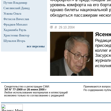
Путин Владимир
уровень комфорта на его борт
Смелянский Давид
однако билеты национальной 
Ускова Ольга
обходиться пассажирам нескол
Фетисов Вячеслав
Фрадков Михаил
//
29.10.2004
Хаджимба Рауль
Ясеню
Христенко Виктор
Редакци
Шувалов Игорь
присоед
все персоны
коллег 
Засурск
журнали
исполня
Свидетельство о регистрации СМИ:
Принимаются вопросы
ЭЛ N° 77-2909 от 26 июня 2000 г
По содержанию публ
Любое использование материалов и иллюстраций
возможно только по согласованию с редакцией