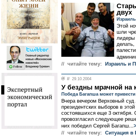
Стары
двух
Израиль
Этой но
шли чре
лидеры 
делать,
палести
админис
// читайте тему:
Израиль и 
//
29.10.2004
У бездны мрачной на 
Победа Багапша может привести
Вчера вечером Верховный суд
президентских выборов в этой
состоявшихся еще 3 октября. 
провозгласил следующее реше
них победил Сергей Багапш...
// читайте тему:
Ситуация в 