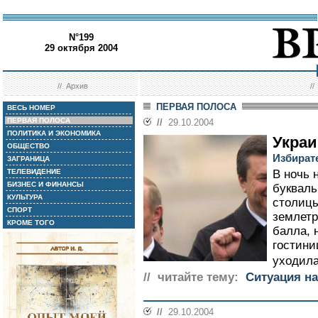
N°199
29 октября 2004
//
Архив
/
ПЕРВАЯ ПОЛОСА
ВЕСЬ НОМЕР
ПЕРВАЯ ПОЛОСА
//
29.10.2004
ПОЛИТИКА И ЭКОНОМИКА
Украи
ОБЩЕСТВО
Избирате
ЗАГРАНИЦА
ТЕЛЕВИДЕНИЕ
В ночь 
БИЗНЕС И ФИНАНСЫ
букваль
КУЛЬТУРА
столицы
СПОРТ
землетр
КРОМЕ ТОГО
балла, 
гостини
уходила 
// читайте тему:
Ситуация на
//
29.10.2004