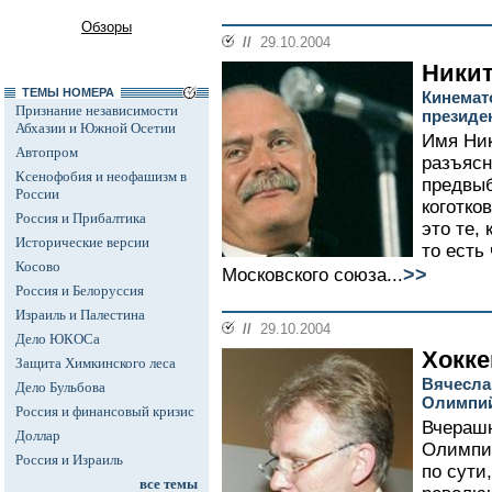
Обзоры
//
29.10.2004
Никит
ТЕМЫ НОМЕРА
Кинемат
Признание независимости
президе
Абхазии и Южной Осетии
Имя Ник
Автопром
разъясн
Ксенофобия и неофашизм в
предвыб
России
коготко
Россия и Прибалтика
это те,
Исторические версии
то есть
Косово
>>
Московского союза...
Россия и Белоруссия
Израиль и Палестина
//
29.10.2004
Дело ЮКОСа
Хокке
Защита Химкинского леса
Вячесла
Дело Бульбова
Олимпий
Россия и финансовый кризис
Вчерашн
Доллар
Олимпий
Россия и Израиль
по сути
все темы