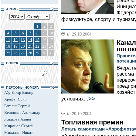
революц
Инициа
АРХИВ
Федерал
физкультуре, спорту и туризму
1
2
3
4
5
6
7
8
9
10
//
29.10.2004
11
12
13
14
15
16
17
Кана
18
19
20
21
22
23
24
поток
25
26
27
28
29
30
31
Правите
потенци
ПОИСК
Вчера н
рассмат
первооч
предпр
ПЕРСОНЫ НОМЕРА
хозяйст
Абу Бакар Башир
>>
условиях...
Арафат Ясир
Багапш Сергей
Вешняков Александр
//
29.10.2004
Жидкова Алина
Топливная премия
Миронов Сергей
Летать самолетами «Аэрофлота» 
Михалков Никита
«Аэрофлот» в предстоящем зи