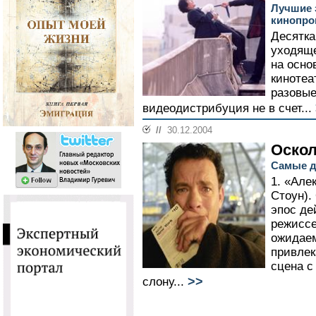
Лучшие 
кинопро
Десятк
уходяще
на осно
кинотеа
разовые
видеодистрибуция не в счет...
//
30.12.2004
Оскол
Самые д
1. «Але
Стоун)
эпос де
режиссе
ожидае
привлек
сцена с
>>
слону...