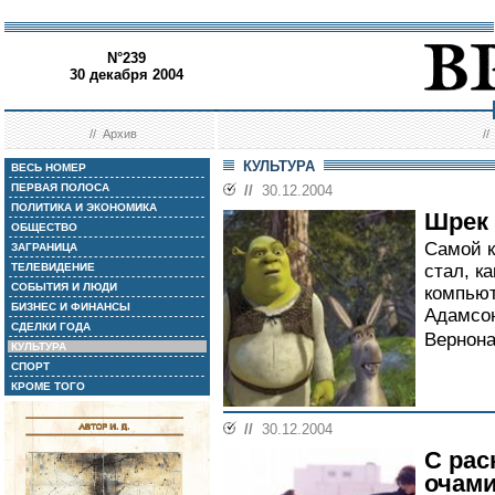
N°239
30 декабря 2004
//
Архив
/
КУЛЬТУРА
ВЕСЬ НОМЕР
ПЕРВАЯ ПОЛОСА
//
30.12.2004
ПОЛИТИКА И ЭКОНОМИКА
Шрек 
ОБЩЕСТВО
Самой к
ЗАГРАНИЦА
ТЕЛЕВИДЕНИЕ
стал, к
СОБЫТИЯ И ЛЮДИ
компью
БИЗНЕС И ФИНАНСЫ
Адамсон
СДЕЛКИ ГОДА
Вернона
КУЛЬТУРА
СПОРТ
КРОМЕ ТОГО
//
30.12.2004
С ра
очам