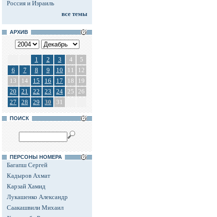
Россия и Израиль
все темы
АРХИВ
1
2
3
4
5
6
7
8
9
10
11
12
13
14
15
16
17
18
19
20
21
22
23
24
25
26
27
28
29
30
31
ПОИСК
ПЕРСОНЫ НОМЕРА
Багапш Сергей
Кадыров Ахмат
Карзай Хамид
Лукашенко Александр
Саакашвили Михаил