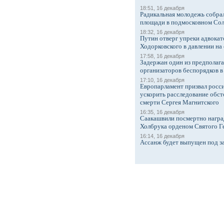
18:51, 16 декабря
Радикальная молодежь собрал
площади в подмосковном Со
18:32, 16 декабря
Путин отверг упреки адвокат
Ходорковского в давлении на 
17:58, 16 декабря
Задержан один из предполаг
организаторов беспорядков 
17:10, 16 декабря
Европарламент призвал росси
ускорить расследование обст
смерти Сергея Магнитского
16:35, 16 декабря
Саакашвили посмертно награ
Холбрука орденом Святого Г
16:14, 16 декабря
Ассанж будет выпущен под з