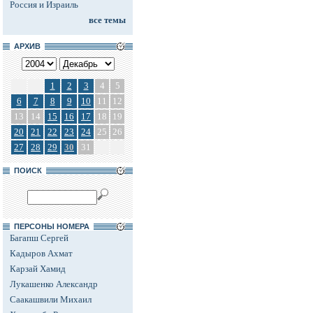
Россия и Израиль
все темы
АРХИВ
1
2
3
4
5
6
7
8
9
10
11
12
13
14
15
16
17
18
19
20
21
22
23
24
25
26
27
28
29
30
31
ПОИСК
ПЕРСОНЫ НОМЕРА
Багапш Сергей
Кадыров Ахмат
Карзай Хамид
Лукашенко Александр
Саакашвили Михаил