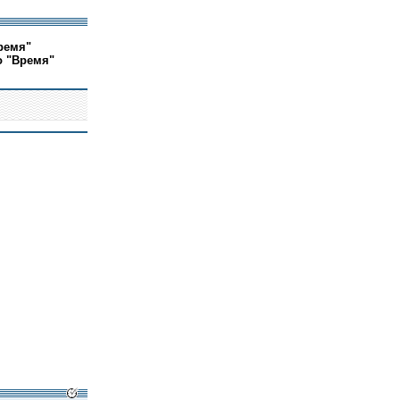
ремя"
о "Время"