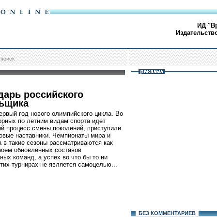
ИД "В
Издательств
/
поиск
дарь российского
ьщика
первый год нового олимпийского цикла. Во
орных по летним видам спорта идет
й процесс смены поколений, приступили
новые наставники. Чемпионаты мира и
а в такие сезоны рассматриваются как
боем обновленных составов
ных команд, а успех во что бы то ни
этих турнирах не является самоцелью...
БЕЗ КОМMЕНТАРИЕВ