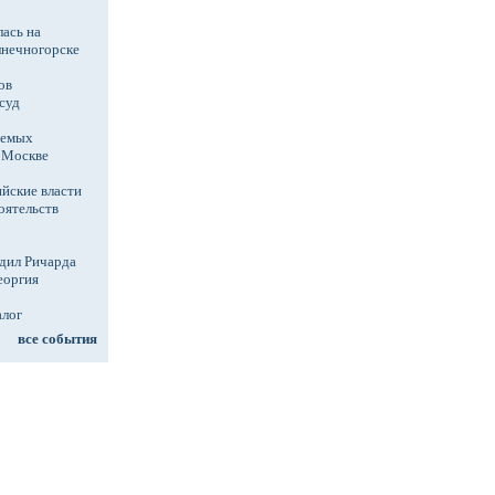
ась на
лнечногорске
ов
суд
аемых
в Москве
йские власти
оятельств
дил Ричарда
еоргия
алог
все события