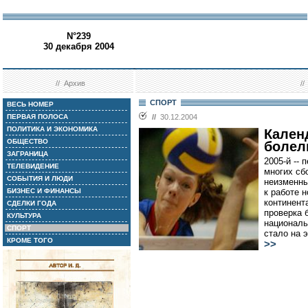
N°239
30 декабря 2004
//
Архив
/
СПОРТ
ВЕСЬ НОМЕР
ПЕРВАЯ ПОЛОСА
//
30.12.2004
ПОЛИТИКА И ЭКОНОМИКА
Кален
ОБЩЕСТВО
болел
ЗАГРАНИЦА
2005-й -- 
ТЕЛЕВИДЕНИЕ
многих сб
СОБЫТИЯ И ЛЮДИ
неизменны
БИЗНЕС И ФИНАНСЫ
к работе 
континент
СДЕЛКИ ГОДА
проверка 
КУЛЬТУРА
националь
СПОРТ
стало на 
КРОМЕ ТОГО
>>