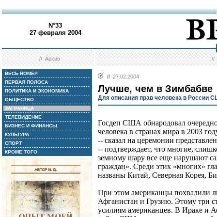
N°33
27 февраля 2004
//
Архив
/
ВЕСЬ НОМЕР
//
27.02.2004
ПЕРВАЯ ПОЛОСА
Лучше, чем в Зимбабве
ПОЛИТИКА И ЭКОНОМИКА
Для описания прав человека в России С
ОБЩЕСТВО
ЗАГРАНИЦА
ТЕЛЕВИДЕНИЕ
Госдеп США обнародовал очередно
БИЗНЕС И ФИНАНСЫ
человека в странах мира в 2003 год
КУЛЬТУРА
-- сказал на церемонии представле
СПОРТ
-- подтверждает, что многие, слиш
КРОМЕ ТОГО
земному шару все еще нарушают с
граждан». Среди этих «многих» г
названы Китай, Северная Корея, Би
При этом американцы похвалили ли
Афганистан и Грузию. Этому три 
усилиям американцев. В Ираке и А