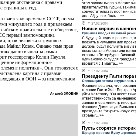
риканцев обстановка с правами
этом заявил вчера в Москве в
правительства Турции, заним
е страницы в год.
совместительству пост минис
дел, Абдуллах Гюль...
>>
атывается ко временам СССР, но мы
//
27.02.2004
иями минувшего года и привлекаем
Новый кирпич в шенген
ссийском правительстве и обществе»,
Румыния вводит визовый режи
ТАСС первый зампомощника
С будущей недели россияне,
ии, прав человека и трудовых
поехать в Румынию или проеха
ада Майкл Козак. Однако тема прав
должны будут получить визу в
посольстве в Москве или генко
ниях давно вышла за рамки
страны в Петербурге. Визово
ит госсекретарь Колин Пауэлл,
одинаковую силу для граждан 
м ценное информационное
вводится с 1 марта...
>>
 элемент политики». Они готовятся с
//
27.02.2004
едставлена картина с правами
Президенту Гаити пора 
1 входящих в ООН -- за исключением
Оппозиция готова штурмовать 
Франция решила, что президе
колонии Гаити Жан-Бертран А
Андрей ЗЛОБИН
уйти в отставку. "Он несет тяж
ответственность за нынешнюю 
заявил вчера министр иностр
Франции Доминик де Вильпен 
президента "открыть новую ст
страны"...
>>
//
27.02.2004
Пусть ссорятся историк
Шредер простил Бушу агрессию