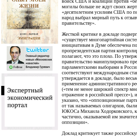
войск США и коалиции против «бе
могилы больше не ждут своих жерт
«десятилетним усилиям США по по
народ выбрал мирный путь к отзы
правительству».
Жесткой критике в докладе подверг
«существует многопартийная систе
инициативам в Думе обеспечена по
пропрезидентская партия контроли
полагают, что это плохо. По утвер
правительство манипулировало пр
парламентскими выборами в России
соответствуют международным ста
утверждается в докладе, было весь
применение административного рес
(«тем не менее широкий спектр мн
отражение в российской прессе»), 
указано, что «оппозиционные парти
от так называемых олигархов, были
ЮКОСа Михаила Ходорковского, ко
частично, оказываемой им значит
оппозиции».
Доклад критикует также российск