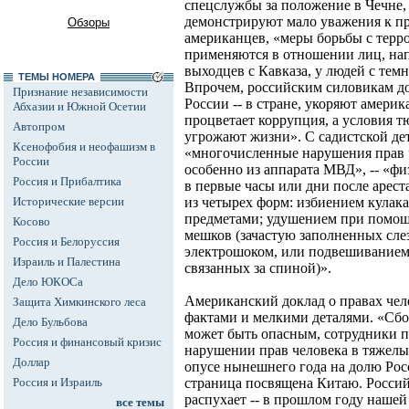
спецслужбы за положение в Чечне,
демонстрируют мало уважения к п
Обзоры
американцев, «меры борьбы с тер
применяются в отношении лиц, н
выходцев с Кавказа, у людей с тем
ТЕМЫ НОМЕРА
Впрочем, российским силовикам до
Признание независимости
России -- в стране, укоряют амери
Абхазии и Южной Осетии
процветает коррупция, а условия 
Автопром
угрожают жизни». С садистской де
Ксенофобия и неофашизм в
«многочисленные нарушения прав 
России
особенно из аппарата МВД», -- «ф
Россия и Прибалтика
в первые часы или дни после арест
Исторические версии
из четырех форм: избиением кулак
предметами; удушением при помощ
Косово
мешков (зачастую заполненных сле
Россия и Белоруссия
электрошоком, или подвешиванием з
Израиль и Палестина
связанных за спиной)».
Дело ЮКОСа
Американский доклад о правах чел
Защита Химкинского леса
фактами и мелкими деталями. «Сбор
Дело Бульбова
может быть опасным, сотрудники п
Россия и финансовый кризис
нарушении прав человека в тяжелы
Доллар
опусе нынешнего года на долю Рос
Россия и Израиль
страница посвящена Китаю. Россий
распухает -- в прошлом году нашей
все темы