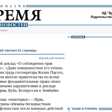
ИД "В
Издательств
/
поиск
ША хватило 41 страницы
версия для печати
й доклад «О соблюдении прав
у». «Даже поверхностное его чтение,
ния труда госсекретарь Колин Пауэлл,
ком многие правительства по всему
амые фундаментальные права своих
лавными нарушителями в докладе
рма, Куба, Белоруссия и Зимбабве.
шь «некоторых» -- Ирак,
страны обязаны бескорыстным
фганистане после военных действий
ТАКЖЕ В РУБРИКЕ