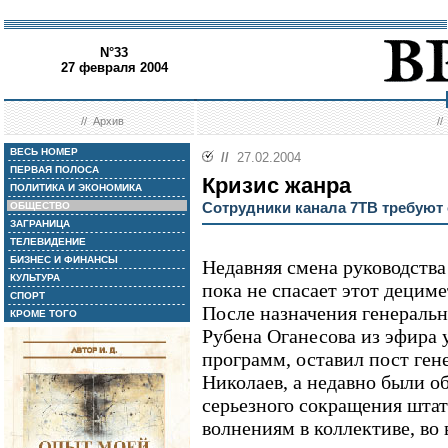
N°33
27 февраля 2004
//
Архив
/
ВЕСЬ НОМЕР
//
27.02.2004
ПЕРВАЯ ПОЛОСА
Кризис жанра
ПОЛИТИКА И ЭКОНОМИКА
Сотрудники канала 7ТВ требуют
ОБЩЕСТВО
ЗАГРАНИЦА
ТЕЛЕВИДЕНИЕ
БИЗНЕС И ФИНАНСЫ
Недавняя смена руководства
КУЛЬТУРА
пока не спасает этот дециме
СПОРТ
После назначения генераль
КРОМЕ ТОГО
Рубена Оганесова из эфира 
программ, оставил пост ген
Николаев, а недавно были о
серьезного сокращения штата
волнениям в коллективе, во 