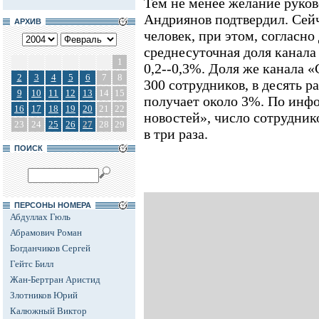
Тем не менее желание руков
Андриянов подтвердил. Сейч
АРХИВ
человек, при этом, согласн
среднесуточная доля канала
1
0,2--0,3%. Доля же канала «
2
3
4
5
6
7
8
300 сотрудников, в десять р
9
10
11
12
13
14
15
получает около 3%. По инф
16
17
18
19
20
21
22
новостей», число сотрудни
23
24
25
26
27
28
29
в три раза.
ПОИСК
ПЕРСОНЫ НОМЕРА
Абдуллах Гюль
Абрамович Роман
Богданчиков Сергей
Гейтс Билл
Жан-Бертран Аристид
Злотников Юрий
Калюжный Виктор