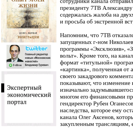
сотрудники канала отправи
президенту 7ТВ Александру
содержалась жалоба на дву
и просьба об экстренной вст
Напомним, что 7ТВ отказалс
запущенных г-ном Николаев
программы «Эксклюзив», «З
вольт». Кроме того, на кан
формат «титульной» програ
«картинка», полученная от 
своего закадрового коммент
показывают, что изменение 
изначально задумывавшегос
многом его финансовыми пр
гендиректор Рубен Оганесов 
наследства, которое ему ос
канала Олег Аксенов, котор
закупленным трансляциям, ед