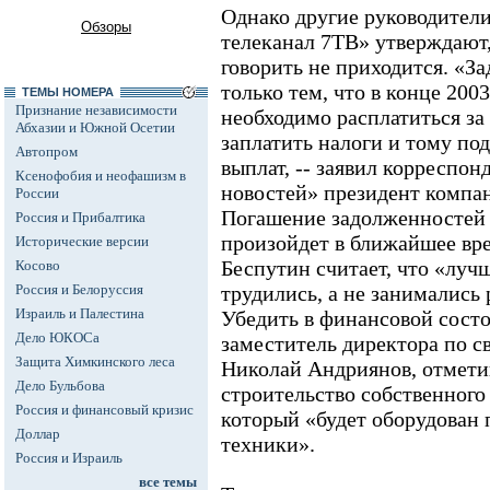
Однако другие руководите
Обзоры
телеканал 7ТВ» утверждают,
говорить не приходится. «З
только тем, что в конце 2003
ТЕМЫ НОМЕРА
Признание независимости
необходимо расплатиться за
Абхазии и Южной Осетии
заплатить налоги и тому по
Автопром
выплат, -- заявил корреспон
Ксенофобия и неофашизм в
новостей» президент компан
России
Погашение задолженностей 
Россия и Прибалтика
произойдет в ближайшее вре
Исторические версии
Беспутин считает, что «луч
Косово
Россия и Белоруссия
трудились, а не занимались
Израиль и Палестина
Убедить в финансовой состо
Дело ЮКОСа
заместитель директора по с
Защита Химкинского леса
Николай Андриянов, отмети
Дело Бульбова
строительство собственного
Россия и финансовый кризис
который «будет оборудован 
Доллар
техники».
Россия и Израиль
все темы