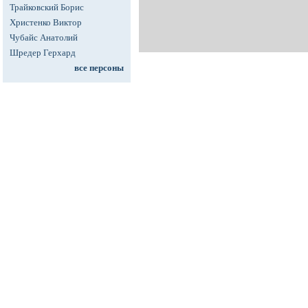
Трайковский Борис
Христенко Виктор
Чубайс Анатолий
Шредер Герхард
все персоны