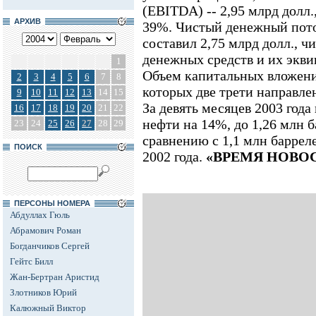
(EBITDA) -- 2,95 млрд долл
АРХИВ
39%. Чистый денежный пото
составил 2,75 млрд долл., ч
денежных средств и их эквив
1
Объем капитальных вложений
2
3
4
5
6
7
8
которых две трети направле
9
10
11
12
13
14
15
За девять месяцев 2003 год
16
17
18
19
20
21
22
нефти на 14%, до 1,26 млн б
23
24
25
26
27
28
29
сравнению с 1,1 млн барреле
ПОИСК
2002 года.
«ВРЕМЯ НОВО
ПЕРСОНЫ НОМЕРА
Абдуллах Гюль
Абрамович Роман
Богданчиков Сергей
Гейтс Билл
Жан-Бертран Аристид
Злотников Юрий
Калюжный Виктор