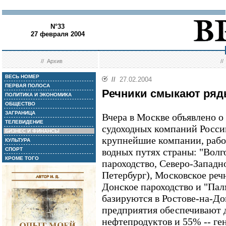
N°33
27 февраля 2004
//
Архив
/
ВЕСЬ НОМЕР
//
27.02.2004
ПЕРВАЯ ПОЛОСА
Речники смыкают ря
ПОЛИТИКА И ЭКОНОМИКА
ОБЩЕСТВО
ЗАГРАНИЦА
Вчера в Москве объявлено о
ТЕЛЕВИДЕНИЕ
судоходных компаний Росси
БИЗНЕС И ФИНАНСЫ
крупнейшие компании, раб
КУЛЬТУРА
СПОРТ
водных путях страны: "Волг
КРОМЕ ТОГО
пароходство, Северо-Западн
Петербург), Московское реч
Донское пароходство и "Пал
базируются в Ростове-на-До
предприятия обеспечивают 
нефтепродуктов и 55% -- ге