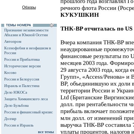
прошлого года возглавлял Г
речного флота России (Роср
Обзоры
КУКУШКИН
ТЕМЫ НОМЕРА
ТНК-BP отчиталась по U
Признание независимости
Абхазии и Южной Осетии
Вчера компания ТНК-BP впе
Автопром
Ксенофобия и неофашизм в
неаудированные промежуто
России
финансовые результаты по 
Россия и Прибалтика
месяцев 2003 года. Формир
Исторические версии
29 августа 2003 года, когда 
Косово
Групп», «Access/Ренова» и 
Россия и Белоруссия
BP, объединившую их доли в
Израиль и Палестина
территории России и Украи
Дело ЮКОСа
Ltd (Британские Виргинские
Защита Химкинского леса
долл. при рентабельности ч
Дело Бульбова
прибыль включает положите
Россия и финансовый кризис
млн долл. от изменений при
Доллар
выручка TНК-BP составила 7
Россия и Израиль
уплаты процентов, налогов 
все темы