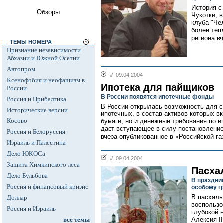
История с
Обзоры
Чукотки, 
клуба "Че
более теп
региона в
ТЕМЫ НОМЕРА
Признание независимости
Абхазии и Южной Осетии
Автопром
//
09.04.2004
Ксенофобия и неофашизм в
Ипотека для пайщиков
России
В России появятся ипотечные фонды
Россия и Прибалтика
В России открылась возможность для с
Исторические версии
ипотечных, в состав активов которых в
Косово
бумаги, но и денежные требования по 
дает вступающее в силу постановление
Россия и Белоруссия
вчера опубликованное в «Российской газ
Израиль и Палестина
Дело ЮКОСа
//
09.04.2004
Защита Химкинского леса
Пасха
Дело Бульбова
В праздник
Россия и финансовый кризис
особому г
В пасхаль
Доллар
воспользо
Россия и Израиль
глубокой 
все темы
Алексия I