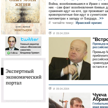
Война, возобновившаяся в Ираке с ново
них - сам факт возобновления боевых 
сражения идут на юге, где проживает 
кровопролитные бои идут в суннитском
>>
километрах к западу от Багдада...
// читайте тему:
Иракский кризис
//
09.04.2004
"Встро
Премьер-м
российски
Премьер М
приблизить
российско
«равноуда
остался и
//
09.04.2004
Чукча 
Абрам
Глобально
края врем