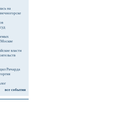
ась на
лнечногорске
ов
суд
аемых
в Москве
йские власти
оятельств
дил Ричарда
еоргия
алог
все события