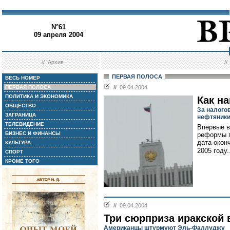
N°61
09 апреля 2004
//
Архив
/
ПЕРВАЯ ПОЛОСА
ВЕСЬ НОМЕР
ПЕРВАЯ ПОЛОСА
//
09.04.2004
ПОЛИТИКА И ЭКОНОМИКА
Как н
ОБЩЕСТВО
За налого
ЗАГРАНИЦА
нефтяник
ТЕЛЕВИДЕНИЕ
Впервые в
БИЗНЕС И ФИНАНСЫ
реформы п
дата окон
КУЛЬТУРА
2005 году.
СПОРТ
КРОМЕ ТОГО
//
09.04.2004
Три сюрприза иракской
Американцы штурмуют Эль-Фаллуджу