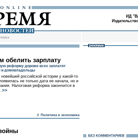
ИД "В
Издательств
/
поиск
ам обелить зарплату
вую реформу дороже всех заплатят
и и домовладельцы
 новейшей российской истории у какой-то
оявилась не только дата ее начала, но и
чания. Налоговая реформа закончится в
>>
..
//
Политика и экономика
 войны
БЕЗ КОМMЕНТАРИЕВ