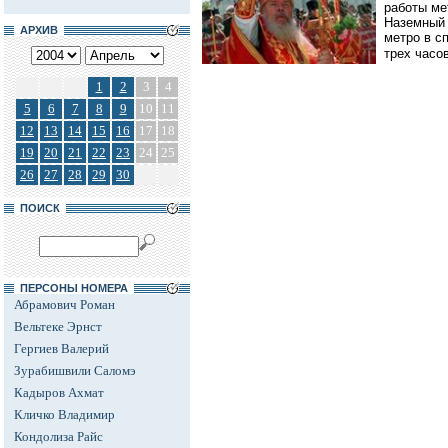
работы ме
Наземный 
АРХИВ
метро в с
трех часов
1
2
3
4
5
6
7
8
9
10
11
12
13
14
15
16
17
18
19
20
21
22
23
24
25
26
27
28
29
30
ПОИСК
ПЕРСОНЫ НОМЕРА
Абрамович Роман
Вельтеке Эрнст
Гергиев Валерий
Зурабишвили Саломэ
Кадыров Ахмат
Кличко Владимир
Кондолиза Райс