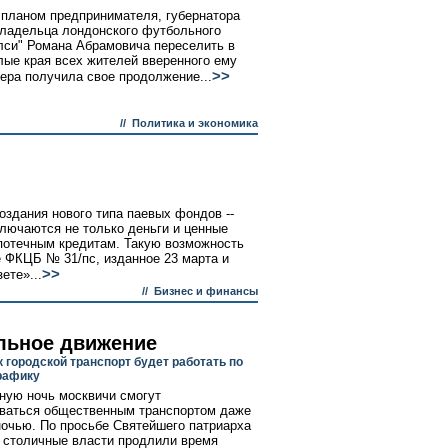
 планом предпринимателя, губернатора
владельца лондонского футбольного
лси" Романа Абрамовича переселить в
лые края всех жителей вверенного ему
>>
чера получила свое продолжение...
//
Политика и экономика
оздания нового типа паевых фондов --
ключаются не только деньги и ценные
ипотечным кредитам. Такую возможность
 ФКЦБ № 31/пс, изданное 23 марта и
>>
ете»...
//
Бизнес и финансы
льное движение
 городской транспорт будет работать по
рафику
ную ночь москвичи смогут
ваться общественным транспортом даже
ночью. По просьбе Святейшего патриарха
I столичные власти продлили время