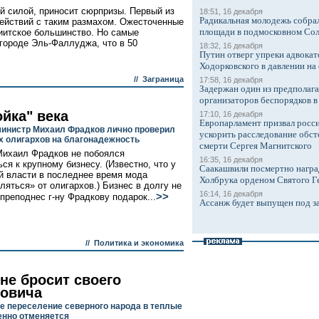
й силой, приносит сюрпризы. Первый из
18:51, 16 декабря
Радикальная молодежь собрал
действий с таким размахом. Ожесточенные
площади в подмосковном Со
шиитское большинство. Но самые
 городе Эль-Фаллуджа, что в 50
18:32, 16 декабря
Путин отверг упреки адвокат
Ходорковского в давлении на 
//
Заграница
17:58, 16 декабря
Задержан один из предполаг
организаторов беспорядков 
йка" века
17:10, 16 декабря
Европарламент призвал росси
инистр Михаил Фрадков лично проверил
ускорить расследование обст
х олигархов на благонадежность
смерти Сергея Магнитского
ихаил Фрадков не побоялся
16:35, 16 декабря
ся к крупному бизнесу. (Известно, что у
Саакашвили посмертно награ
й власти в последнее время мода
Холбрука орденом Святого Г
ляться» от олигархов.) Бизнес в долгу не
16:14, 16 декабря
>>
 преподнес г-ну Фрадкову подарок...
Ассанж будет выпущен под з
//
Политика и экономика
не бросит своего
овича
е переселение северного народа в теплые
енно отменяется