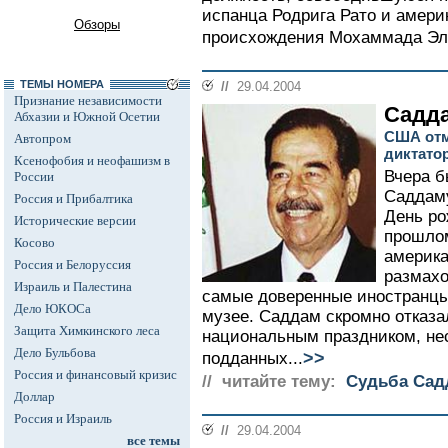
испанца Родрига Рато и амери
Обзоры
происхождения Мохаммада Эль
ТЕМЫ НОМЕРА
//
29.04.2004
Признание независимости
Садда
Абхазии и Южной Осетии
США отм
Автопром
диктато
Ксенофобия и неофашизм в
Вчера б
России
Саддаму
Россия и Прибалтика
День ро
Исторические версии
прошлом
Косово
америка
Россия и Белоруссия
размахо
Израиль и Палестина
самые доверенные иностранцы
Дело ЮКОСа
музее. Саддам скромно отказа
Защита Химкинского леса
национальным праздником, не
Дело Бульбова
>>
подданных...
Россия и финансовый кризис
// читайте тему:
Судьба Сад
Доллар
Россия и Израиль
//
29.04.2004
все темы