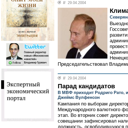
//
29.04.2004
Клима
Северян
Выездно
Госсове
развити
админи
провест
админис
Ненецко
Председательствовал Владими
//
29.04.2004
Парад кандидатов
В МВФ приходит Родриго Рато, и
Джеймс Вулфенсон
Кампания по выборам директо
Международного валютного ф
этап. Во вторник совет дирек
совещании зафиксировал нали
должность, освободившуюся по