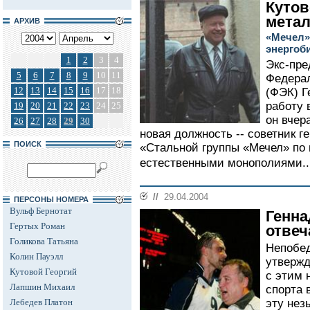
Кутов
мета
АРХИВ
«Мечел»
энергоб
1
2
3
4
Экс-пре
5
6
7
8
9
10
11
Федерал
12
13
14
15
16
17
18
(ФЭК) Г
работу 
19
20
21
22
23
24
25
он вчер
26
27
28
29
30
новая должность -- советник г
ПОИСК
«Стальной группы «Мечел» по
естественными монополиями..
//
29.04.2004
ПЕРСОНЫ НОМЕРА
Вульф Бернотат
Генна
Гертых Роман
отвеч
Голикова Татьяна
Непобед
Колин Пауэлл
утвержд
Кутовой Георгий
с этим 
Лапшин Михаил
спорта 
Лебедев Платон
эту нез