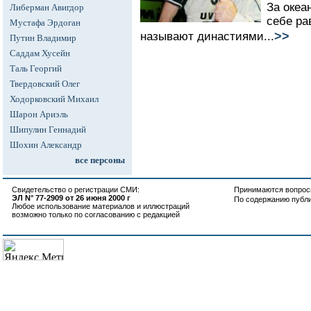
За океа
Либерман Авигдор
себе ра
Мустафа Эрдоган
>>
называют династиями...
Путин Владимир
Саддам Хусейн
Таль Георгий
Твердовский Олег
Ходорковский Михаил
Шарон Ариэль
Шипулин Геннадий
Шохин Александр
все персоны
Свидетельство о регистрации СМИ:
Принимаются вопросы
ЭЛ N° 77-2909 от 26 июня 2000 г
По содержанию публ
Любое использование материалов и иллюстраций
возможно только по согласованию с редакцией