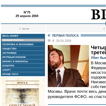
N°75
29 апреля 2004
//
Архив
/
ПЕРВАЯ ПОЛОСА
ВЕСЬ НОМЕР
ПЕРВАЯ ПОЛОСА
//
29.04.2004
ПОЛИТИКА И ЭКОНОМИКА
Четыр
ОБЩЕСТВО
трете
ЗАГРАНИЦА
Убит бы
КРУПНЫМ ПЛАНОМ
БИЗНЕС И ФИНАНСЫ
В Москв
КУЛЬТУРА
Федерал
СПОРТ
несосто
КРОМЕ ТОГО
оздоров
Неизвес
собстве
Москвы. Врачи почти весь день
руководителя ФСФО, но спасти 