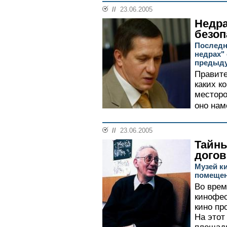
//
23.06.2005
Недр
безоп
Последн
недрах"
предыд
Правите
каких к
местор
оно нам
//
23.06.2005
Тайны
дого
Музей ки
помеще
Во врем
кинофес
кино пр
На этот