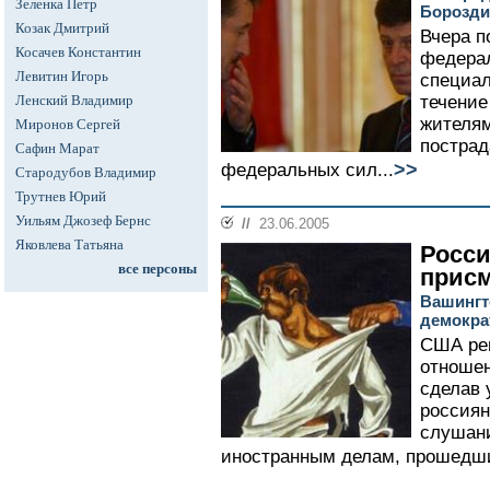
Зеленка Петр
Борозди
Козак Дмитрий
Вчера п
Косачев Константин
федерал
Левитин Игорь
специал
Ленский Владимир
течение
жителям
Миронов Сергей
пострад
Сафин Марат
>>
федеральных сил...
Стародубов Владимир
Трутнев Юрий
Уильям Джозеф Бернс
//
23.06.2005
Яковлева Татьяна
Росс
все персоны
прис
Вашингт
демокра
США ре
отношен
сделав 
россиян
слушани
иностранным делам, прошедших