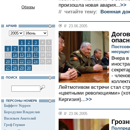
>>
произошла новая авария...
Обзоры
// читайте тему:
Военная до
//
23.06.2005
АРХИВ
Догов
опасн
1
2
3
4
5
Постсов
6
7
8
9
10
11
12
несуще
13
14
15
16
17
18
19
Вчера в
20
21
22
23
24
25
26
иностра
27
28
29
30
секрета
- члено
ПОИСК
коллект
Лейтмотивом встречи стал ст
«цветными революциями» (хот
>>
Киргизия)...
ПЕРСОНЫ НОМЕРА
Баффетт Уоррен
Бородулин Владислав
//
23.06.2005
Васильев Анатолий
Грозн
Греф Герман
Полпред