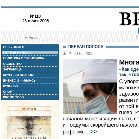
N°110
23 июня 2005
//
Архив
/
ПЕРВАЯ ПОЛОСА
ВЕСЬ НОМЕР
ПЕРВАЯ ПОЛОСА
//
23.06.2005
ПОЛИТИКА И ЭКОНОМИКА
Многа
ОБЩЕСТВО
«Как сд
ЗАГРАНИЦА
так, что
КРУПНЫМ ПЛАНОМ
С упорс
БИЗНЕС И ФИНАНСЫ
КУЛЬТУРА
мазохиз
СПОРТ
здравоо
КРОМЕ ТОГО
развити
от той 
гнева, 
началом монетизации льгот, с
и Госдумы скорейшего начала
>>
реформы...