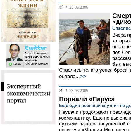
//
23.06.2005
Смер
«дико
Спаслись
Вчера п
которых
оползне
под Се
рассказ
был выс
Спаслись те, кто успел бросит
>>
обвала...
//
23.06.2005
Порвали «Парус»
Еще один военный спутник не д
Неудачи продолжают преследо
космонавтику. Еще не выяснен
сутками раньше запущенной с
носителя «Молния-М» с военны