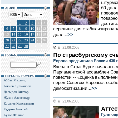
штурмов
60 долл
АРХИВ
преодол
товарно
1
2
3
4
5
достига
середине дня стабилизировалас
6
7
8
9
10
11
12
>>
долл...
13
14
15
16
17
18
19
20
21
22
23
24
25
26
27
28
29
30
//
21.06.2005
По страсбургскому сч
ПОИСК
Европа предъявила России 439 
Вчера в Страсбурге началась 
Парламентской ассамблеи Сов
ПЕРСОНЫ НОМЕРА
повестки -- «оценка выполнен
Аббас Махмуд
перед Советом Европы», особе
Бакиев Курманбек
>>
демократизации...
Давыдов Виктор
Жуков Александр
//
21.06.2005
Косачев Константин
Аттес
Кудрин Алексей
Гуляющи
Кулов Феликс