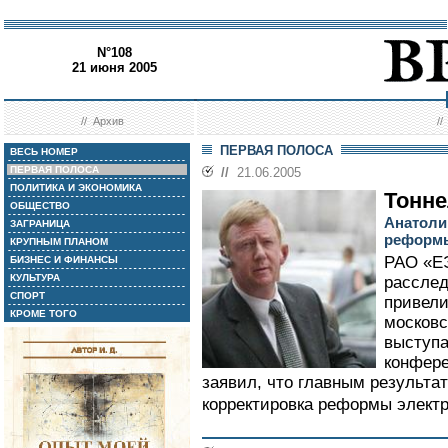
N°108
21 июня 2005
//
Архив
/
ПЕРВАЯ ПОЛОСА
ВЕСЬ НОМЕР
ПЕРВАЯ ПОЛОСА
//
21.06.2005
ПОЛИТИКА И ЭКОНОМИКА
Тонне
ОБЩЕСТВО
Анатоли
ЗАГРАНИЦА
реформы
КРУПНЫМ ПЛАНОМ
РАО «Е
БИЗНЕС И ФИНАНСЫ
КУЛЬТУРА
расслед
СПОРТ
привели
КРОМЕ ТОГО
московс
выступа
конфере
заявил, что главным результа
корректировка реформы электро