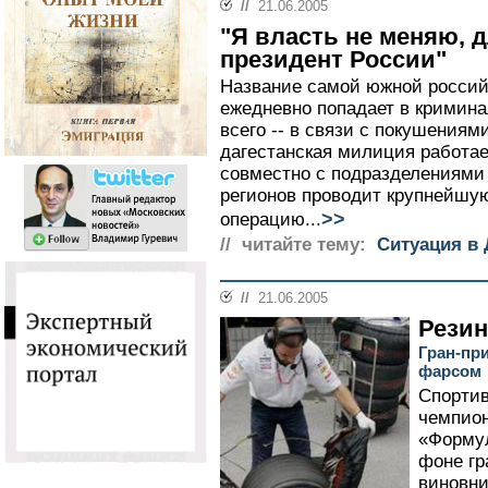
//
21.06.2005
"Я власть не меняю, д
президент России"
Название самой южной россий
ежедневно попадает в кримина
всего -- в связи с покушениям
дагестанская милиция работае
совместно с подразделениями
регионов проводит крупнейшу
>>
операцию...
// читайте тему:
Ситуация в 
//
21.06.2005
Рези
Гран-пр
фарсом
Спортив
чемпион
«Формул
фоне гр
виновни