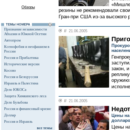
«Мишле
Обзоры
резины не рекомендовали свои
Гран-при США из-за высокого р
ТЕМЫ НОМЕРА
Признание независимости
//
21.06.2005
Абхазии и Южной Осетии
Приго
Автопром
Прокуро
Ксенофобия и неофашизм в
населен
России
Генпрок
Россия и Прибалтика
заступи
Исторические версии
закон, 
Косово
реплику
Россия и Белоруссия
оружию
Израиль и Палестина
исполне
Дело ЮКОСа
Защита Химкинского леса
//
21.06.2005
Дело Бульбова
Недо
Россия и финансовый кризис
Доллар
Цены на
долларо
Россия и Израиль
Цены н
все темы