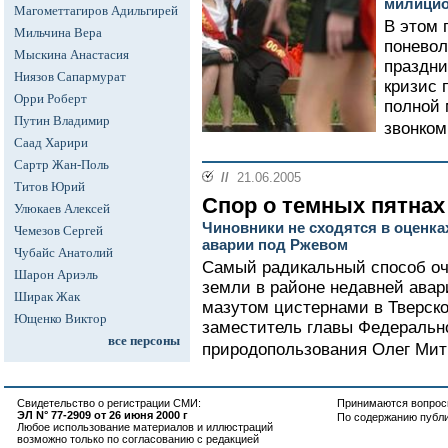
милици
Магометтагиров Адильгирей
В этом 
Мильчина Вера
поневол
Мыскина Анастасия
праздни
Ниязов Сапармурат
кризис 
Орри Роберт
полной 
Путин Владимир
звонком.
Саад Харири
Сартр Жан-Поль
//
21.06.2005
Титов Юрий
Спор о темных пятнах
Улюкаев Алексей
Чиновники не сходятся в оценка
Чемезов Сергей
аварии под Ржевом
Чубайс Анатолий
Самый радикальный способ оч
Шарон Ариэль
земли в районе недавней авар
Ширак Жак
мазутом цистернами в Тверск
Ющенко Виктор
заместитель главы Федеральн
все персоны
природопользования Олег Митв
Свидетельство о регистрации СМИ:
Принимаются вопросы
ЭЛ N° 77-2909 от 26 июня 2000 г
По содержанию публ
Любое использование материалов и иллюстраций
возможно только по согласованию с редакцией