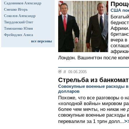
Прощ
Садовников Александр
Смешко Игорь
США пок
Соколов Александр
Богатый
Твердовский Олег
бедност
Африки
Тимошенко Юлия
британс
Фрейндлих Алиса
вчера в
все персоны
соглаше
африкан
Лондон. Вашингтон после коле
//
09.06.2005
Стрельба из банкомат
Совокупные военные расходы в
долларов
Похоже, что все разговоры о 
«холодной войны» мировом ра
более чем мечты, но никак не 
совокупные военные расходы 
>
перевалили за 1 трлн долл...