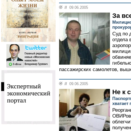
//
09.06.2005
За вс
Милицио
прокуро
Суд по 
отдела 
аэропор
милици
обвиняе
гибелью
пассажирских самолетов, выш
//
09.06.2005
Не к 
Паспорт
хватает
Реорган
ОВИРов,
облегчи
получен