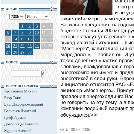
масшта
электро
АРХИВ
и не уд
какие-либо меры, замгендире
Васильев предложил народным
1
2
3
4
5
бюджете столицы 200 млрд руб.
6
7
8
9
10
11
12
которые спасут устаревшее э
13
14
15
16
17
18
19
выход из этой ситуации -- вы
20
21
22
23
24
25
26
"Мосэнерго", капитализация ко
27
28
29
30
млрд долл.», -- заявил он. И 
таких денег без участия прав
ПОИСК
словами, враждовавшая с гор
энергокомпания им же и предл
энергетикой в свои руки. Впроч
инициативе относится РАО «Е
ПЕРСОНЫ НОМЕРА
акционер «Мосэнерго». Прису
Артамонов Михаил
правления энергохолдинга Вас
Блэр Тони
не говорить на эту тему, а в 
Буш Джордж-младший
компании подобный вариант п
Васильев Дмитрий
>>
обсуждался.
Греф Герман
Доминик де Вильпен
//
09.06.2005
Кудрин Алексей