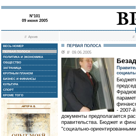
N°101
09 июня 2005
//
Архив
/
ПЕРВАЯ ПОЛОСА
ВЕСЬ НОМЕР
ПЕРВАЯ ПОЛОСА
//
09.06.2005
ПОЛИТИКА И ЭКОНОМИКА
Безад
ОБЩЕСТВО
Правите
ЗАГРАНИЦА
социаль
КРУПНЫМ ПЛАНОМ
Бюджетн
БИЗНЕС И ФИНАНСЫ
КУЛЬТУРА
предсе
СПОРТ
Фрадков
КРОМЕ ТОГО
парамет
финансо
- 2007-
документы предполагается рас
правительства. Бюджет и фина
"социально-ориентированными"