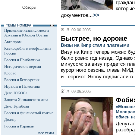
граждан
Обзоры
которые
>>
документов...
ТЕМЫ НОМЕРА
//
09.06.2005
Признание независимости
Абхазии и Южной Осетии
Быстрее, но дороже
Автопром
Визы на Кипр стали платными
Ксенофобия и неофашизм в
Визу на Кипр теперь можно бу
России
было ровно год назад. Однако
Россия и Прибалтика
минусом: за визу придется плат
Исторические версии
курортного сезона, главы МИД
Косово
и Георгиос Якову подписали в 
Россия и Белоруссия
Израиль и Палестина
//
09.06.2005
Дело ЮКОСа
Фоби
Защита Химкинского леса
Дело Бульбова
«Мосэне
Мосправ
Россия и финансовый кризис
обмен н
Доллар
Депутат
Россия и Израиль
разобра
все темы