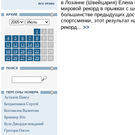
в Лозанне (Швейцария) Елена
все темы
мировой рекорд в прыжках с ше
большинстве предыдущих дос
АРХИВ
спортсменки, этот результат 
>>
рекорд...
1
2
3
4
5
6
7
8
9
10
11
12
13
14
15
16
17
18
19
20
21
22
23
24
25
26
27
28
29
30
31
ПОИСК
ПЕРСОНЫ НОМЕРА
Астахов Павел
Богданчиков Сергей
Богомазов Валентин
Бриннер Юл
Буш Джордж-младший
Грегори Олсен