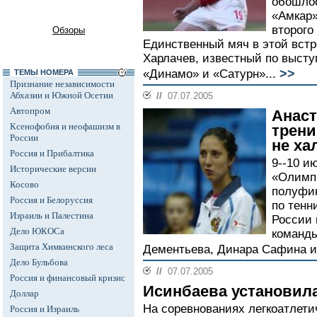
обошлос
«Амкар»
второго
Обзоры
Единственный мяч в этой встр
Харлачев, известный по высту
>>
«Динамо» и «Сатурн»...
ТЕМЫ НОМЕРА
Признание независимости
Абхазии и Южной Осетии
//
07.07.2005
Автопром
Анаст
Ксенофобия и неофашизм в
трени
России
не ха
Россия и Прибалтика
9--10 и
Исторические версии
«Олимп
Косово
полуфи
Россия и Белоруссия
по тенн
Израиль и Палестина
России 
Дело ЮКОСа
команды
Защита Химкинского леса
Дементьева, Динара Сафина и
Дело Бульбова
//
07.07.2005
Россия и финансовый кризис
Исинбаева установил
Доллар
На соревнованиях легкоатлети
Россия и Израиль