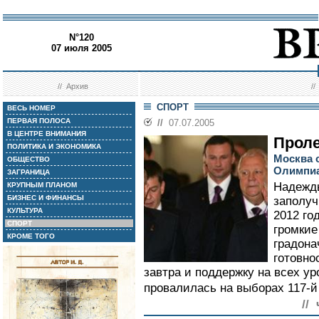
N°120
07 июля 2005
//
Архив
/
СПОРТ
ВЕСЬ НОМЕР
ПЕРВАЯ ПОЛОСА
//
07.07.2005
В ЦЕНТРЕ ВНИМАНИЯ
Проле
ПОЛИТИКА И ЭКОНОМИКА
Москва 
ОБЩЕСТВО
Олимпиа
ЗАГРАНИЦА
Надежды
КРУПНЫМ ПЛАНОМ
БИЗНЕС И ФИНАНСЫ
заполуч
КУЛЬТУРА
2012 го
СПОРТ
громкие
КРОМЕ ТОГО
градона
готовно
завтра и поддержку на всех ур
провалилась на выборах 117-й
//