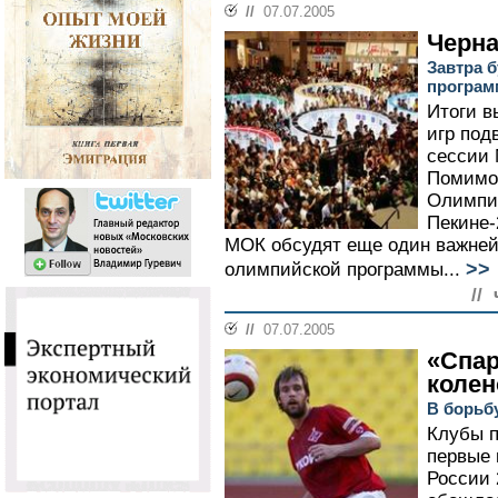
//
07.07.2005
Черна
Завтра 
програм
Итоги 
игр под
сессии 
Помимо 
Олимпий
Пекине-
МОК обсудят еще один важней
>>
олимпийской программы...
//
//
07.07.2005
«Спар
колен
В борьбу
Клубы п
первые 
России 