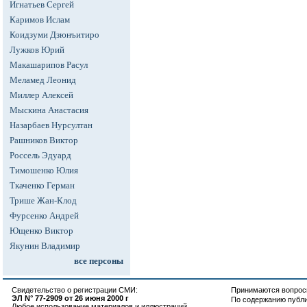
Игнатьев Сергей
Каримов Ислам
Коидзуми Дзюнъитиро
Лужков Юрий
Макашарипов Расул
Меламед Леонид
Миллер Алексей
Мыскина Анастасия
Назарбаев Нурсултан
Рашников Виктор
Россель Эдуард
Тимошенко Юлия
Ткаченко Герман
Трише Жан-Клод
Фурсенко Андрей
Ющенко Виктор
Якунин Владимир
все персоны
Свидетельство о регистрации СМИ:
Принимаются вопросы
ЭЛ N° 77-2909 от 26 июня 2000 г
По содержанию публ
Любое использование материалов и иллюстраций