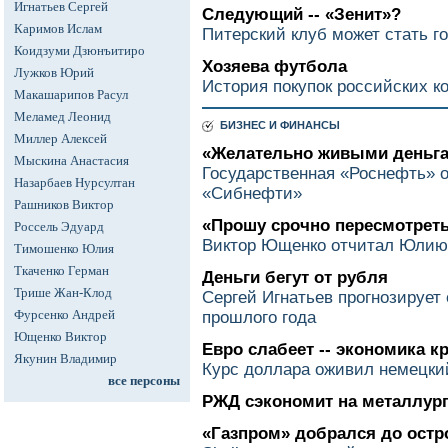
Игнатьев Сергей
Следующий -- «Зенит»?
Каримов Ислам
Питерский клуб может стать г
Коидзуми Дзюнъитиро
Хозяева футбола
Лужков Юрий
История покупок российских к
Макашарипов Расул
Меламед Леонид
БИЗНЕС И ФИНАНСЫ
Миллер Алексей
«Желательно живыми деньг
Мыскина Анастасия
Государственная «Роснефть» о
Назарбаев Нурсултан
«Сибнефти»
Рашников Виктор
«Прошу срочно пересмотрет
Россель Эдуард
Виктор Ющенко отчитал Юлию
Тимошенко Юлия
Ткаченко Герман
Деньги бегут от рубля
Трише Жан-Клод
Сергей Игнатьев прогнозирует 
Фурсенко Андрей
прошлого года
Ющенко Виктор
Евро слабеет -- экономика к
Якунин Владимир
Курс доллара оживил немецки
все персоны
РЖД сэкономит на металлур
«Газпром» добрался до остр