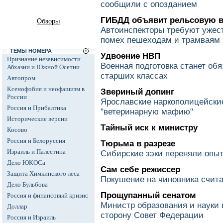
сообщили с опозданием
ГИБДД объявит рельсовую 
Обзоры
Автоинспекторы требуют ужест
помех пешеходам и трамваям
ТЕМЫ НОМЕРА
Удвоение НВП
Признание независимости
Военная подготовка станет об
Абхазии и Южной Осетии
старших классах
Автопром
Ксенофобия и неофашизм в
Звериный допинг
России
Ярославские наркополицейски
Россия и Прибалтика
"ветеринарную мафию"
Исторические версии
Тайный иск к министру
Косово
Россия и Белоруссия
Тюрьма в разрезе
Израиль и Палестина
Сибирские зэки переняли опы
Дело ЮКОСа
Сам себе режиссер
Защита Химкинского леса
Покушение на чиновника счит
Дело Бульбова
Прощупанный сенатом
Россия и финансовый кризис
Министр образования и науки 
Доллар
сторону Совет Федерации
Россия и Израиль