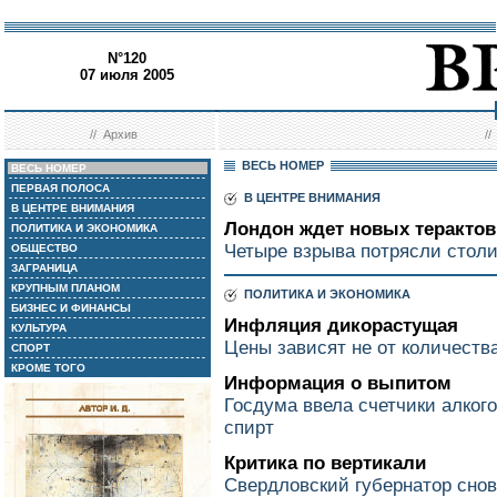
N°120
07 июля 2005
//
Архив
/
ВЕСЬ НОМЕР
ВЕСЬ НОМЕР
ПЕРВАЯ ПОЛОСА
В ЦЕНТРЕ ВНИМАНИЯ
В ЦЕНТРЕ ВНИМАНИЯ
Лондон ждет новых терактов
ПОЛИТИКА И ЭКОНОМИКА
Четыре взрыва потрясли стол
ОБЩЕСТВО
ЗАГРАНИЦА
КРУПНЫМ ПЛАНОМ
ПОЛИТИКА И ЭКОНОМИКА
БИЗНЕС И ФИНАНСЫ
Инфляция дикорастущая
КУЛЬТУРА
Цены зависят не от количеств
СПОРТ
КРОМЕ ТОГО
Информация о выпитом
Госдума ввела счетчики алкого
спирт
Критика по вертикали
Свердловский губернатор снов