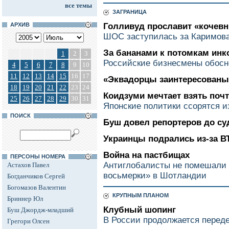
все темы
ЗАГРАНИЦА
АРХИВ
Голливуд прославит «кочевн
ШОС заступилась за Каримов
За бананами к потомкам инк
1
2
3
Российские бизнесмены обосн
4
5
6
7
8
9
10
11
12
13
14
15
16
17
«Эквадорцы заинтересованы
18
19
20
21
22
23
24
Коидзуми мечтает взять почт
25
26
27
28
29
30
31
Японские политики ссорятся и
ПОИСК
Буш довел репортеров до су
Украинцы подрались из-за В
Война на пастбищах
ПЕРСОНЫ НОМЕРА
Антиглобалисты не помешали 
Астахов Павел
восьмерки» в Шотландии
Богданчиков Сергей
Богомазов Валентин
КРУПНЫМ ПЛАНОМ
Бриннер Юл
Клубный шопинг
Буш Джордж-младший
В России продолжается перед
Грегори Олсен