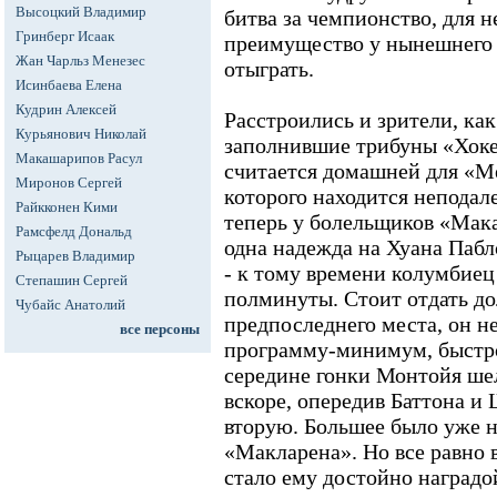
Высоцкий Владимир
битва за чемпионство, для н
Гринберг Исаак
преимущество у нынешнего «
Жан Чарльз Менезес
отыграть.
Исинбаева Елена
Кудрин Алексей
Расстроились и зрители, как
Курьянович Николай
заполнившие трибуны «Хоке
Макашарипов Расул
считается домашней для «М
Миронов Сергей
которого находится неподале
Райкконен Кими
теперь у болельщиков «Мак
Рамсфелд Дональд
одна надежда на Хуана Пабл
Рыцарев Владимир
- к тому времени колумбие
Степашин Сергей
полминуты. Стоит отдать до
Чубайс Анатолий
предпоследнего места, он н
все персоны
программу-минимум, быстро 
середине гонки Монтойя шел
вскоре, опередив Баттона и
вторую. Большее было уже н
«Макларена». Но все равно 
стало ему достойно наградо