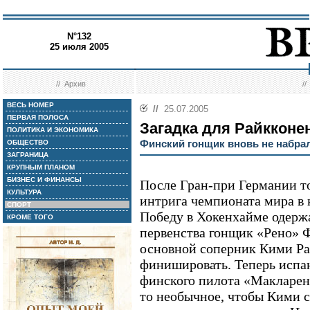
N°132
25 июля 2005
//
Архив
/
ВЕСЬ НОМЕР
//
25.07.2005
ПЕРВАЯ ПОЛОСА
Загадка для Райкконе
ПОЛИТИКА И ЭКОНОМИКА
Финский гонщик вновь не набра
ОБЩЕСТВО
ЗАГРАНИЦА
КРУПНЫМ ПЛАНОМ
БИЗНЕС И ФИНАНСЫ
После Гран-при Германии т
КУЛЬТУРА
интрига чемпионата мира в 
СПОРТ
Победу в Хокенхайме одерж
КРОМЕ ТОГО
первенства гонщик «Рено» Ф
основной соперник Кими Рай
финишировать. Теперь испан
финского пилота «Макларена
то необычное, чтобы Кими с