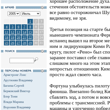
хорошее расположение духа.
стечения обстоятельств може
АРХИВ
все равно осторожничал Шум
видимому, не зря.
1
2
3
4
5
6
7
8
9
10
Третья позиция на старте б
11
12
13
14
15
16
17
нынешнего чемпионата Ферн
18
19
20
21
22
23
24
испанец вышел на второе ме
25
26
27
28
29
30
31
ним и лидирующим Кими Рай
кругу, пилот «Рено» был сп
ПОИСК
заранее поставил себе главн
слишком много на этом этапе
непростых отношениях Кими
ПЕРСОНЫ НОМЕРА
просто ждал своего часа.
Армстронг Лэнс
Арутюнян Владимир
Фортуна улыбнулась пилоту 
Багапш Сергей
финиша. Внезапно болид Ки
Берковский Виктор
сбавлять ход, а потом и вовс
Блэр Тони
Влади Марина
проблемы с трансмиссией. 
Воронин Владимир
машины и удрученно побрел к