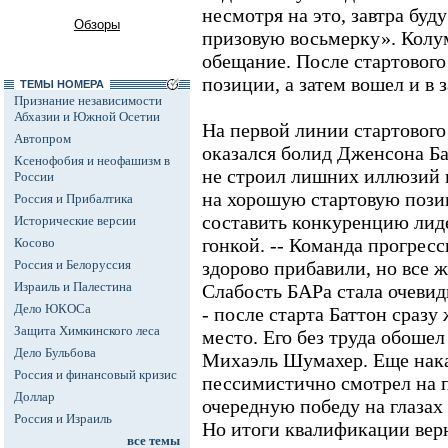
несмотря на это, завтра буд
Обзоры
призовую восьмерку». Колу
обещание. После стартового
позиции, а затем вошел и в 
ТЕМЫ НОМЕРА
Признание независимости
Абхазии и Южной Осетии
На первой линии стартового
Автопром
оказался болид Дженсона Ба
Ксенофобия и неофашизм в
не строил лишних иллюзий 
России
на хорошую стартовую позиц
Россия и Прибалтика
составить конкуренцию лиде
Исторические версии
гонкой. -- Команда прогресс
Косово
Россия и Белоруссия
здорово прибавили, но все ж
Израиль и Палестина
Слабость БАРа стала очевид
Дело ЮКОСа
- после старта Баттон сразу
Защита Химкинского леса
место. Его без труда обоше
Дело Бульбова
Михаэль Шумахер. Еще нак
Россия и финансовый кризис
пессимистично смотрел на 
Доллар
очередную победу на глазах
Россия и Израиль
Но итоги квалификации вер
все темы