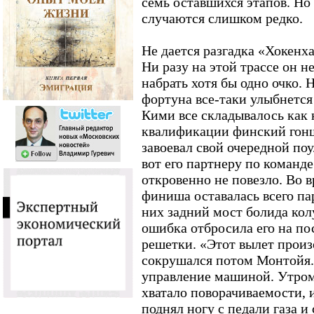
семь оставшихся этапов. Но
случаются слишком редко.
Не дается разгадка «Хокенх
Ни разу на этой трассе он н
набрать хотя бы одно очко. Н
фортуна все-таки улыбнется
Кими все складывалось как 
квалификации финский гонщ
завоевал свой очередной поу
вот его партнеру по команд
откровенно не повезло. Во в
финиша оставалась всего па
них задний мост болида кол
ошибка отбросила его на по
решетки. «Этот вылет произ
сокрушался потом Монтойя. 
управление машиной. Утром 
хватало поворачиваемости, 
поднял ногу с педали газа и