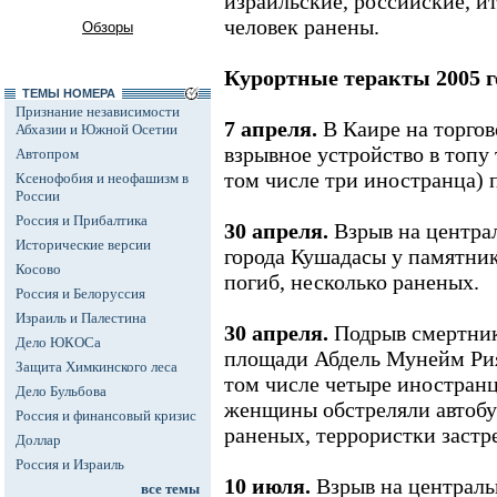
израильские, российские, и
человек ранены.
Обзоры
Курортные теракты 2005 г
ТЕМЫ НОМЕРА
Признание независимости
7 апреля.
В Каире на торгов
Абхазии и Южной Осетии
взрывное устройство в топу 
Автопром
том числе три иностранца) 
Ксенофобия и неофашизм в
России
Россия и Прибалтика
30 апреля.
Взрыв на центра
Исторические версии
города Кушадасы у памятник
Косово
погиб, несколько раненых.
Россия и Белоруссия
Израиль и Палестина
30 апреля.
Подрыв смертника
Дело ЮКОСа
площади Абдель Мунейм Рияд
Защита Химкинского леса
том числе четыре иностранца
Дело Бульбова
женщины обстреляли автобу
Россия и финансовый кризис
раненых, террористки застр
Доллар
Россия и Израиль
10 июля.
Взрыв на централь
все темы