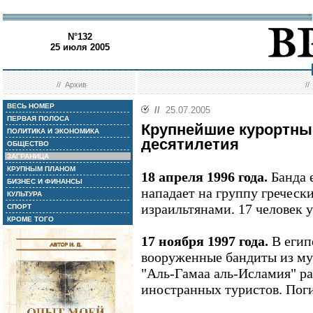
N°132
25 июля 2005
//
Архив
/
ВЕСЬ НОМЕР
//
25.07.2005
ПЕРВАЯ ПОЛОСА
Крупнейшие курортны
ПОЛИТИКА И ЭКОНОМИКА
десятилетия
ОБЩЕСТВО
ЗАГРАНИЦА
КРУПНЫМ ПЛАНОМ
18 апреля 1996 года.
Банда 
БИЗНЕС И ФИНАНСЫ
нападает на группу гречески
КУЛЬТУРА
израильтянами. 17 человек 
СПОРТ
КРОМЕ ТОГО
17 ноября 1997 года.
В егип
вооруженные бандиты из му
"Аль-Гамаа аль-Исламия" р
иностранных туристов. Поги