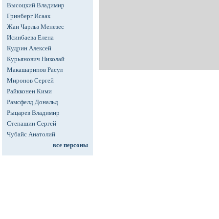
Высоцкий Владимир
Гринберг Исаак
Жан Чарльз Менезес
Исинбаева Елена
Кудрин Алексей
Курьянович Николай
Макашарипов Расул
Миронов Сергей
Райкконен Кими
Рамсфелд Дональд
Рыцарев Владимир
Степашин Сергей
Чубайс Анатолий
все персоны