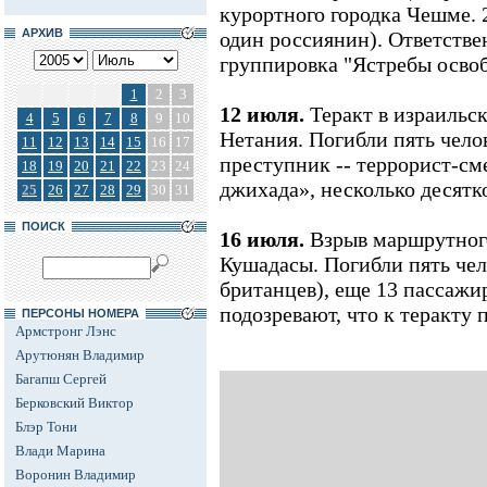
курортного городка Чешме. 2
АРХИВ
один россиянин). Ответствен
группировка "Ястребы осво
1
2
3
12 июля.
Теракт в израильс
4
5
6
7
8
9
10
Нетания. Погибли пять челов
11
12
13
14
15
16
17
преступник -- террорист-см
18
19
20
21
22
23
24
джихада», несколько десятк
25
26
27
28
29
30
31
ПОИСК
16 июля.
Взрыв маршрутного
Кушадасы. Погибли пять чел
британцев), еще 13 пассажи
подозревают, что к теракту
ПЕРСОНЫ НОМЕРА
Армстронг Лэнс
Арутюнян Владимир
Багапш Сергей
Берковский Виктор
Блэр Тони
Влади Марина
Воронин Владимир