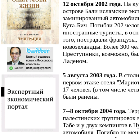
12 октября 2002 года
. На к
острове Бали исламские эк
заминированный автомобиль 
Кута-Бич. Погибли 202 чело
иностранные туристы, в ос
того, пострадали французы,
новозеландцы. Более 300 че
Преступники, возможно, бы
Ладеном.
5 августа 2003 года.
В столи
первом этаже отеля "Мариот
17 человек (в том числе чет
были ранены.
7--8 октября 2004 года.
Терр
палестинских группировок в
Табе и у двух кемпингов в Н
автомобиля. Погибло не мене