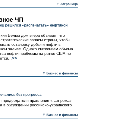
//
Заграница
вное ЧП
ш решился «распечатать» нефтяной
кий Белый дом вчера объявил, что
 стратегические запасы страны, чтобы
овать остановку добычи нефти в
ком заливе. Однако снижением объема
тва нефти проблемы на рынке США не
>>
ются...
//
Бизнес и финансы
ечались без прогресса
я председателя правления «Газпрома»
а в обсуждении российско-украинского
//
Бизнес и финансы