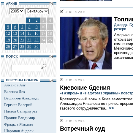
АРХИВ
//
01.09.2005
Топли
1
2
3
4
Джордж Бу
5
6
7
8
9
10
11
резерв
12
13
14
15
16
17
18
Американс
открывает
19
20
21
22
23
24
25
компенсир
26
27
28
29
30
Мексиканс
производс
ПОИСК
заканчива
ПЕРСОНЫ НОМЕРА
//
01.09.2005
Алханов Алу
Киевские бдения
Валенса Лех
«Газпром» и «Нафтогаз Украины» повстр
Вешняков Александр
Краткосрочный вояж в Киев заместител
Александра Рязанова не принес прорыв
Гергиев Валерий
>>
газового сотрудничества...
Ниязов Сапармурат
Пронин Владимир
//
01.09.2005
Фрадков Михаил
Встречный суд
Шаронов Андрей