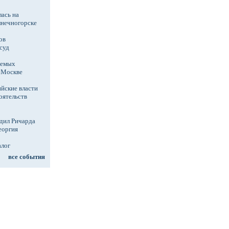
ась на
лнечногорске
ов
суд
аемых
в Москве
йские власти
оятельств
дил Ричарда
еоргия
алог
все события