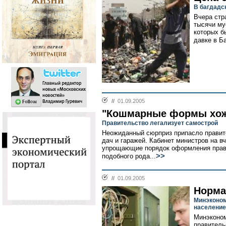
В багдадс
Вчера стр
тысячи му
которых б
давке в Ба
//
01.09.2005
"Кошмарные формы хож
Правительство легализует самострой
Неожиданный сюрприз припасло правит
дач и гаражей. Кабинет министров на в
упрощающие порядок оформления прав
>>
подобного рода...
//
01.09.2005
Норма
Минэконом
население
Минэконом
правитель