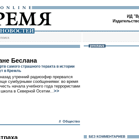
ИД "В
Издательств
/
поиск
ане Беслана
ртв самого страшного теракта в истории
ут в Кремль
 назад утренний радиоэфир прервался
еще сумбурными сообщениями: во время
 честь начала учебного года террористами
>>
 школа в Северной Осетии...
//
Общество
страха
БЕЗ КОМMЕНТАРИЕВ