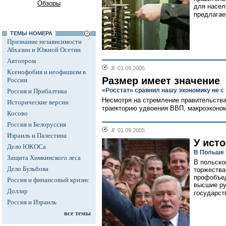
Обзоры
для насел
предлагает
ТЕМЫ НОМЕРА
Признание независимости
Абхазии и Южной Осетии
Автопром
//
01.09.2005
Ксенофобия и неофашизм в
Размер имеет значение
России
«Росстат» сравнил нашу экономику не с
Россия и Прибалтика
Несмотря на стремление правительства
Исторические версии
траекторию удвоения ВВП, макроэконом
Косово
Россия и Белоруссия
//
01.09.2005
Израиль и Палестина
У ист
Дело ЮКОСа
В Польше 
Защита Химкинского леса
В польско
Дело Бульбова
торжества
профобъед
Россия и финансовый кризис
высшие ру
Доллар
государств
Россия и Израиль
все темы