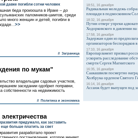
кой давке погибли сотни человек
18:51, 16 декабря
Радикальная молодежь собрал
ашная беда произошла в Ираке -- до
площади в подмосковном Со
сульманских паломников-шиитов, среди
ыло много женщин и детей, погибли в
18:32, 16 декабря
Путин отверг упреки адвокат
>>
гдаде...
Ходорковского в давлении на 
17:58, 16 декабря
Задержан один из предполаг
организаторов беспорядков 
17:10, 16 декабря
Европарламент призвал росси
//
Заграница
ускорить расследование обст
смерти Сергея Магнитского
дения по мукам"
16:35, 16 декабря
Саакашвили посмертно награ
Холбрука орденом Святого Г
ельство владельцам садовых участков,
16:14, 16 декабря
черашнем заседании одобрил поправки,
Ассанж будет выпущен под з
а собственности на недвижимость
//
Политика и экономика
 электричества
развития придумало, как заставить
 еще больше платить за свет
развития разработало проект
ственного постановления, которое меняет