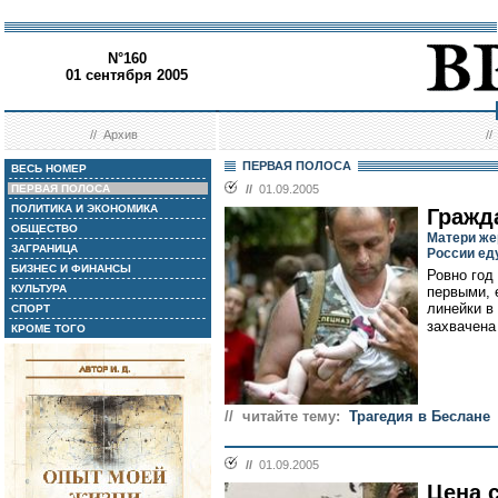
N°160
01 сентября 2005
//
Архив
/
ПЕРВАЯ ПОЛОСА
ВЕСЬ НОМЕР
ПЕРВАЯ ПОЛОСА
//
01.09.2005
ПОЛИТИКА И ЭКОНОМИКА
Гражд
ОБЩЕСТВО
Матери же
ЗАГРАНИЦА
России ед
БИЗНЕС И ФИНАНСЫ
Ровно год
КУЛЬТУРА
первыми, 
линейки в
СПОРТ
захвачена
КРОМЕ ТОГО
// читайте тему:
Трагедия в Беслане
//
01.09.2005
Цена 