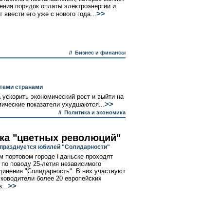
ения порядок оплаты электроэнергии и
>>
 ввести его уже с нового года...
//
Бизнес и финансы
 теми странами
 ускорить экономический рост и выйти на
>>
ические показатели ухудшаются...
//
Политика и экономика
ока "цветных революций"
празднуется юбилей "Солидарности"
м портовом городе Гданьске проходят
 по поводу 25-летия независимого
инения "Солидарность". В них участвуют
ководители более 20 европейских
>>
...