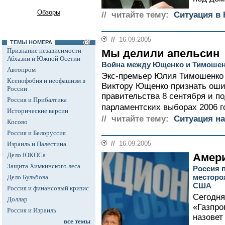
Обзоры
// читайте тему:
Cитуация в 
//
16.09.2005
ТЕМЫ НОМЕРА
Признание независимости
Мы делили апельсин
Абхазии и Южной Осетии
Война между Ющенко и Тимошен
Автопром
Экс-премьер Юлия Тимошенко
Ксенофобия и неофашизм в
Виктору Ющенко признать оши
России
правительства 8 сентября и по
Россия и Прибалтика
парламентских выборах 2006 го
Исторические версии
// читайте тему:
Ситуация на
Косово
Россия и Белоруссия
//
16.09.2005
Израиль и Палестина
Дело ЮКОСа
Амери
Защита Химкинского леса
Россия 
месторо
Дело Бульбова
США
Россия и финансовый кризис
Сегодня
Доллар
«Газпро
Россия и Израиль
назовет
все темы