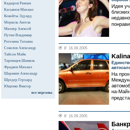
Кадыров Рамзан
Идея уч
Касьянов Михаил
близких
Кокойты Эдуард
недавно
Меркель Ангела
понрави
Миллер Алексей
Путин Владимир
Рогозина Татьяна
Соколов Александр
//
16.09.2005
Тайсон Майк
Kalin
Тарпищев Шамиль
Единств
Фрадков Михаил
автосал
Шаравин Александр
На прох
Междуна
Шредер Герхард
автомоб
Ющенко Виктор
на-Майн
все персоны
предста
//
16.09.2005
Банкр