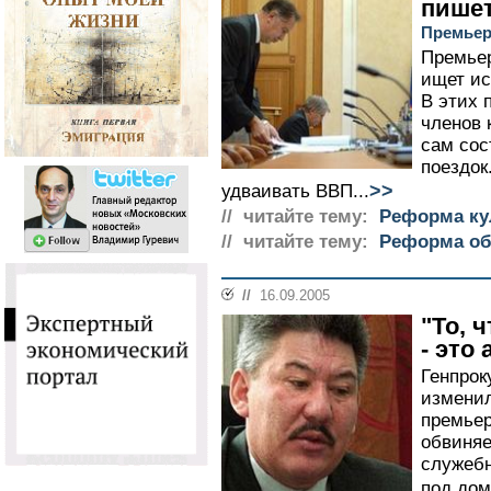
пише
Премьер
Премьер
ищет ис
В этих 
членов 
сам сос
поездок.
>>
удваивать ВВП...
// читайте тему:
Реформа ку
// читайте тему:
Реформа об
//
16.09.2005
"То, 
- это
Генпрок
изменил
премьер
обвиняе
служебн
под дом