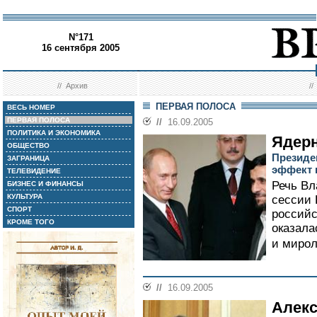
N°171
16 сентября 2005
//
Архив
/
ПЕРВАЯ ПОЛОСА
ВЕСЬ НОМЕР
ПЕРВАЯ ПОЛОСА
//
16.09.2005
ПОЛИТИКА И ЭКОНОМИКА
Ядер
ОБЩЕСТВО
Президе
ЗАГРАНИЦА
эффект 
ТЕЛЕВИДЕНИЕ
Речь В
БИЗНЕС И ФИНАНСЫ
КУЛЬТУРА
сессии 
СПОРТ
российс
КРОМЕ ТОГО
оказала
и мирол
//
16.09.2005
Алекс