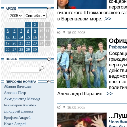
концерн
перегов
АРХИВ
гигантского Штокмановского г
>>
в Баренцевом море...
1
2
3
4
5
6
7
8
9
10
11
//
16.09.2005
12
13
14
15
16
17
18
Офице
19
20
21
22
23
24
25
Реформу
26
27
28
29
30
Сокращ
граждан
ПОИСК
неразум
действи
ведомст
пресс-к
ПЕРСОНЫ НОМЕРА
Абанин Вячеслав
политич
Аксенов Петр
>>
Александр Шаравин...
Ахмадинежад Махмуд
Бекназаров Азимбек
//
16.09.2005
Дондурей Даниил
...Пу
Ерофеев Андрей
Челябин
Исаев Андрей
борьбы 