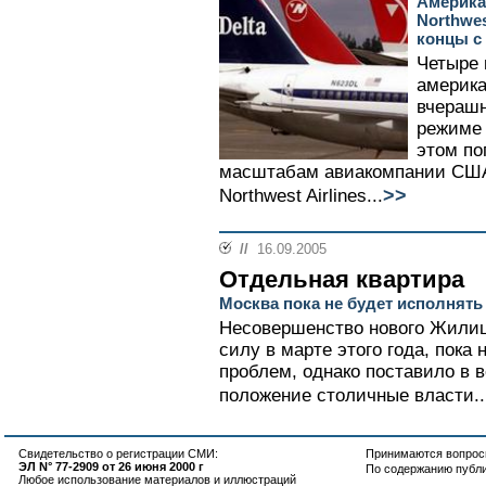
Американ
Northwes
концы с
Четыре 
америка
вчерашн
режиме 
этом по
масштабам авиакомпании США --
>>
Northwest Airlines...
//
16.09.2005
Отдельная квартира
Москва пока не будет исполня
Несовершенство нового Жилищ
силу в марте этого года, пока
проблем, однако поставило в
положение столичные власти..
Свидетельство о регистрации СМИ:
Принимаются вопросы
ЭЛ N° 77-2909 от 26 июня 2000 г
По содержанию публ
Любое использование материалов и иллюстраций