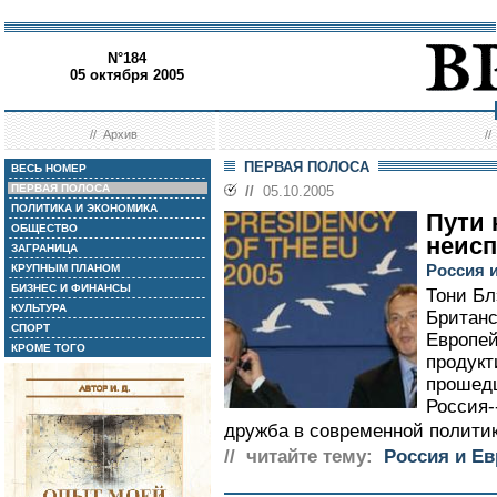
N°184
05 октября 2005
//
Архив
/
ПЕРВАЯ ПОЛОСА
ВЕСЬ НОМЕР
ПЕРВАЯ ПОЛОСА
//
05.10.2005
ПОЛИТИКА И ЭКОНОМИКА
Пути
ОБЩЕСТВО
неис
ЗАГРАНИЦА
Россия 
КРУПНЫМ ПЛАНОМ
БИЗНЕС И ФИНАНСЫ
Тони Бл
КУЛЬТУРА
Британс
СПОРТ
Европей
КРОМЕ ТОГО
продукт
прошедш
Россия-
дружба в современной политик
// читайте тему:
Россия и Е