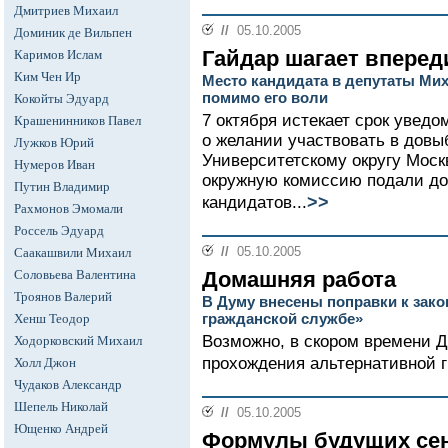
Дмитриев Михаил
//
05.10.2005
Доминик де Вильпен
Гайдар шагает вперед
Каримов Ислам
Ким Чен Ир
Место кандидата в депутаты Мих
помимо его воли
Кокойты Эдуард
7 октября истекает срок увед
Крашенинников Павел
о желании участвовать в довы
Лужков Юрий
Университетскому округу Моск
Нумеров Иван
окружную комиссию подали до
Путин Владимир
>>
кандидатов...
Рахмонов Эмомали
Россель Эдуард
//
05.10.2005
Саакашвили Михаил
Соловьева Валентина
Домашняя работа
Троянов Валерий
В Думу внесены поправки к зако
гражданской службе»
Хенш Теодор
Возможно, в скором времени 
Ходорковский Михаил
прохождения альтернативной г
Холл Джон
Чудаков Александр
Шепель Николай
//
05.10.2005
Ющенко Андрей
Формулы будущих се