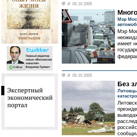
//
05.10.2005
Мног
Мэр Мос
автомоб
Мэр Мо
неожида
имеет н
государ
федерал
//
05.10.2005
Без з
Литовцы
катастр
Литовск
президе
вывода
рассле
российс
сообщил