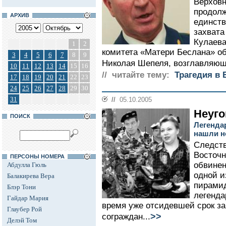
Верховн
продолж
АРХИВ
единств
захвата
Кулаева
1
2
комитета «Матери Беслана» об
3
4
5
6
7
8
9
Николая Шепеля, возглавляюще
10
11
12
13
14
15
16
// читайте тему:
Трагедия в 
17
18
19
20
21
22
23
24
25
26
27
28
29
30
31
//
05.10.2005
Неуго
ПОИСК
Легенда
нашли н
Следств
Восточн
ПЕРСОНЫ НОМЕРА
обвинен
Абдулла Гюль
одной и
Балакирева Вера
пирамид
Блэр Тони
легенда
Гайдар Мария
время уже отсидевшей срок з
Глаубер Рой
>>
сограждан...
Делэй Том