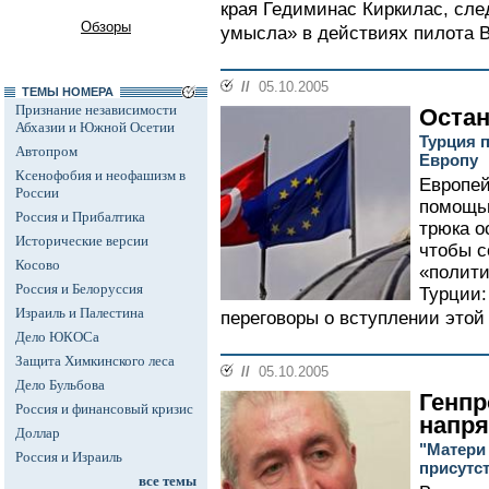
края Гедиминас Киркилас, сле
Обзоры
умысла» в действиях пилота В
//
05.10.2005
ТЕМЫ НОМЕРА
Признание независимости
Остан
Абхазии и Южной Осетии
Турция 
Автопром
Европу
Ксенофобия и неофашизм в
Европей
России
помощь
Россия и Прибалтика
трюка о
Исторические версии
чтобы с
Косово
«полити
Россия и Белоруссия
Турции:
Израиль и Палестина
переговоры о вступлении этой 
Дело ЮКОСа
Защита Химкинского леса
//
05.10.2005
Дело Бульбова
Генпр
Россия и финансовый кризис
напря
Доллар
"Матери
Россия и Израиль
присутс
все темы