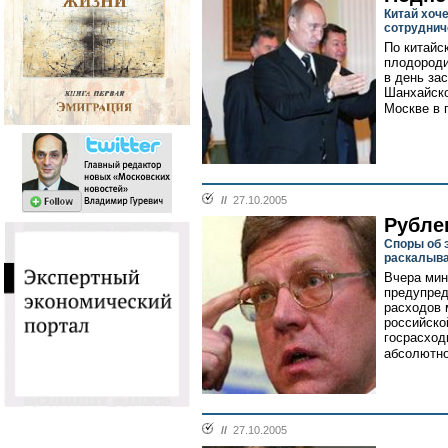
Китай хоч
сотруднич
По китайск
плодороди
в день за
Шанхайско
Москве в п
//
27.10.2005
Рубле
Споры об 
раскалыва
Вчера мин
предупред
расходов 
российско
госрасход
абсолютно
//
27.10.2005