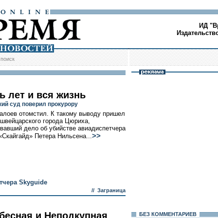
ИД "В
Издательств
/
поиск
ь лет и вся жизнь
ий суд поверил прокурору
алоев отомстил. К такому выводу пришел
 швейцарского города Цюриха,
вавший дело об убийстве авиадиспетчера
>>
«Скайгайд» Петера Нильсена...
тчера Skyguide
//
Заграница
бесная и Неподкупная
БЕЗ КОМMЕНТАРИЕВ