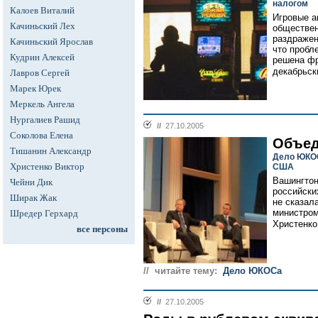
налогом
Калоев Виталий
Игровые а
Качиньский Лех
обществен
раздражен
Качиньский Ярослав
что пробл
Кудрин Алексей
решена фр
декабрьск
Лавров Сергей
Марек Юрек
Меркель Ангела
Нургалиев Рашид
//
27.10.2005
Соколова Елена
Объед
Тишанин Александр
Дело ЮКОС
Христенко Виктор
США
Вашингтон
Чейни Дик
российски
Ширак Жак
не сказал
министром
Шредер Герхард
Христенко.
все персоны
// читайте тему:
Дело ЮКОСа
//
27.10.2005