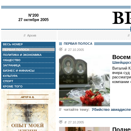
N°200
27 октября 2005
//
Архив
/
ПЕРВАЯ ПОЛОСА
ВЕСЬ НОМЕР
ПЕРВАЯ ПОЛОСА
//
27.10.2005
ПОЛИТИКА И ЭКОНОМИКА
Восем
ОБЩЕСТВО
Швейцарск
ЗАГРАНИЦА
Виталий К
БИЗНЕС И ФИНАНСЫ
вчера суд
КУЛЬТУРА
рассматри
СПОРТ
компании 
КРОМЕ ТОГО
// читайте тему:
Убийство авиадиспе
//
27.10.2005
Подне