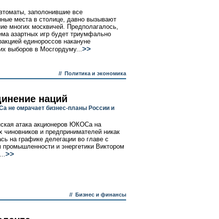
втоматы, заполонившие все
ные места в столице, давно вызывают
ие многих москвичей. Предполагалось,
ема азартных игр будет триумфально
акцией единороссов накануне
>>
их выборов в Мосгордуму...
//
Политика и экономика
инение наций
а не омрачает бизнес-планы России и
ская атака акционеров ЮКОСа на
х чиновников и предпринимателей никак
ась на графике делегации во главе с
 промышленности и энергетики Виктором
>>
..
//
Бизнес и финансы