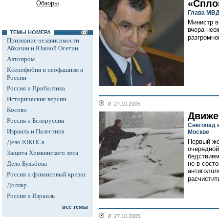
«Спло
Обзоры
Глава МВД
Министр в
вчера нео
ТЕМЫ НОМЕРА
разгромной
Признание независимости
Абхазии и Южной Осетии
Автопром
Ксенофобия и неофашизм в
России
Россия и Прибалтика
Исторические версии
//
27.10.2005
Косово
Движе
Россия и Белоруссия
Снегопад 
Израиль и Палестина
Москве
Первый же
Дело ЮКОСа
очередной
Защита Химкинского леса
бедствием
Дело Бульбова
не в сост
антиголол
Россия и финансовый кризис
расчистить
Доллар
Россия и Израиль
все темы
//
27.10.2005