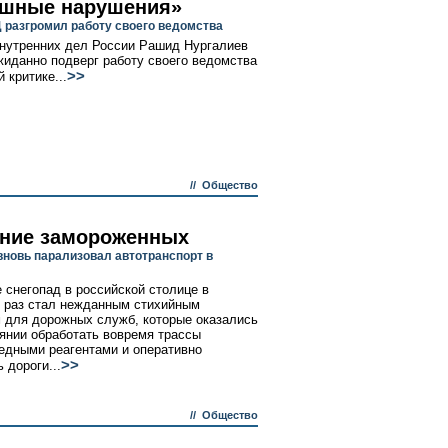
шные нарушения»
 разгромил работу своего ведомства
нутренних дел России Рашид Нургалиев
жиданно подверг работу своего ведомства
>>
 критике...
//
Общество
ние замороженных
вновь парализовал автотранспорт в
 снегопад в российской столице в
 раз стал нежданным стихийным
 для дорожных служб, которые оказались
оянии обработать вовремя трассы
едными реагентами и оперативно
>>
 дороги...
//
Общество