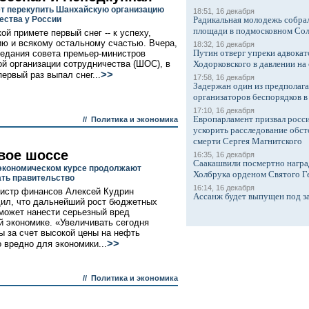
ет перекупить Шанхайскую организацию
18:51, 16 декабря
ества у России
Радикальная молодежь собрал
площади в подмосковном Со
ой примете первый снег -- к успеху,
ю и всякому остальному счастью. Вчера,
18:32, 16 декабря
Путин отверг упреки адвокат
седания совета премьер-министров
й организации сотрудничества (ШОС), в
Ходорковского в давлении на 
>>
ервый раз выпал снег...
17:58, 16 декабря
Задержан один из предполаг
организаторов беспорядков 
17:10, 16 декабря
Европарламент призвал росси
//
Политика и экономика
ускорить расследование обст
смерти Сергея Магнитского
вое шоссе
16:35, 16 декабря
Саакашвили посмертно награ
экономическом курсе продолжают
Холбрука орденом Святого Г
ть правительство
16:14, 16 декабря
истр финансов Алексей Кудрин
Ассанж будет выпущен под з
ил, что дальнейший рост бюджетных
может нанести серьезный вред
й экономике. «Увеличивать сегодня
ы за счет высокой цены на нефть
>>
 вредно для экономики...
//
Политика и экономика