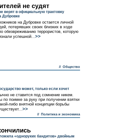
ителей не судят
не верят в официальную трактовку
а Дубровке
ложников на Дубровке остается личной
ей, потерявших своих близких в ходе
по обезвреживанию террористов, которую
>>
изнали успешной...
//
Общество
осударство может, только если хочет
ычно не ставится под сомнение никем.
 по поимке за руку при получении взятки
какой-либо внятной концепции борьбы
>>
уществует...
//
Политика и экономика
кончились
ложила «одноруких бандитов» двойным