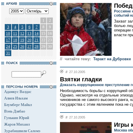
АРХИВ
Побед
Россияне 
событий н
1
2
Захват за
болью люд
3
4
5
6
7
8
9
операции 
10
11
12
13
14
15
16
власти пр
17
18
19
20
21
22
23
24
25
26
27
28
29
30
31
// читайте тему:
Теракт на Дубровке
ПОИСК
//
27.10.2005
Взятки гладки
Доказать коррупционное преступление г
ПЕРСОНЫ НОМЕРА
Необходимость борьбы с коррупцией об
Адамкус Валдас
Однако, несмотря на отдельные эпизоды
Алиев Ильхам
чиновников не самого высокого ранга, 
государства с этим явлением пока не с
Блумберг Майкл
Вэнь Дзябао
Гунькин Юрий
//
27.10.2005
Игры 
Жаров Михаил
Москва об
Зурабишвили Саломэ