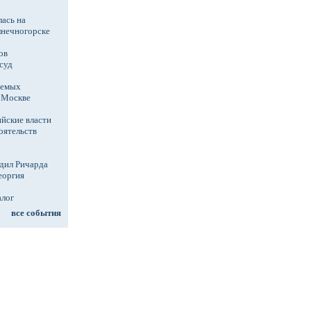
ась на
лнечногорске
ов
суд
аемых
в Москве
йские власти
оятельств
дил Ричарда
еоргия
алог
все события