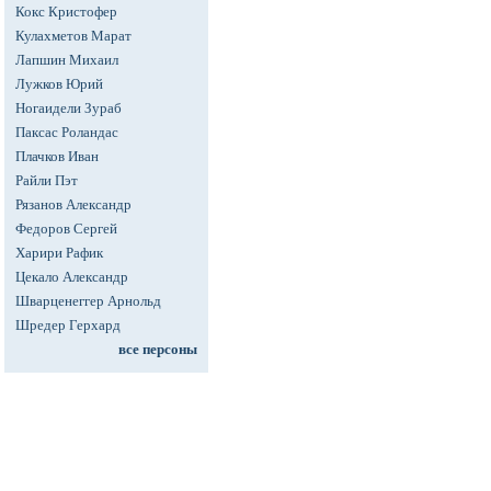
Кокс Кристофер
Кулахметов Марат
Лапшин Михаил
Лужков Юрий
Ногаидели Зураб
Паксас Роландас
Плачков Иван
Райли Пэт
Рязанов Александр
Федоров Сергей
Харири Рафик
Цекало Александр
Шварценеггер Арнольд
Шредер Герхард
все персоны