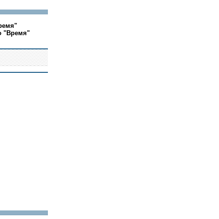
ремя"
о "Время"