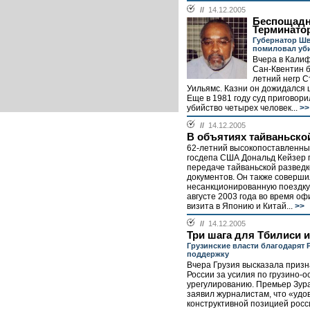
//
14.12.2005
Беспощад
Терминато
Губернатор Шв
помиловал уб
Вчера в Кали
Сан-Квентин б
летний негр С
Уильямс. Казни он дожидался 
Еще в 1981 году суд приговорил
убийство четырех человек...
>>
//
14.12.2005
В объятиях тайваньско
62-летний высокопоставленны
госдепа США Дональд Кейзер 
передаче тайваньской разведк
документов. Он также соверши
несанкционированную поездку 
августе 2003 года во время о
визита в Японию и Китай...
>>
//
14.12.2005
Три шага для Тбилиси 
Грузинские власти благодарят 
поддержку
Вчера Грузия высказала приз
России за усилия по грузино-о
урегулированию. Премьер Зур
заявил журналистам, что «удо
конструктивной позицией росс