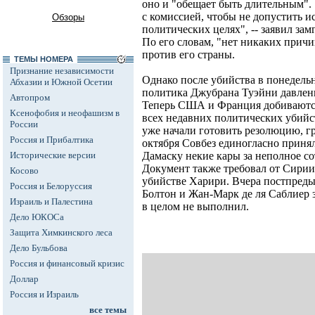
оно и "обещает быть длительным".
с комиссией, чтобы не допустить и
Обзоры
политических целях", -- заявил з
По его словам, "нет никаких прич
против его страны.
ТЕМЫ НОМЕРА
Признание независимости
Однако после убийства в понедель
Абхазии и Южной Осетии
политика Джубрана Туэйни давлени
Автопром
Теперь США и Франция добиваютс
Ксенофобия и неофашизм в
всех недавних политических убийс
России
уже начали готовить резолюцию, 
Россия и Прибалтика
октября Совбез единогласно прин
Исторические версии
Дамаску некие кары за неполное с
Документ также требовал от Сирии 
Косово
убийстве Харири. Вчера постпр
Россия и Белоруссия
Болтон и Жан-Марк де ля Саблиер 
Израиль и Палестина
в целом не выполнил.
Дело ЮКОСа
Защита Химкинского леса
Дело Бульбова
Россия и финансовый кризис
Доллар
Россия и Израиль
все темы