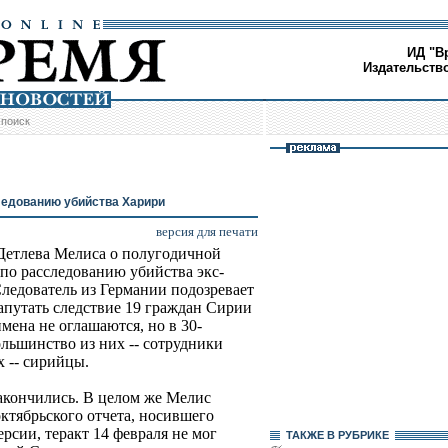
ИД "В
Издательств
/
поиск
ледованию убийства Харири
версия для печати
Детлева Мелиса о полугодичной
 по расследованию убийства экс-
ледователь из Германии подозревает
апутать следствие 19 граждан Сирии
имена не оглашаются, но в 30-
ольшинство из них -- сотрудники
 -- сирийцы.
акончились. В целом же Мелис
ктябрьского отчета, носившего
рсии, теракт 14 февраля не мог
ТАКЖЕ В РУБРИКЕ