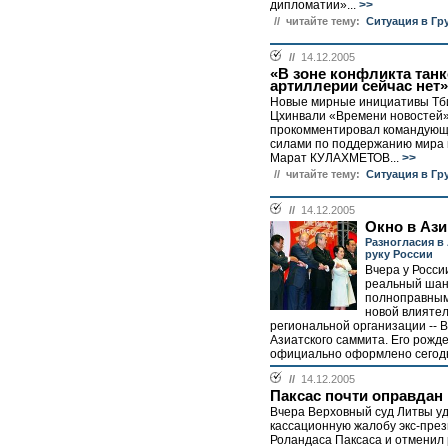
дипломатии»...
>>
// читайте тему:
Ситуация в Гр
//
14.12.2005
«В зоне конфликта танк
артиллерии сейчас нет»
Новые мирные инициативы Тб
Цхинвали «Времени новостей
прокомментировал командую
силами по поддержанию мира 
Марат КУЛАХМЕТОВ...
>>
// читайте тему:
Ситуация в Гр
//
14.12.2005
Окно в Аз
Разногласия в
руку России
Вчера у Росси
реальный шан
полноправным
новой влияте
региональной организации -- 
Азиатского саммита. Его рожд
официально оформлено сегодн
//
14.12.2005
Паксас почти оправдан
Вчера Верховный суд Литвы у
кассационную жалобу экс-пре
Роландаса Паксаса и отменил