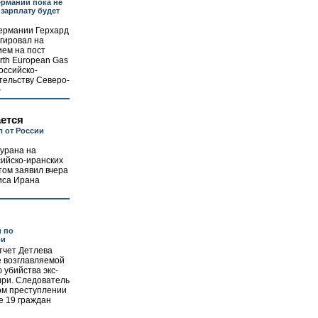
ермании пока не
ю зарплату будет
Германии Герхард
гировал на
ием на пост
rth European Gas
оссийско-
тельству Северо-
>
ется
л от России
 урана на
сийско-иранских
том заявил вчера
иса Ирана
и по
ри
тчет Детлева
е возглавляемой
 убийства экс-
ри. Следователь
ом преступлении
е 19 граждан