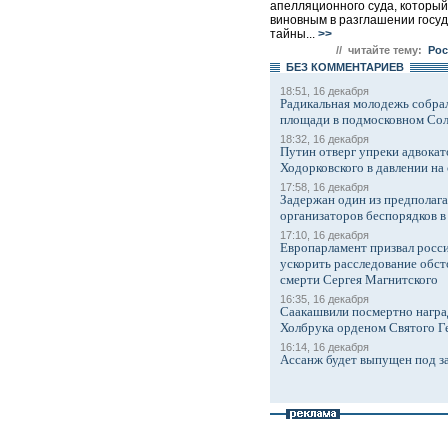
апелляционного суда, который
виновным в разглашении госу
тайны...
>>
// читайте тему:
Рос
БЕЗ КОМMЕНТАРИЕВ
18:51, 16 декабря
Радикальная молодежь собрал
площади в подмосковном Со
18:32, 16 декабря
Путин отверг упреки адвокат
Ходорковского в давлении на 
17:58, 16 декабря
Задержан один из предполаг
организаторов беспорядков 
17:10, 16 декабря
Европарламент призвал росси
ускорить расследование обст
смерти Сергея Магнитского
16:35, 16 декабря
Саакашвили посмертно награ
Холбрука орденом Святого Г
16:14, 16 декабря
Ассанж будет выпущен под з