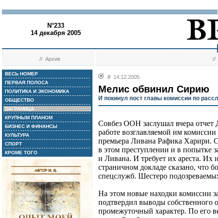
N°233
14 декабря 2005
//
Архив
/
ВЕСЬ НОМЕР
//
14.12.2005
ПЕРВАЯ ПОЛОСА
Мелис обвинил Сирию
ПОЛИТИКА И ЭКОНОМИКА
И покинул пост главы комиссии по расс
ОБЩЕСТВО
ЗАГРАНИЦА
КРУПНЫМ ПЛАНОМ
Совбез ООН заслушал вчера отчет 
БИЗНЕС И ФИНАНСЫ
работе возглавляемой им комиссии
КУЛЬТУРА
премьера Ливана Рафика Харири. С
СПОРТ
в этом преступлении и в попытке з
КРОМЕ ТОГО
и Ливана. И требует их ареста. Их 
страничном докладе сказано, что б
спецслужб. Шестеро подозреваемых
На этом новые находки комиссии з
подтвердил выводы собственного о
промежуточный характер. По его ве