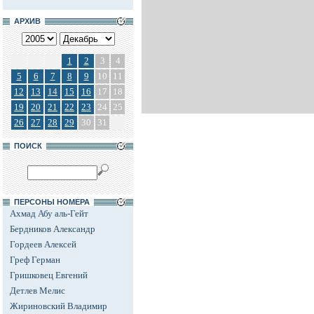
АРХИВ
1
2
3
4
5
6
7
8
9
10
11
12
13
14
15
16
17
18
19
20
21
22
23
24
25
26
27
28
29
30
31
ПОИСК
ПЕРСОНЫ НОМЕРА
Ахмад Абу аль-Гейт
Бердников Александр
Гордеев Алексей
Греф Герман
Гришковец Евгений
Детлев Мелис
Жириновский Владимир