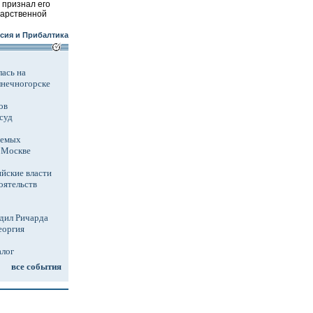
 признал его
дарственной
сия и Прибалтика
ась на
лнечногорске
ов
суд
аемых
в Москве
йские власти
оятельств
дил Ричарда
еоргия
алог
все события