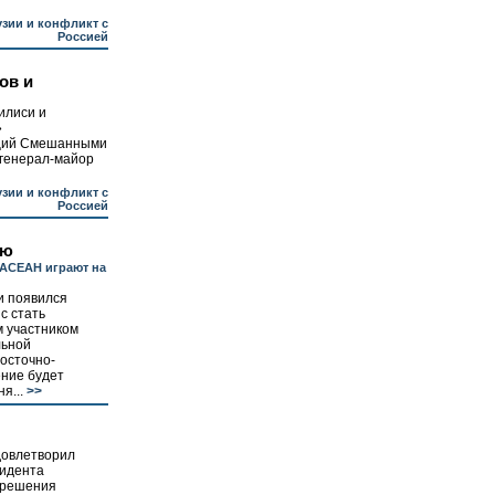
узии и конфликт с
Россией
ов и
илиси и
»
щий Смешанными
генерал-майор
узии и конфликт с
Россией
ию
 АСЕАН играют на
и появился
с стать
 участником
льной
Восточно-
ение будет
я...
>>
довлетворил
зидента
 решения