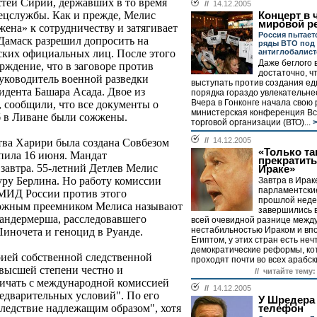
стей Сирии, державших в то время
//
14.12.2005
ецслужбы. Как и прежде, Мелис
Концерт в 
мировой р
жена» к сотрудничеству и затягивает
Россия пытает
 Дамаск разрешил допросить на
ряды ВТО под
антиглобалис
ских официальных лиц. После этого
Даже беглого 
рждение, что в заговоре против
достаточно, ч
уководитель военной разведки
выступать против создания ед
дента Башара Асада. Двое из
порядка гораздо увлекательнее
Вчера в Гонконге начала свою
, сообщили, что все документы о
министерская конференция В
б в Ливане были сожжены.
торговой организации (ВТО)...
>
//
14.12.2005
тва Харири была создана Совбезом
«Только та
упила 16 июня. Мандат
прекратит
завтра. 55-летний Детлев Мелис
Ираке»
уру Берлина. Но работу комиссии
Завтра в Ирак
парламентски
 МИД России против этого
прошлой неде
можным преемником Мелиса называют
завершились в
андермерша, расследовавшего
всей очевидной разнице межд
нестабильностью Ираком и вп
Пиночета и геноцид в Руанде.
Египтом, у этих стран есть неч
демократические реформы, к
ией собственной следственной
проходят почти во всех арабски
 высшей степени честно и
// читайте тему:
ничать с международной комиссией
//
14.12.2005
редварительных условий". По его
У Шредера
следствие надлежащим образом", хотя
телефон