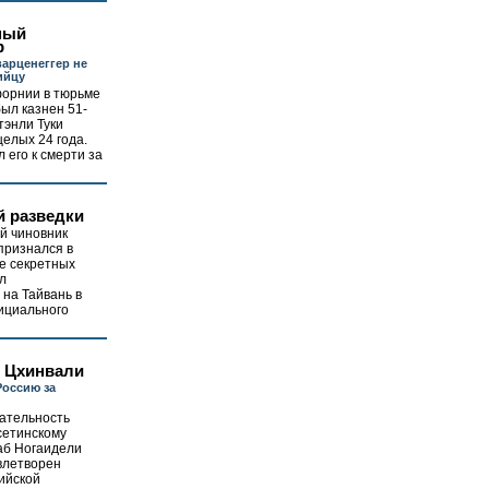
ный
р
арценеггер не
ийцу
форнии в тюрьме
ыл казнен 51-
тэнли Туки
целых 24 года.
 его к смерти за
й разведки
й чиновник
признался в
е секретных
л
на Тайвань в
фициального
и Цхинвали
Россию за
нательность
сетинскому
аб Ногаидели
влетворен
ийской