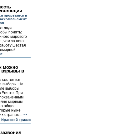
честь
еволюции
ся прорваться в
 аккомпанемент
тов
взгляда
тобы понять:
иного мирового
, чем за него.
 работу шестая
семирной
>
к можно
ь взрывы в
е состоятся
е выборы. На
ле выборы
 Египте. При
у охваченным
олне мирным
то общее --
оторые ныне
х странах...
>>
Иракский кризис
 зазвонил