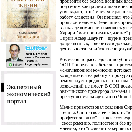
произойти без ведома военных вла
под своим контролем ливанские сп
утверждает, что Сирия «не располо
работу следствия. Он признал, что
прошлой неделе в Вене пять сирий
в докладе комиссии появилось утве
Харири "мог принимать участие" р
Сирии Асыф Шаукат -- шурин прези
допрошенных, говорится в докладе
деятельности сирийских спецслуж
Комиссия по расследованию убийс
ООН 7 апреля, к работе она прист
международной комиссии истекает 
возвращается на работу в прокурат
рекомендует продлить на полгода.
возражений не имеет. В ООН воз
бельгийского прокурора Дамьена В
преступления экс-диктатора Чили 
Мелис приветствовал создание Сир
группы. Он призвал ее работать "в
профессионально", а также сотруд
"своевременно, полностью и без п
мнению, это "позволит завершить 