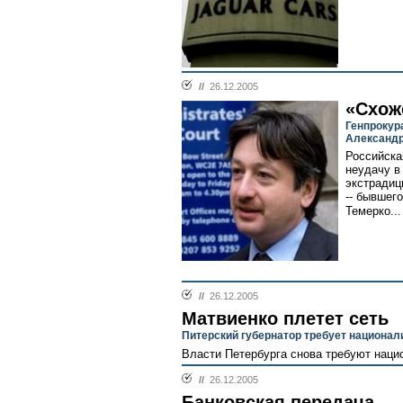
//
26.12.2005
«Схож
Генпрокур
Александр
Российска
неудачу в
экстрадиц
-- бывшег
Темерко...
//
26.12.2005
Матвиенко плетет сеть
Питерский губернатор требует национал
Власти Петербурга снова требуют нацио
//
26.12.2005
Банковская передача