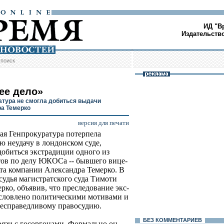
ИД "В
Издательств
/
поиск
ее дело»
атура не смогла добиться выдачи
а Темерко
версия для печати
ая Генпрокуратура потерпела
ю неудачу в лондонском суде,
добиться экстрадиции одного из
ов по делу ЮКОСа -- бывшего вице-
та компании Александра Темерко. В
судья магистратского суда Тимоти
рко, объявив, что преследование экс-
условлено политическими мотивами и
несправедливому правосудию.
БЕЗ КОМMЕНТАРИЕВ
вязи с госоргонами. Формально он