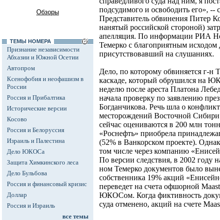
справедливого суда над ним, я пос
подсудимого и освободить его», -- 
Обзоры
Представитель обвинения Питер Ко
нанятый российской стороной) затру
апелляция. По информации РИА Но
ТЕМЫ НОМЕРА
Темерко с благоприятным исходом 
Признание независимости
присутствовавший на слушаниях.
Абхазии и Южной Осетии
Автопром
Дело, по которому обвиняется г-н 
Ксенофобия и неофашизм в
каскаде, который обрушился на ЮК
России
неделю после ареста Платона Лебед
Россия и Прибалтика
начала проверку по заявлению пре
Богданчикова. Речь шла о конфлик
Исторические версии
месторождений Восточной Сибири -
Косово
сейчас оцениваются в 200 млн тонн
Россия и Белоруссия
«Роснефть» приобрела принадлеж
Израиль и Палестина
(52% в Ванкорском проекте). Однак
том числе через компанию «Енисе
Дело ЮКОСа
По версии следствия, в 2002 году 
Защита Химкинского леса
ном Темерко документов было выне
Дело Бульбова
собственника 19% акций «Енисейнеф
Россия и финансовый кризис
переведет на счета офшорной Maast
Доллар
ЮКОСом. Когда фиктивность доку
суда отменено, акций на счете Maast
Россия и Израиль
все темы