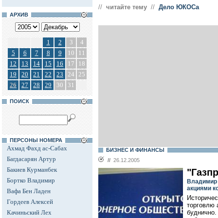
//
читайте тему
//
Дело ЮКОСа
АРХИВ
1
2
3
4
5
6
7
8
9
10
11
12
13
14
15
16
17
18
19
20
21
22
23
24
25
26
27
28
29
30
31
ПОИСК
ПЕРСОНЫ НОМЕРА
Ахмад Фахд ас-Сабах
БИЗНЕС И ФИНАНСЫ
Багдасарян Артур
//
26.12.2005
Бакиев Курманбек
"Газп
Бортко Владимир
Владимир 
акциями к
Вафа Бен Ладен
Историчес
Гордеев Алексей
торговлю 
Качиньский Лех
буднично.