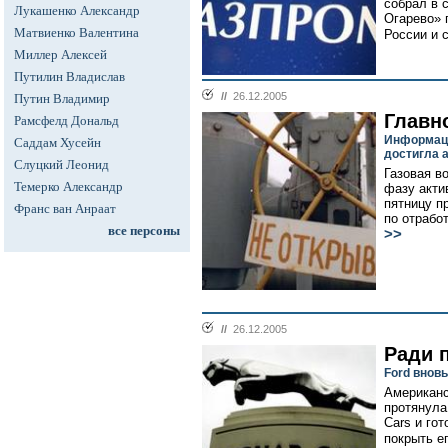
собрал в 
Лукашенко Александр
Огарево» 
Матвиенко Валентина
России и 
Миллер Алексей
Путилин Владислав
//
26.12.2005
Путин Владимир
Главн
Рамсфелд Дональд
Информаци
Саддам Хусейн
достигла 
Слуцкий Леонид
Газовая в
Темерко Александр
фазу акти
пятницу п
Франс ван Анраат
по отрабо
все персоны
>>
//
26.12.2005
Ради 
Ford вновь
Американс
протянула
Cars и гот
покрыть ег