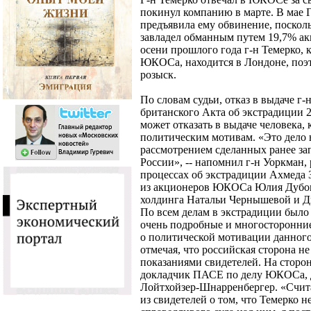
покинул компанию в марте. В мае Г
предъявила ему обвинение, посколь
завладел обманным путем 19,7% ак
осени прошлого года г-н Темерко, 
ЮКОСа, находится в Лондоне, поэ
розыск.
По словам судьи, отказ в выдаче г-
британского Акта об экстрадиции 2
может отказать в выдаче человека,
политическим мотивам. «Это дело 
рассмотрением сделанных ранее за
России», -- напомнил г-н Уоркман,
процессах об экстрадиции Ахмеда З
из акционеров ЮКОСа Юлия Дубова
холдинга Натальи Чернышевой и Дм
По всем делам в экстрадиции было 
очень подробные и многосторонние
о политической мотивации данного 
отмечая, что российская сторона н
показаниями свидетелей. На сторо
докладчик ПАСЕ по делу ЮКОСа, д
Лойтхойзер-Шнарренбергер. «Счит
из свидетелей о том, что Темерко 