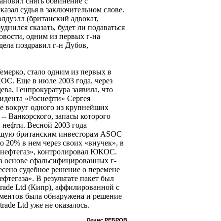
тановил снять обвинение с
сказал судья в заключительном слове.
лдуэлл (британский адвокат,
днился сказать, будет ли подаваться
вости, одним из первых г-на
дела поздравил г-н Дубов,
Темерко, стало одним из первых в
ОС. Еще в июле 2003 года, через
ева, Генпрокуратура заявила, что
зидента «Роснефти» Сергея
те вокруг одного из крупнейших
- Ванкорского, запасы которого
 нефти. Весной 2003 года
ащую британским инвесторам ASOC
о 20% в нем через своих «внучек», в
йнефтегаз», контролировал ЮКОС.
на основе сфальсифицированных г-
сено судебное решение о перемене
тегаза». В результате пакет был
rade Ltd (Кипр), аффилированной с
ментов была обнаружена и решение
rade Ltd уже не оказалось.
Денис РЕБРОВ