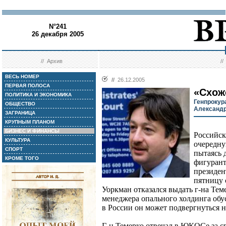
N°241
26 декабря 2005
//
Архив
/
ВЕСЬ НОМЕР
//
26.12.2005
ПЕРВАЯ ПОЛОСА
«Схож
ПОЛИТИКА И ЭКОНОМИКА
Генпрокур
ОБЩЕСТВО
Александр
ЗАГРАНИЦА
КРУПНЫМ ПЛАНОМ
БИЗНЕС И ФИНАНСЫ
Российск
КУЛЬТУРА
очередну
СПОРТ
пытаясь 
КРОМЕ ТОГО
фигурант
президен
пятницу 
Уоркман отказался выдать г-на Теме
менеджера опального холдинга об
в России он может подвергнуться 
Г-н Темерко отвечал в ЮКОСе за с