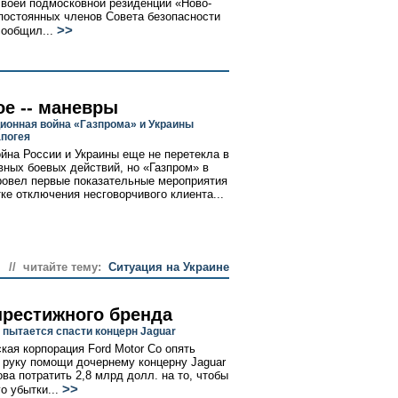
своей подмосковной резиденции «Ново-
постоянных членов Совета безопасности
>>
сообщил...
ое -- маневры
онная война «Газпрома» и Украины
апогея
ойна России и Украины еще не перетекла в
вных боевых действий, но «Газпром» в
ровел первые показательные мероприятия
тке отключения несговорчивого клиента...
// читайте тему:
Ситуация на Украине
престижного бренда
 пытается спасти концерн Jaguar
кая корпорация Ford Motor Co опять
 руку помощи дочернему концерну Jaguar
ова потратить 2,8 млрд долл. на то, чтобы
>>
о убытки...