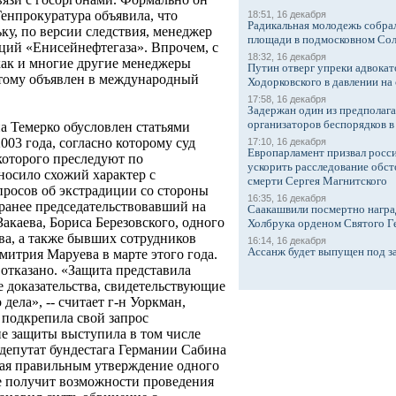
енпрокуратура объявила, что
18:51, 16 декабря
Радикальная молодежь собрал
ку, по версии следствия, менеджер
площади в подмосковном Со
ций «Енисейнефтегаза». Впрочем, с
18:32, 16 декабря
как и многие другие менеджеры
Путин отверг упреки адвокат
тому объявлен в международный
Ходорковского в давлении на 
17:58, 16 декабря
Задержан один из предполаг
организаторов беспорядков 
на Темерко обусловлен статьями
003 года, согласно которому суд
17:10, 16 декабря
Европарламент призвал росси
 которого преследуют по
ускорить расследование обст
носило схожий характер с
смерти Сергея Магнитского
просов об экстрадиции со стороны
16:35, 16 декабря
 ранее председательствовавший на
Саакашвили посмертно награ
акаева, Бориса Березовского, одного
Холбрука орденом Святого Г
, а также бывших сотрудников
16:14, 16 декабря
Ассанж будет выпущен под з
итрия Маруева в марте этого года.
отказано. «Защита представила
 доказательства, свидетельствующие
дела», -- считает г-н Уоркман,
е подкрепила свой запрос
не защиты выступила в том числе
епутат бундестага Германии Сабина
ая правильным утверждение одного
не получит возможности проведения