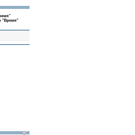
ремя"
о "Время"