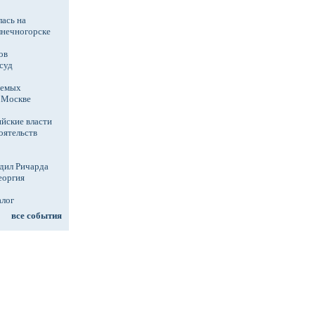
ась на
лнечногорске
ов
суд
аемых
в Москве
йские власти
оятельств
дил Ричарда
еоргия
алог
все события