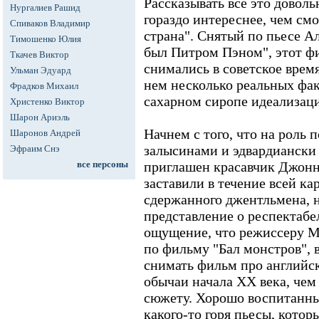
Рассказывать все это довол
Нургалиев Рашид
гораздо интереснее, чем см
Спиваков Владимир
страна". Снятый по пьесе А
Тимошенко Юлия
был Питром Пэном", этот фи
Ткачев Виктор
снимались в советское время
Ульман Эдуард
нем несколько реальных фак
Фрадков Михаил
сахарном сиропе идеализац
Христенко Виктор
Шарон Ариэль
Начнем с того, что на роль 
Шаронов Андрей
залысинами и эдвардиански
Эфраим Снэ
все персоны
приглашен красавчик Джонн
заставили в течение всей к
сдержанного джентльмена, 
представление о респектабе
ощущение, что режиссеру М
по фильму "Бал монстров", 
снимать фильм про английс
обычаи начала ХХ века, чем
сюжету. Хорошо воспитанн
какого-то горя пьесы, котор