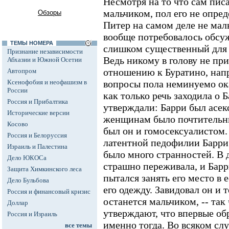
Несмотря на то что сам пис
мальчиком, пол его не опре
Обзоры
Питер на самом деле не маль
вообще потребовалось обсуж
ТЕМЫ НОМЕРА
слишком существенный для 
Признание независимости
Ведь никому в голову не при
Абхазии и Южной Осетии
отношению к Буратино, напр
Автопром
Ксенофобия и неофашизм в
вопросы пола неминуемо ок
России
как только речь заходила о 
Россия и Прибалтика
утверждали: Барри был асек
Исторические версии
женщинам было почтительны
Косово
был он и гомосексуалистом.
Россия и Белоруссия
латентной педофилии Барри
Израиль и Палестина
было много странностей. В д
Дело ЮКОСа
страшно переживала, и Барр
Защита Химкинского леса
пытался занять его место в 
Дело Бульбова
его одежду. Завидовал он и т
Россия и финансовый кризис
останется мальчиком, -- так
Доллар
утверждают, что впервые об
Россия и Израиль
именно тогда. Во всяком слу
все темы