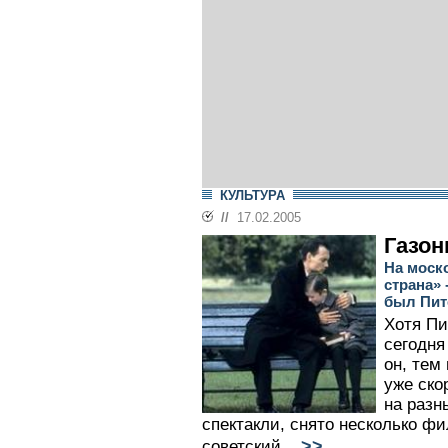
КУЛЬТУРА
//
17.02.2005
Газон
На моск
страна» 
был Пит
Хотя Пи
сегодня
он, тем
уже ско
на разн
спектакли, снято несколько фи
>>
советский...