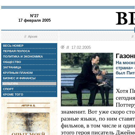
N°27
17 февраля 2005
//
Архив
/
ВЕСЬ НОМЕР
//
17.02.2005
ПЕРВАЯ ПОЛОСА
Газон
ПОЛИТИКА И ЭКОНОМИКА
На моск
ОБЩЕСТВО
страна» 
ЗАГРАНИЦА
был Пит
КРУПНЫМ ПЛАНОМ
БИЗНЕС И ФИНАНСЫ
КУЛЬТУРА
СПОРТ
Хотя П
КРОМЕ ТОГО
сегодн
Поттеру
знаменит. Вот уже скоро сто
разные языки, по ним ставят
фильмов, в том числе и оди
этого героя писатель Джейм