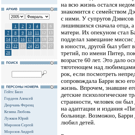
на всю жизнь остался недом
АРХИВ
знакомится с семейством Дэ
с ними. У супругов Дэвисов 
лишившихся сначала отца, а 
1
2
3
4
5
6
матери. Их опекуном стал Ба
7
8
9
10
11
12
13
подделал завещание миссис 
14
15
16
17
18
19
20
в юности, другой был убит 
21
22
23
24
25
26
27
третий, по имени Питер, пок
28
возрасте 60 лет. Это дало ос
ПОИСК
тяготеющем над любимцами 
рок, если посмотреть непре
сопровождала Барри всю его 
жизнь. Впрочем, знавшие его
ПЕРСОНЫ НОМЕРА
Гейтс Билл
детские психологические т
Гордеев Алексей
странности, человек он был 
Дюрчань Ференц
на адаптации и издания «Пи
Кезина Любовь
больнице. Возможно, Барри
Лужков Юрий
любил детей.
Миронов Сергей
Морозов Андрей