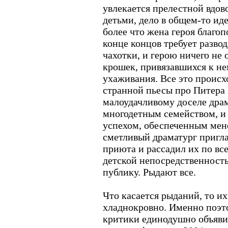
увлекается прелестной вдов
детьми, дело в общем-то иде
более что жена героя благоп
конце концов требует развод
чахотки, и герою ничего не 
крошек, привязавшихся к не
ухаживания. Все это происх
странной пьесы про Питера
малоудачливому доселе дра
многодетным семейством, и
успехом, обеспеченным мен
сметливый драматург пригла
приюта и рассадил их по все
детской непосредственност
публику. Рыдают все.
Что касается рыданий, то и
хладнокровно. Именно поэт
критики единодушно объяв