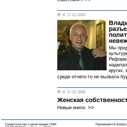
//
17.02.2005
Влад
разъе
полит
неве
Мы прод
культур
Реформ
наделал
кругах,
среде отчего-то не вызвала бу
//
17.02.2005
Женская собственнос
>>
Новые книги.
Свидетельство о регистрации СМИ:
Принимаются вопросы