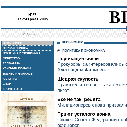
N°27
17 февраля 2005
//
Архив
/
ВЕСЬ НОМЕР
ВЕСЬ НОМЕР
ПЕРВАЯ ПОЛОСА
ПОЛИТИКА И ЭКОНОМИКА
ПОЛИТИКА И ЭКОНОМИКА
Порочащие связи
ОБЩЕСТВО
Прокуроры заинтересовались 
ЗАГРАНИЦА
КРУПНЫМ ПЛАНОМ
Александра Филипенко
БИЗНЕС И ФИНАНСЫ
Щедрая скупость
КУЛЬТУРА
Правительство все-таки сможе
СПОРТ
КРОМЕ ТОГО
льгот
Все не так, ребята!
Милиционеров снова призвали
Приют усталого воина
Спикер Совета Федерации поо
офицеров