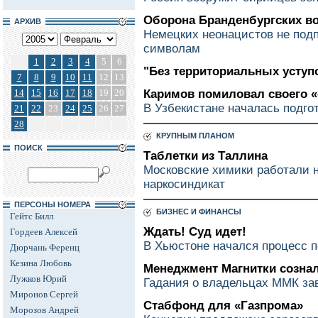
Оборона Бранденбургских в
АРХИВ
Немецких неонацистов не под
символам
1
2
3
4
5
6
"Без территориальных уступ
7
8
9
10
11
12
13
14
15
16
17
18
19
20
Каримов помиловал своего «
В Узбекистане началась подгот
21
22
23
24
25
26
27
28
КРУПНЫМ ПЛАНОМ
ПОИСК
Таблетки из Таллина
Московские химики работали 
наркосиндикат
ПЕРСОНЫ НОМЕРА
БИЗНЕС И ФИНАНСЫ
Гейтс Билл
Ждать! Суд идет!
Гордеев Алексей
В Хьюстоне начался процесс 
Дюрчань Ференц
Кезина Любовь
Менеджмент Магнитки созна
Лужков Юрий
Гадания о владельцах ММК з
Миронов Сергей
Стабфонд для «Газпрома»
Морозов Андрей