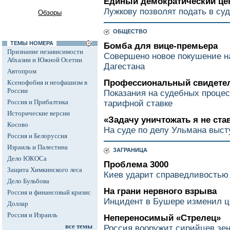
Единый демократический це
Лужкову позволят подать в суд
Обзоры
ОБЩЕСТВО
ТЕМЫ НОМЕРА
Бомба для вице-премьера
Признание независимости
Совершено новое покушение н
Абхазии и Южной Осетии
Дагестана
Автопром
Профессиональный свидете
Ксенофобия и неофашизм в
России
Показания на судебных процес
Россия и Прибалтика
тарифной ставке
Исторические версии
«Задачу уничтожать я не ста
Косово
На суде по делу Ульмана выст
Россия и Белоруссия
Израиль и Палестина
ЗАГРАНИЦА
Дело ЮКОСа
Проблема 3000
Защита Химкинского леса
Киев ударит справедливостью
Дело Бульбова
На грани нервного взрыва
Россия и финансовый кризис
Инцидент в Бушере изменил ц
Доллар
Россия и Израиль
Непереносимый «Стрелец»
все темы
Россия вооружит сирийцев зе