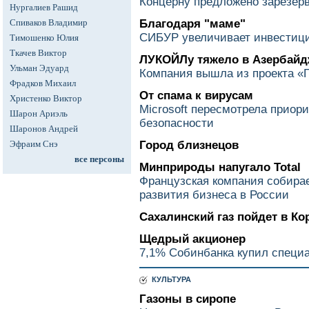
Концерну предложено зарезерв
Нургалиев Рашид
Спиваков Владимир
Благодаря "маме"
СИБУР увеличивает инвестици
Тимошенко Юлия
Ткачев Виктор
ЛУКОЙЛу тяжело в Азербайд
Ульман Эдуард
Компания вышла из проекта «
Фрадков Михаил
От спама к вирусам
Христенко Виктор
Microsoft пересмотрела приор
Шарон Ариэль
безопасности
Шаронов Андрей
Эфраим Снэ
Город близнецов
все персоны
Минприроды напугало Total
Французская компания собирае
развития бизнеса в России
Сахалинский газ пойдет в К
Щедрый акционер
7,1% Собинбанка купил специа
КУЛЬТУРА
Газоны в сиропе