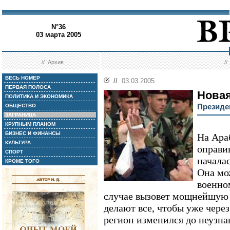
N°36
03 марта 2005
//
Архив
/
ВЕСЬ НОМЕР
//
03.03.2005
ПЕРВАЯ ПОЛОСА
Нова
ПОЛИТИКА И ЭКОНОМИКА
Президе
ОБЩЕСТВО
ЗАГРАНИЦА
КРУПНЫМ ПЛАНОМ
БИЗНЕС И ФИНАНСЫ
На Ара
КУЛЬТУРА
оправи
СПОРТ
началас
КРОМЕ ТОГО
Она мо
военно
случае вызовет мощнейшую 
делают все, чтобы уже через
регион изменился до неузна