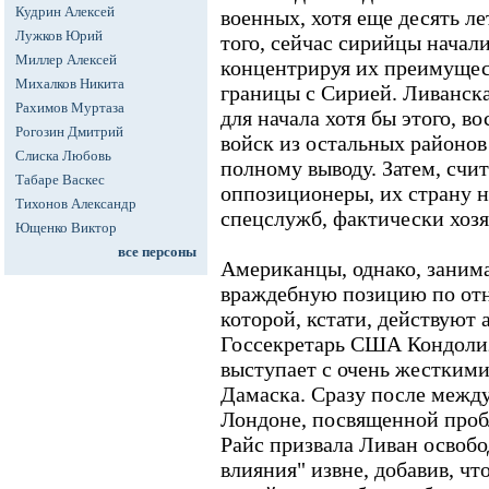
Кудрин Алексей
военных, хотя еще десять ле
Лужков Юрий
того, сейчас сирийцы начал
Миллер Алексей
концентрируя их преимущест
Михалков Никита
границы с Сирией. Ливанск
Рахимов Муртаза
для начала хотя бы этого, в
Рогозин Дмитрий
войск из остальных районов
Слиска Любовь
полному выводу. Затем, счи
Табаре Васкес
оппозиционеры, их страну н
Тихонов Александр
спецслужб, фактически хоз
Ющенко Виктор
все персоны
Американцы, однако, заним
враждебную позицию по от
которой, кстати, действуют
Госсекретарь США Кондолиз
выступает с очень жесткими
Дамаска. Сразу после межд
Лондоне, посвященной проб
Райс призвала Ливан освобо
влияния" извне, добавив, чт