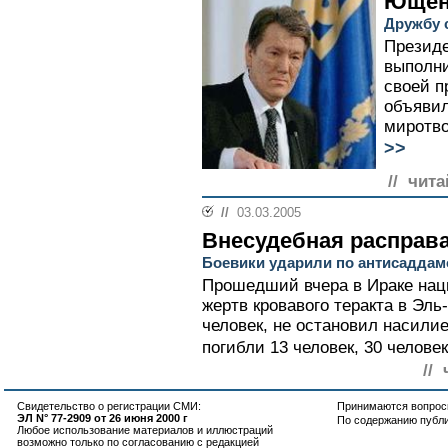
Ющен
Дружбу 
Презид
выполн
своей п
объявил
миротво
>>
// чита
//
03.03.2005
Внесудебная расправ
Боевики ударили по антисаддам
Прошедший вчера в Ираке нац
жертв кровавого теракта в Эль
человек, не остановил насилие
погибли 13 человек, 30 человек
//
Свидетельство о регистрации СМИ:
Принимаются вопросы
ЭЛ N° 77-2909 от 26 июня 2000 г
По содержанию публ
Любое использование материалов и иллюстраций
возможно только по согласованию с редакцией