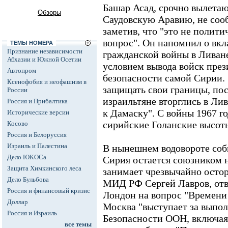
Башар Асад, срочно вылетаю
Обзоры
Саудовскую Аравию, не соо
заметив, что "это не полити
вопрос". Он напомнил о вкл
ТЕМЫ НОМЕРА
Признание независимости
гражданской войны в Ливане
Абхазии и Южной Осетии
условием вывода войск през
Автопром
безопасности самой Сирии. "
Ксенофобия и неофашизм в
защищать свои границы, поск
России
израильтяне вторглись в Ли
Россия и Прибалтика
к Дамаску". С войны 1967 г
Исторические версии
сирийские Голанские высот
Косово
Россия и Белоруссия
Израиль и Палестина
В нынешнем водовороте соб
Дело ЮКОСа
Сирия остается союзником 
Защита Химкинского леса
занимает чрезвычайно осто
Дело Бульбова
МИД РФ Сергей Лавров, отве
Россия и финансовый кризис
Лондон на вопрос "Времени 
Доллар
Москва "выступает за выпо
Россия и Израиль
Безопасности ООН, включая
все темы