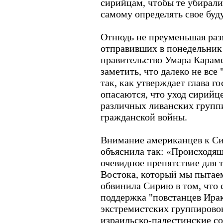
сирийцам, чтобы те убирал
самому определять свое буд
Отнюдь не преуменьшая раз
отправивших в понедельник
правительство Умара Караме
заметить, что далеко не все
так, как утверждает глава 
опасаются, что уход сирийце
различных ливанских группи
гражданской войны.
Внимание американцев к Си
объяснила так: «Происходяще
очевидное препятствие для 
Востока, который мы пытаем
обвинила Сирию в том, что 
поддержка "повстанцев Ира
экстремистских группирово
израильско-палестинские со