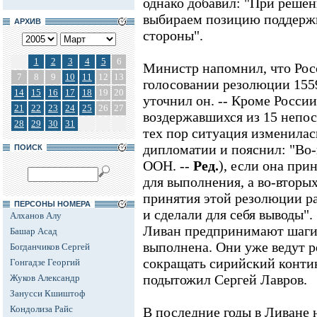
однако добавил: "При решен
выбираем позицию поддержк
АРХИВ
стороны".
1
2
3
4
5
6
Министр напомнил, что Рос
7
8
9
10
11
12
13
голосовании резолюции 1559
14
15
16
17
18
19
20
уточнил он. -- Кроме Росси
21
22
23
24
25
26
27
воздержавшихся из 15 непос
28
29
30
31
тех пор ситуация изменилас
дипломатии и пояснил: "Во
ПОИСК
ООН. --
Ред.
), если она при
для выполнения, а во-вторых
принятия этой резолюции р
ПЕРСОНЫ НОМЕРА
и сделали для себя выводы"
Алханов Алу
Ливан предпринимают шаги,
Башар Асад
выполнена. Они уже ведут р
Богданчиков Сергей
сокращать сирийский контин
Гонгадзе Георгий
подытожил Сергей Лавров.
Жуков Александр
Занусси Кшиштоф
Кондолиза Райс
В последние годы в Ливане 