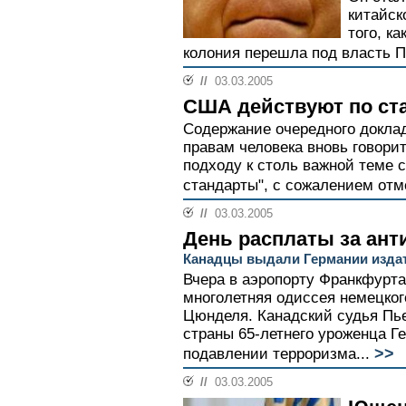
китайск
того, к
колония перешла под власть Пе
//
03.03.2005
США действуют по с
Содержание очередного докла
правам человека вновь говорит
подходу к столь важной теме 
стандарты", с сожалением отм
//
03.03.2005
День расплаты за ан
Канадцы выдали Германии изда
Вчера в аэропорту Франкфурт
многолетняя одиссея немецког
Цюнделя. Канадский судья Пь
страны 65-летнего уроженца Г
>>
подавлении терроризма...
//
03.03.2005