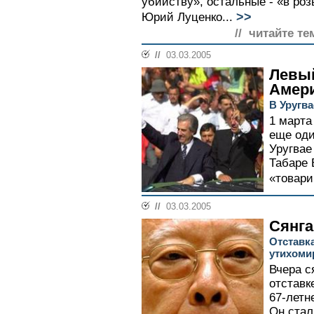
убийству», остальные - «в роз
>>
Юрий Луценко...
// читайте те
//
03.03.2005
Левы
Амер
В Уругв
1 марта
еще оди
Уругвае
Табаре 
«товари
//
03.03.2005
Сянга
Отставк
утихоми
Вчера с
отставк
67-летн
Он стал