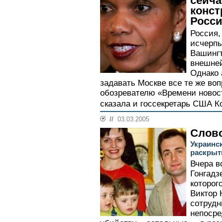
сейча
конст
Росси
Россия,
исчерпы
Вашингт
внешней
Однако
задавать Москве все те же во
обозревателю «Времени нов
сказала и госсекретарь США К
//
03.03.2005
Слово
Украинс
раскрыт
Вчера в
Гонгадз
которог
Виктор 
сотрудн
непосре