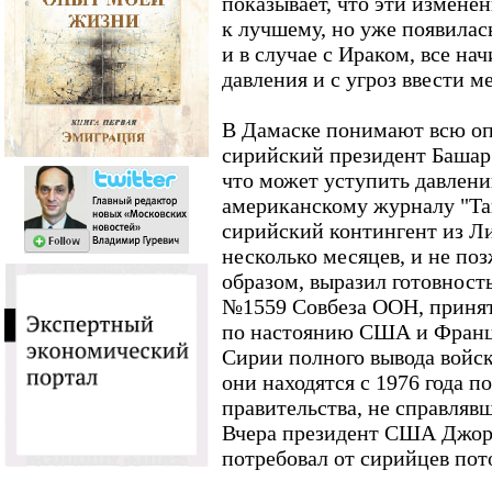
показывает, что эти изменен
к лучшему, но уже появилас
и в случае с Ираком, все на
давления и с угроз ввести 
В Дамаске понимают всю оп
сирийский президент Башар
что может уступить давлен
американскому журналу "Та
сирийский контингент из Л
несколько месяцев, и не поз
образом, выразил готовнос
№1559 Совбеза ООН, принят
по настоянию США и Франци
Сирии полного вывода войск
они находятся с 1976 года п
правительства, не справляв
Вчера президент США Джор
потребовал от сирийцев пот