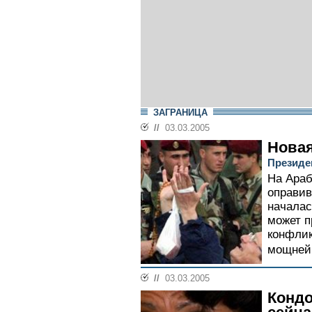
ЗАГРАНИЦА
//
03.03.2005
Нова
Президе
На Араб
оправив
началас
может п
конфлик
мощнейш
//
03.03.2005
Кондо