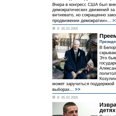
Вчера в конгресс США был вне
демократических движений за 
витиевато, но сокращенно закон
>
продвижении демократии»...
//
05.03.2005
Преем
Президе
В Белор
скрыва
Это быв
государ
Алексан
политол
Козулин
может заручиться поддержкой
>>
выборах...
//
05.03.2005
Извр
детях