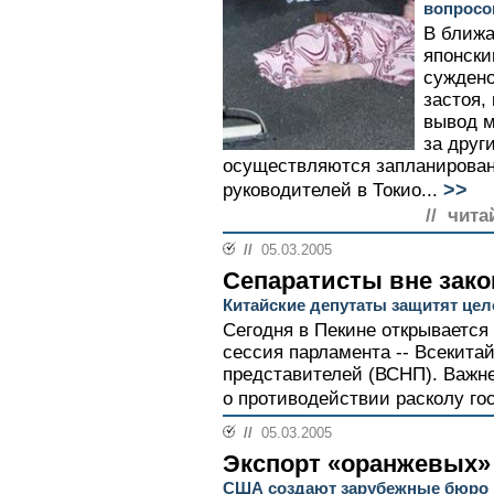
вопросо
В ближа
японски
суждено
застоя,
вывод м
за друг
осуществляются запланирован
>>
руководителей в Токио...
// чита
//
05.03.2005
Сепаратисты вне зако
Китайские депутаты защитят цел
Сегодня в Пекине открывается
сессия парламента -- Всекита
представителей (ВСНП). Важне
о противодействии расколу гос
//
05.03.2005
Экспорт «оранжевых»
США создают зарубежные бюро 