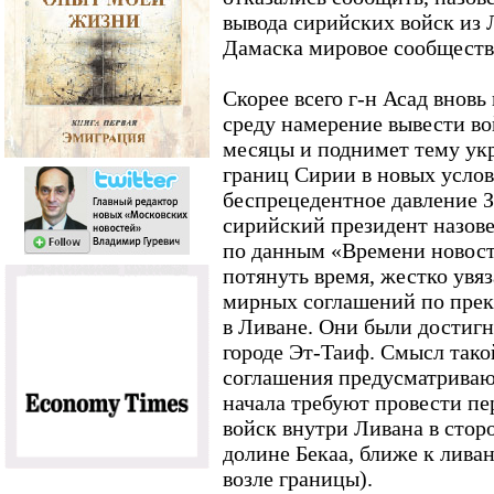
вывода сирийских войск из Л
Дамаска мировое сообществ
Скорее всего г-н Асад вновь
среду намерение вывести в
месяцы и поднимет тему ук
границ Сирии в новых услов
беспрецедентное давление З
сирийский президент назовет
по данным «Времени новосте
потянуть время, жестко увя
мирных соглашений по пре
в Ливане. Они были достигн
городе Эт-Таиф. Смысл такой
соглашения предусматривают
начала требуют провести п
войск внутри Ливана в стор
долине Бекаа, ближе к лив
возле границы).