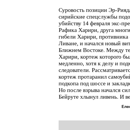
Суровость позиции Эр-Рияда
сирийские спецслужбы подо
убийству 14 февраля экс-пр
Рафика Харири, друга многи
гибели Харири, противника 
Ливане, и начался новый ви
Ближнем Востоке. Между те
Харири, кортеж которого бы
медленно, хотя к делу и п
следователи. Рассматриваетс
кортеж протаранил самоуби
подкопа под шоссе и заклад
Но после взрыва начался си
Бейруте хлынул ливень. И в
Еле