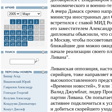
экономического и военно-те
АРХИВ
А вчера Дамаск срочно напр
министра иностранных дел
1
2
3
4
5
6
встретился с главой МИД Р
7
8
9
10
11
12
13
его заместителем Александ
14
15
16
17
18
19
20
дипломаты объяснили, что 
21
22
23
24
25
26
27
в Москву, чтобы посоветоват
28
29
30
31
ближайшие дни можно ожида
начале реализации своего пл
ПОИСК
Ливана".
Ливанская оппозиция, наст
ПЕРСОНЫ НОМЕРА
сирийцев, тоже направляет 
Башар Асад
высокопоставленного предст
Вишневский Юрий
«Времени новостей», 9 или 
Гаврилов Александр
Валид Джумблат, лидер Про
Гонгадзе Георгий
партии Ливана. Он попытает
Козулин Александр
активнее подключиться к у
Коидзуми Дзюнъитиро
и добиться скорейшего уход
Кошут Джозеф