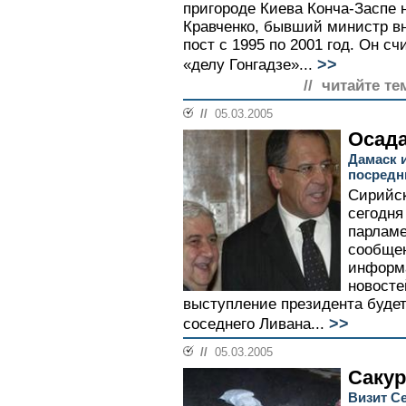
пригороде Киева Конча-Заспе
Кравченко, бывший министр в
пост с 1995 по 2001 год. Он с
>>
«делу Гонгадзе»...
// читайте те
//
05.03.2005
Осада
Дамаск 
посредн
Сирийск
сегодня
парламе
сообщен
информ
новосте
выступление президента будет
>>
соседнего Ливана...
//
05.03.2005
Сакур
Визит С