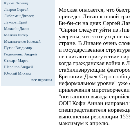
Кучма Леонид
Москва опасается, что быст
Лавров Сергей
приведет Ливан к новой гра
Либерман Джозеф
Би-би-си на днях Сергей Ла
Лужков Юрий
Маккейн Джон
"Сирии следует уйти из Лив
Малкин Питер
уверены, что этот уход не н
Мельниченко Николай
стране. В Ливане очень сло
Путин Владимир
и государственная структур
Родионенко Андрей
не считают присутствие сири
Стюарт Марта
когда гражданская война в Л
Шаронов Андрей
стабилизирующим фактором
Южный Михаил
Британии Джек Стро сообщи
все персоны
неформальном уровне" уже 
привлечения миротворчески
"поэтапного вывода сирийск
ООН Кофи Аннан направил в
спецпредставителя норвежца
выполнении резолюции 155
максимум к апрелю.