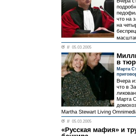
Вчера с
подробн
педофил
что на 
на четы
беспре
масштаб
//
05.03.2005
Милли
в тю
Марта С
пригово
Вчера и
что в З
ликован
Марта С
домохоз
Martha Stewart Living Omnimedia
//
05.03.2005
«Русская мафия» и тр