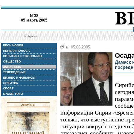
N°38
05 марта 2005
//
Архив
/
ВЕСЬ НОМЕР
//
05.03.2005
ПЕРВАЯ ПОЛОСА
Осада
ПОЛИТИКА И ЭКОНОМИКА
Дамаск 
ОБЩЕСТВО
посредн
ЗАГРАНИЦА
ТЕЛЕВИДЕНИЕ
БИЗНЕС И ФИНАНСЫ
КУЛЬТУРА
Сирийс
СПОРТ
сегодн
КРОМЕ ТОГО
парлам
сообще
информации Сирии «Времен
только, что выступление пр
ситуации вокруг соседнего
отказались сообщить, назов