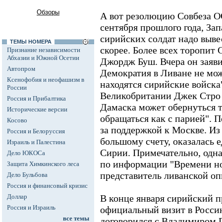
Обзоры
А вот резолюцию Совбеза О
сентября прошлого года, Запа
сирийских солдат надо выве
ТЕМЫ НОМЕРА
скорее. Более всех торопи
Признание независимости
Абхазии и Южной Осетии
Джордж Буш. Вчера он заяви
Автопром
Демократия в Ливане не мож
Ксенофобия и неофашизм в
находятся сирийские войска
России
Великобритании Джек Стро 
Россия и Прибалтика
Дамаска может обернуться т
Исторические версии
обращаться как с парией". 
Косово
за поддержкой к Москве. Из
Россия и Белоруссия
большому счету, оказалась
Израиль и Палестина
Сирии. Примечательно, одна
Дело ЮКОСа
по информации "Времени но
Защита Химкинского леса
представитель ливанской о
Дело Бульбова
Россия и финансовый кризис
Доллар
В конце января сирийский 
Россия и Израиль
официальный визит в Россию
все темы
договорился с Владимиром