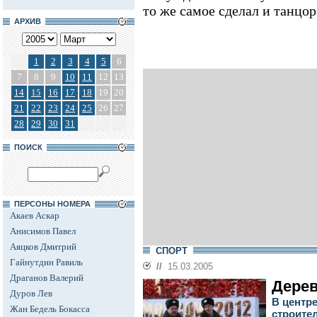
то же самое сделал и танцо
АРХИВ
1
2
3
4
5
6
7
8
9
10
11
12
13
14
15
16
17
18
19
20
21
22
23
24
25
26
27
28
29
30
31
ПОИСК
ПЕРСОНЫ НОМЕРА
Акаев Аскар
Анисимов Павел
Аяцков Дмитрий
СПОРТ
Гайнутдин Равиль
//
15.03.2005
Драганов Валерий
Дере
Дуров Лев
В центр
Жан Бедель Бокасса
строите