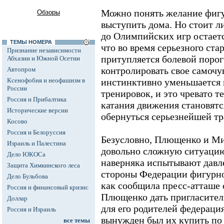
Можно понять желание фигу
Обзоры
выступить дома. Но стоит ли
до Олимпийских игр остаетс
ТЕМЫ НОМЕРА
что во время серьезного ста
Признание независимости
притупляется болевой порог
Абхазии и Южной Осетии
контролировать свое самочув
Автопром
Ксенофобия и неофашизм в
инстинктивно уменьшается 
России
тренировок, и это чревато т
Россия и Прибалтика
катания движения становятс
Исторические версии
обернуться серьезнейшей тр
Косово
Россия и Белоруссия
Безусловно, Плющенко и Ми
Израиль и Палестина
довольно сложную ситуацию
Дело ЮКОСа
наверняка испытывают давле
Защита Химкинского леса
стороны Федерации фигурно
Дело Бульбова
как сообщила пресс-атташе 
Россия и финансовый кризис
Плющенко дать пригласител
Доллар
для его родителей федерация
Россия и Израиль
вынужден был их купить по 
все темы