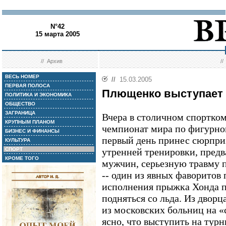
N°42
15 марта 2005
//
Архив
/
ВЕСЬ НОМЕР
//
15.03.2005
ПЕРВАЯ ПОЛОСА
Плющенко выступает 
ПОЛИТИКА И ЭКОНОМИКА
ОБЩЕСТВО
ЗАГРАНИЦА
Вчера в столичном спортко
КРУПНЫМ ПЛАНОМ
чемпионат мира по фигурно
БИЗНЕС И ФИНАНСЫ
первый день принес сюрпри
КУЛЬТУРА
СПОРТ
утренней тренировки, пред
КРОМЕ ТОГО
мужчин, серьезную травму 
-- один из явных фаворитов 
исполнения прыжка Хонда п
подняться со льда. Из дворц
из московских больниц на «
ясно, что выступить на турн