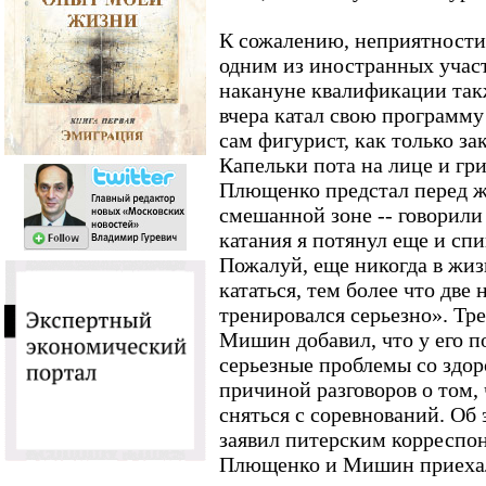
К сожалению, неприятности
одним из иностранных учас
накануне квалификации так
вчера катал свою программу 
сам фигурист, как только з
Капельки пота на лице и гр
Плющенко предстал перед ж
смешанной зоне -- говорили 
катания я потянул еще и спин
Пожалуй, еще никогда в жиз
кататься, тем более что две
тренировался серьезно». Тр
Мишин добавил, что у его п
серьезные проблемы со здоро
причиной разговоров о том,
сняться с соревнований. О
заявил питерским корреспон
Плющенко и Мишин приехал