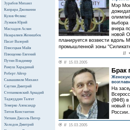
Зурабов Михаил
Мэр Мо
Капрара Джованни
дожида
Кулов Феликс
олимпий
Лужков Юрий
выбора
вчера п
Масхадов Аслан
новой О
Назаралиев Женишбек
планируется возвести вдоль М
Пасат Валерий
промышленной зоны "Силикатн
Плисецкая Майя
//
Плющенко Евгений
Путин Владимир
//
15.03.2005
Рамуш Харадинай
Брак 
Роберт Айгер
Женскую
Саакашвили Михаил
возглав
Саутин Дмитрий
На засе
Степанковский Аркадий
Всерос
Таджуддин Талгат
(ВФВ) в
Темерко Александр
новый г
Титов Константин
России..
Уиткин Джоэль Питер
Холодов Дмитрий
//
15.03.2005