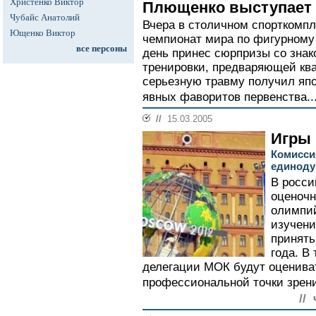
Христенко Виктор
Плющенко выступает 
Чубайс Анатолий
Вчера в столичном спорткомпл
Ющенко Виктор
чемпионат мира по фигурному 
все персоны
день принес сюрпризы со знак
тренировки, предваряющей кв
серьезную травму получил япо
явных фаворитов первенства..
//
15.03.2005
Игры 
Комисси
единоду
В росси
оценочн
олимпий
изучени
принять
года. В
делегации МОК будут оцениват
профессиональной точки зрени
//