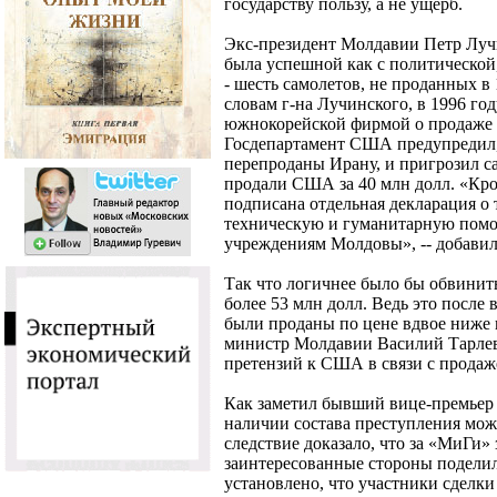
государству пользу, а не ущерб.
Экс-президент Молдавии Петр Лучи
была успешной как с политической,
- шесть самолетов, не проданных в 
словам г-на Лучинского, в 1996 го
южнокорейской фирмой о продаже те
Госдепартамент США предупредил, 
перепроданы Ирану, и пригрозил с
продали США за 40 млн долл. «Кро
подписана отдельная декларация о
техническую и гуманитарную пом
учреждениям Молдовы», -- добави
Так что логичнее было бы обвини
более 53 млн долл. Ведь это посл
были проданы по цене вдвое ниже 
министр Молдавии Василий Тарлев
претензий к США в связи с продаж
Как заметил бывший вице-премьер
наличии состава преступления мож
следствие доказало, что за «МиГи»
заинтересованные стороны поделил
установлено, что участники сделк