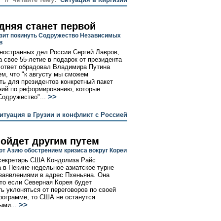
дняя станет первой
озит покинуть Содружество Независимых
в
ностранных дел России Сергей Лавров,
а свое 55-летие в подарок от президента
в ответ обрадовал Владимира Путина
м, что "к августу мы сможем
ть для президентов конкретный пакет
ий по реформированию, которые
>>
Содружество"...
итуация в Грузии и конфликт с Россией
пойдет другим путем
т Азию обострением кризиса вокруг Кореи
секретарь США Кондолиза Райс
 в Пекине недельное азиатское турне
заявлениями в адрес Пхеньяна. Она
что если Северная Корея будет
ь уклоняться от переговоров по своей
рограмме, то США не останутся
>>
ыми...