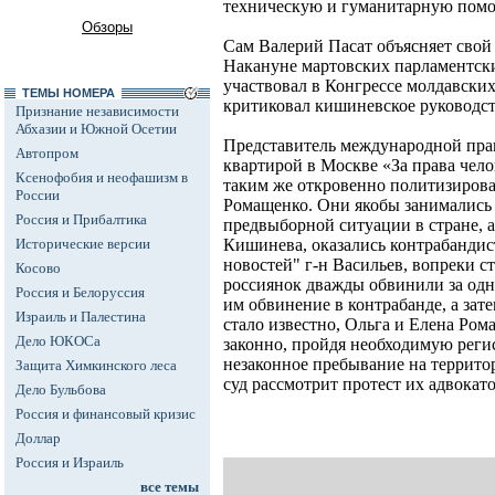
техническую и гуманитарную пом
Обзоры
Сам Валерий Пасат объясняет свой
Накануне мартовских парламентск
участвовал в Конгрессе молдавских
ТЕМЫ НОМЕРА
критиковал кишиневское руководст
Признание независимости
Абхазии и Южной Осетии
Представитель международной пра
Автопром
квартирой в Москве «За права чело
Ксенофобия и неофашизм в
таким же откровенно политизирова
России
Ромащенко. Они якобы занимались
Россия и Прибалтика
предвыборной ситуации в стране, а
Исторические версии
Кишинева, оказались контрабандис
новостей" г-н Васильев, вопреки ст
Косово
россиянок дважды обвинили за одно
Россия и Белоруссия
им обвинение в контрабанде, а зате
Израиль и Палестина
стало известно, Ольга и Елена Ро
Дело ЮКОСа
законно, пройдя необходимую реги
незаконное пребывание на террит
Защита Химкинского леса
суд рассмотрит протест их адвокато
Дело Бульбова
Россия и финансовый кризис
Доллар
Россия и Израиль
все темы