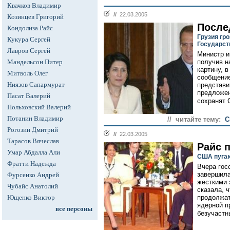
Квачков Владимир
//
22.03.2005
Козинцев Григорий
После
Кондолиза Райс
Грузия гр
Кукура Сергей
Государст
Лавров Сергей
Министр и
Мандельсон Питер
получив н
картину, 
Митволь Олег
сообщение
Ниязов Сапармурат
представи
предложен
Пасат Валерий
сохранят 
Польховский Валерий
Потанин Владимир
// читайте тему:
С
Рогозин Дмитрий
//
22.03.2005
Тарасов Вячеслав
Райс 
Умар Абдалла Али
США пугаю
Фратти Надежда
Вчера гос
завершила
Фурсенко Андрей
жесткими 
Чубайс Анатолий
сказала, 
Ющенко Виктор
продолжат
ядерной п
все персоны
безучастн