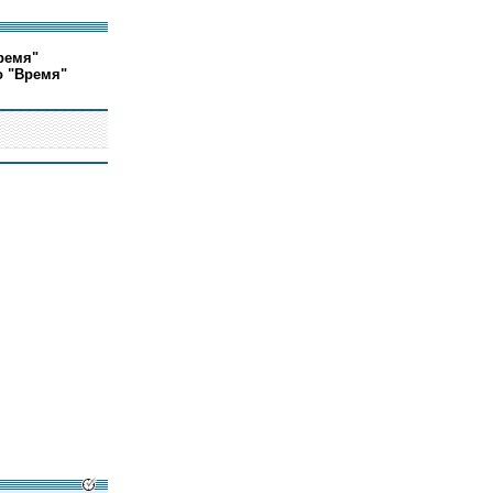
ремя"
о "Время"