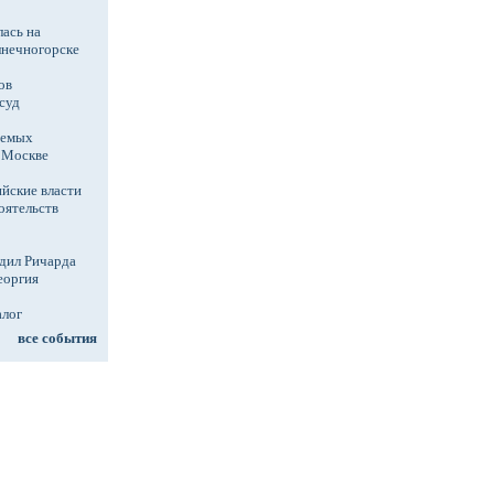
ась на
лнечногорске
ов
суд
аемых
в Москве
йские власти
оятельств
дил Ричарда
еоргия
алог
все события