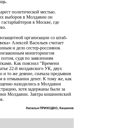
ощь.
 арест политической местью.
их выборов в Молдавии он
 гастарбайтеров в Москве, где
во.
возащитной организации со штаб-
века» Алексей Васильев считает
нным и дело сестер-россиянок
 незаконным мониторингом
 потом, судя по заявлениям
тками. Как пояснил "Времени
атье 22-й молдавского УК, двух
 и то же деяние, сначала предъявив
м в отмывании денег. К тому же, как
мащенко находились в Молдавии
страцию, хотя задержаны были за
ории Молдавии. Завтра кишиневский
в.
Наталья ПРИХОДКО, Кишинев