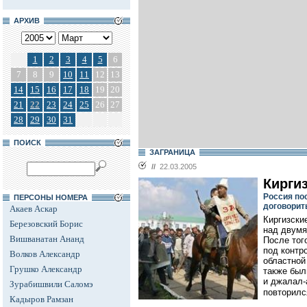
АРХИВ
1
2
3
4
5
6
7
8
9
10
11
12
13
14
15
16
17
18
19
20
21
22
23
24
25
26
27
28
29
30
31
ПОИСК
ЗАГРАНИЦА
//
22.03.2005
Кирги
Россия по
ПЕРСОНЫ НОМЕРА
договорит
Акаев Аскар
Киргизски
Березовский Борис
над двумя
Вишванатан Ананд
После тог
под контр
Волков Александр
областной
Грушко Александр
также был
и джалал-
Зурабишвили Саломэ
повторилс
Кадыров Рамзан