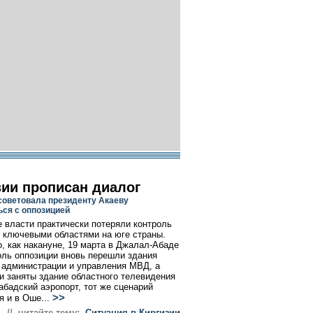
зии прописан диалог
советовала президенту Акаеву
ься с оппозицией
е власти практически потеряли контроль
 ключевыми областями на юге страны.
о, как накануне, 19 марта в Джалал-Абаде
оль оппозиции вновь перешли здания
 администрации и управления МВД, а
и заняты здание областного телевидения
абадский аэропорт, тот же сценарий
>>
я и в Оше...
// читайте тему:
Cитуация в Киргизии