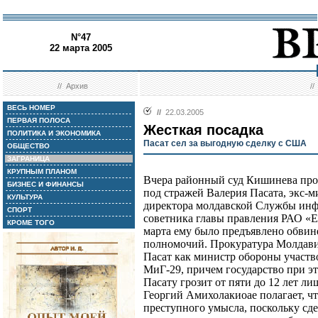
N°47
22 марта 2005
//
Архив
/
ВЕСЬ НОМЕР
//
22.03.2005
ПЕРВАЯ ПОЛОСА
Жесткая посадка
ПОЛИТИКА И ЭКОНОМИКА
Пасат сел за выгодную сделку с США
ОБЩЕСТВО
ЗАГРАНИЦА
КРУПНЫМ ПЛАНОМ
Вчера районный суд Кишинева прод
БИЗНЕС И ФИНАНСЫ
под стражей Валерия Пасата, экс-
КУЛЬТУРА
директора молдавской Службы инф
СПОРТ
советника главы правления РАО «Е
КРОМЕ ТОГО
марта ему было предъявлено обви
полномочий. Прокуратура Молдавии
Пасат как министр обороны участв
МиГ-29, причем государство при эт
Пасату грозит от пяти до 12 лет л
Георгий Амихолакиоае полагает, ч
преступного умысла, поскольку сд