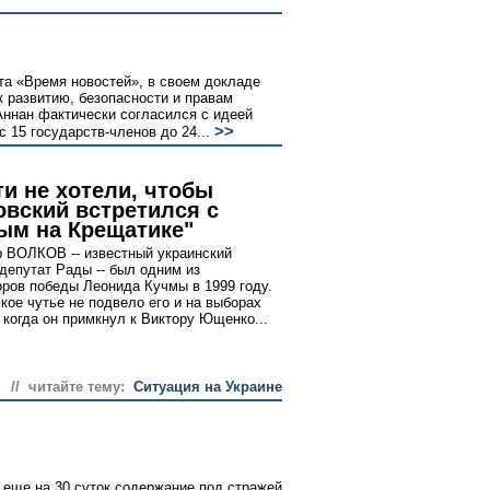
ета «Время новостей», в своем докладе
к развитию, безопасности и правам
ннан фактически согласился с идеей
>>
15 государств-членов до 24...
ти не хотели, чтобы
овский встретился с
ым на Крещатике"
 ВОЛКОВ -- известный украинский
 депутат Рады -- был одним из
оров победы Леонида Кучмы в 1999 году.
кое чутье не подвело его и на выборах
, когда он примкнул к Виктору Ющенко...
// читайте тему:
Ситуация на Украине
еще на 30 суток содержание под стражей