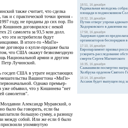
18:51, 16 декабря
Радикальная молодежь собрал
нский также считает, что сделка
площади в подмосковном Со
 так и с практической точки зрения -
18:32, 16 декабря
1997 году, не проданы до сих пор. По
Путин отверг упреки адвокат
Ходорковского в давлении на 
ду Кишинев договорился с некой
х 21 самолета за 93,5 млн долл.
17:58, 16 декабря
Задержан один из предполаг
что эти истребители будут
организаторов беспорядков 
анкциями. В итоге-то «МиГи»
17:10, 16 декабря
ме договора о купле-продаже была
Европарламент призвал росси
 том, что США окажут безвозмездную
ускорить расследование обст
ощь Национальной армии и другим
смерти Сергея Магнитского
л Петр Лучинский.
16:35, 16 декабря
Саакашвили посмертно награ
Холбрука орденом Святого Г
ть госдеп США в утрате недостающих
е вмешательства Вашингтона «МиГи»
16:14, 16 декабря
Ассанж будет выпущен под з
первоначальной. Однако премьер-
 уже объявил, что у Кишинева "нет
ей самолетов".
 Молдавии Александр Муравский, о
но было бы говорить, если бы
 заплатили большую сумму, а разницу
и между собой. Или же если б было
и присвоили упомянутую