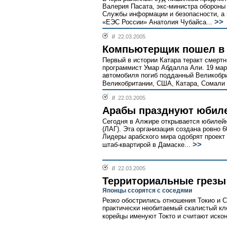
Валерия Пасата, экс-министра обороны
Службы информации и безопасности, а
>>
«ЕЭС России» Анатолия Чубайса...
//
22.03.2005
Компьютерщик пошел в
Первый в истории Катара теракт смертн
программист Умар Абдалла Али. 19 мар
автомобиля погиб подданный Великобри
Великобритании, США, Катара, Сомали 
//
22.03.2005
Арабы празднуют юбил
Сегодня в Алжире открывается юбилейн
(ЛАГ). Эта организация создана ровно 6
Лидеры арабского мира одобрят проект
>>
штаб-квартирой в Дамаске...
//
22.03.2005
Территориальные грезы
Японцы ссорятся с соседями
Резко обострились отношения Токио и 
практически необитаемый скалистый кл
корейцы именуют Токто и считают искон