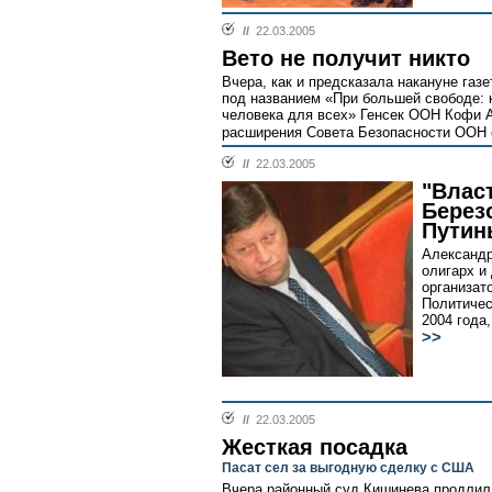
//
22.03.2005
Вето не получит никто
Вчера, как и предсказала накануне газ
под названием «При большей свободе: 
человека для всех» Генсек ООН Кофи А
расширения Совета Безопасности ООН с 
//
22.03.2005
"Влас
Берез
Путин
Александр
олигарх и
организат
Политичес
2004 года
>>
//
22.03.2005
Жесткая посадка
Пасат сел за выгодную сделку с США
Вчера районный суд Кишинева продлил 