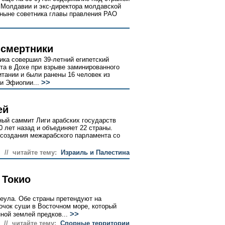
 Молдавии и экс-директора молдавской
 ныне советника главы правления РАО
 смертники
ика совершил 39-летний египетский
та в Дохе при взрыве заминированного
тании и были ранены 16 человек из
>>
и Эфиопии...
ей
ый саммит Лиги арабских государств
0 лет назад и объединяет 22 страны.
 создания межарабского парламента со
// читайте тему:
Израиль и Палестина
 Токио
Сеула. Обе страны претендуют на
очок суши в Восточном море, который
>>
ной землей предков...
// читайте тему:
Спорные территории