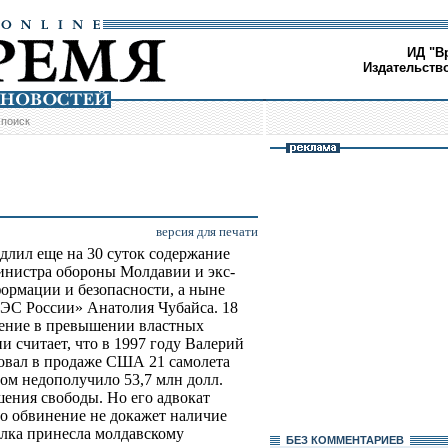
ИД "В
Издательств
/
поиск
версия для печати
лил еще на 30 суток содержание
министра обороны Молдавии и экс-
ормации и безопасности, а ныне
ЭС России» Анатолия Чубайса. 18
нение в превышении властных
 считает, что в 1997 году Валерий
овал в продаже США 21 самолета
ом недополучило 53,7 млн долл.
ишения свободы. Но его адвокат
то обвинение не докажет наличие
елка принесла молдавскому
БЕЗ КОМMЕНТАРИЕВ