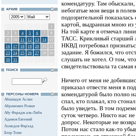
комендатуру. Там обыскали,
небогатые мои вещи в полев
АРХИВ
подозрительной показалась 
картой, выдранная мною из 
1
На той карте я отмечал ли
2
3
4
5
6
7
8
ТАСС. Крикливый старший л
9
10
11
12
13
14
15
НКВД потребовал признаться
16
17
18
19
20
21
22
задание. Я божился, что отс
23
24
25
26
27
28
29
слушать не хотел. О том, ч
30
31
свидетельствовала та самая 
ПОИСК
Ничего от меня не добившис
приказал отвести меня в под
комендатурой было полно нар
ПЕРСОНЫ НОМЕРА
Абашидзе Аслан
спал, кто плакал, кто стонал
Абрамович Роман
было увидеть. В том подзем
Абу Фарадж аль-Либи
суток четверо. Никто нас не
Адамов Евгений
допрос. Некоторые не возвр
Ахмедов Фархад
Потом нас стало как-то убы
Блэр Тони