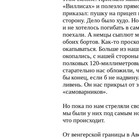
«Виллисах» и полезло прямо
приказал: пушку на прицеп и
сторону. Дело было худо. Но
и не хотелось погибать в с
поехали. А немцы сыплют м
обоих бортов. Как-то проско
окапываться. Больше из наши
окопались, с нашей стороны
полковых 120-миллиметровы
старательно нас обложили, 
бы конец, если б не надвину
ливень. Он нас прикрыл от 
«самоварников».
Но пока по нам стреляли сво
мы были у них под самым но
что происходит.
От венгерской границы в Ав