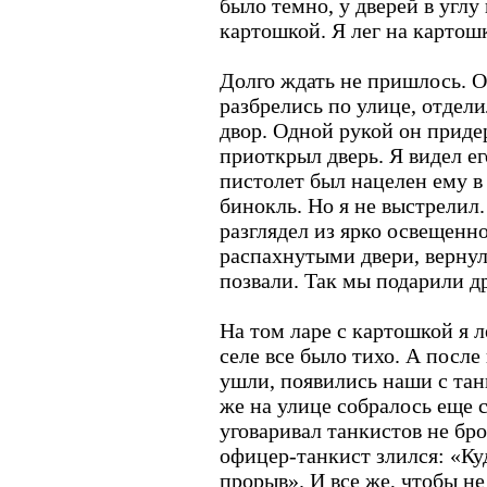
было темно, у дверей в углу
картошкой. Я лег на картош
Долго ждать не пришлось. О
разбрелись по улице, отдели
двор. Одной рукой он приде
приоткрыл дверь. Я видел его
пистолет был нацелен ему в 
бинокль. Но я не выстрелил.
разглядел из ярко освещенно
распахнутыми двери, вернулс
позвали. Так мы подарили д
На том ларе с картошкой я л
селе все было тихо. А после
ушли, появились наши с танк
же на улице собралось еще 
уговаривал танкистов не брос
офицер-танкист злился: «Ку
прорыв». И все же, чтобы не