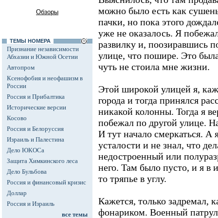
можно было есть как сушен
Обзоры
пачки, но пока этого дождал
уже не оказалось. Я побежал
ТЕМЫ НОМЕРА
развилку и, поозиравшись п
Признание независимости
улице, что пошире. Это был
Абхазии и Южной Осетии
чуть не стоила мне жизни.
Автопром
Ксенофобия и неофашизм в
России
Этой широкой улицей я, каж
Россия и Прибалтика
города и тогда принялся рас
Исторические версии
никакой колонны. Тогда я ве
Косово
побежал по другой улице. На
Россия и Белоруссия
И тут начало смеркаться. А 
Израиль и Палестина
усталости и не знал, что дел
Дело ЮКОСа
недостроенный или полураз
Защита Химкинского леса
него. Там было пусто, и я в
Дело Бульбова
то тряпье в углу.
Россия и финансовый кризис
Доллар
Кажется, только задремал, к
Россия и Израиль
фонариком. Военный патрул
все темы