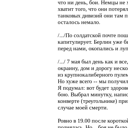
что ни день, бои. Немцы не 
хватит того, что они потер
танковых дивизий они там п
осталось немало.
/.../По солдатской почте по
капитулирует. Берлин уже б
перед нами, окопались и лу
/.../ 7 мая был день как и в
окраину, дом и дорогу неско
из крупнокалиберного пулем
Но хуже всего -- мы получил
Я подумал: вот будет здоров
бою. Выбрал минутку, напис
конверте (треугольнике) пр
случае моей смерти.
Ровно в 19.00 после коротко
поднялась. Но... боя не было