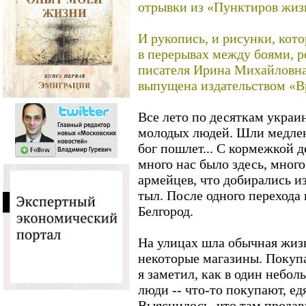
отрывки из «Пунктиров жиз
И рукопись, и рисунки, кот
в перерывах между боями, р
писателя Ирина Михайловна
выпущена издательством «В
Все лето по десяткам украи
молодых людей. Шли медленн
бог пошлет... С кормежкой 
много нас было здесь, мног
армейцев, что добирались из
тыл. После одного перехода
Белгород.
На улицах шла обычная жиз
некоторые магазины. Покупа
я заметил, как в один неб
люди -- что-то покупают, едя
Выяснилось, что там продав