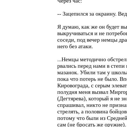
Через час:
-- Зацепился за окраину. Ве
Я думаю, как же он будет в
выкручиваться и не потребо
соседи, под вечер немцы дра
него без атаки.
...Немцы методично обстрел
рвались перед нами в степи
мазанок. Убили там у школы
пока что потерь не было. В
Кировограда, с серым элева
полудня меня вызвал Миргор
(Дегтярева), который я не з
спрашивал, никто не признав
стрелять, а половина бойцо
потому что были из Средней
сам (не бросать же оружие). 