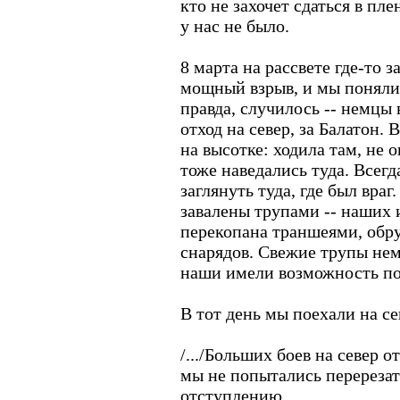
кто не захочет сдаться в пле
у нас не было.
8 марта на рассвете где-то 
мощный взрыв, и мы поняли 
правда, случилось -- немцы 
отход на север, за Балатон.
на высотке: ходила там, не о
тоже наведались туда. Всег
заглянуть туда, где был вра
завалены трупами -- наших и
перекопана траншеями, обр
снарядов. Свежие трупы не
наши имели возможность по
В тот день мы поехали на сев
/.../Больших боев на север о
мы не попытались перерезат
отступлению.