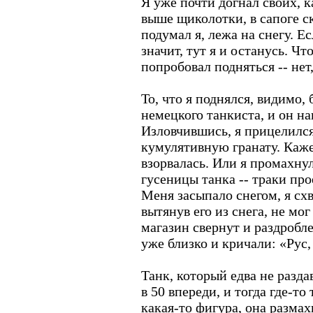
Я уже почти догнал своих, к
выше щиколотки, в сапоге ск
подумал я, лежа на снегу. Е
значит, тут я и останусь. Чт
попробовал подняться -- нет
То, что я поднялся, видимо,
немецкого танкиста, и он на
Изловчившись, я прицелилс
кумулятивную гранату. Кажет
взорвалась. Или я промахнул
гусеницы танка -- траки пр
Меня засыпало снегом, я схва
вытянув его из снега, не мог
магазин свернут и раздробл
уже близко и кричали: «Рус,
Танк, который едва не разда
в 50 впереди, и тогда где-т
какая-то фигура, она размах