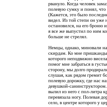
рвануло. Когда человек зама
полевую сумку и понял, что
(Кажется, это было последне
видел. Из той степи он уже 
остановился, на его броню и
я все же выпустил по ним к
больше не стрелял.
Немцы, однако, миновали нас
скирдам. Ко мне пришкандыб
которого неподвижно висела
помог мне забраться в густы
сторону, мы долго продирали
слушая, как рядом гремит б
полевую дорожку, где нас н
девушкой-санинструктором. 
вылил из него с пол-литра 
перевязала ногу. Полевая до
село, в центре которого у ц