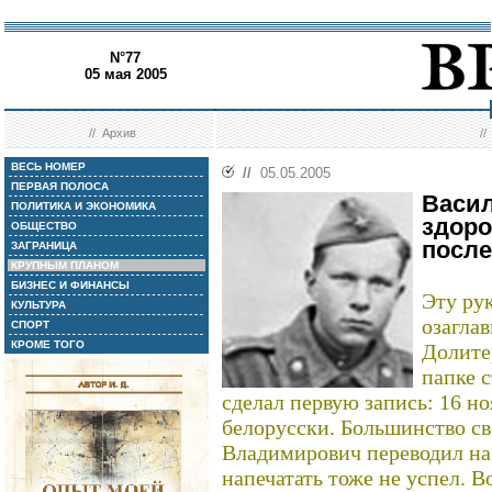
N°77
05 мая 2005
//
Архив
/
ВЕСЬ НОМЕР
//
05.05.2005
ПЕРВАЯ ПОЛОСА
Васил
ПОЛИТИКА И ЭКОНОМИКА
здоро
ОБЩЕСТВО
посл
ЗАГРАНИЦА
КРУПНЫМ ПЛАНОМ
БИЗНЕС И ФИНАНСЫ
Эту ру
КУЛЬТУРА
озагла
СПОРТ
КРОМЕ ТОГО
Долите
папке с
сделал первую запись: 16 но
белорусски. Большинство св
Владимирович переводил на 
напечатать тоже не успел. 