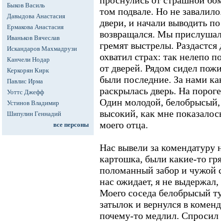
проснулись от страшной бом
Быков Василь
том подвале. Но не завалило
Давыдова Анастасия
двери, и начали выводить по
Ермакова Анастасия
возвращался. Мы прислушали
Иваньков Вячеслав
гремят выстрелы. Раздастся 
Искандаров Махмадрузи
охватил страх: так нелепо п
Канчели Нодар
от дверей. Рядом сидел пож
Керкорян Кирк
были последние. За нами как
Павлис Ирма
раскрылась дверь. На порог
Уоттс Джефф
Один молодой, белобрысый, 
Устинов Владимир
высокий, как мне показалось
Шипулин Геннадий
моего отца.
все персоны
Нас вывели за комендатуру н
картошка, были какие-то гря
поломанный забор и чужой с
нас ожидает, я не выдержал,
Моего соседа белобрысый ту
затылок и вернулся в коменд
почему-то медлил. Спросил 