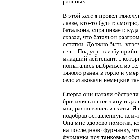
раненых.
В этой хате я провел тяжелу
лавке, кто-то будит: смотрю
батальона, спрашивает: куда
сказал, что батальон разгро
остатки. Должно быть, утро
село. Под утро в избу приб
младший лейтенант, с котор
попытались выбраться из сел
тяжело ранен в горло и умер
село атаковали немецкие та
Сперва они начали обстрели
бросились на плотину и дал
мог, расползлись из хаты. Я
подобрав оставленную кем-т
Она мне здорово помогла, ко
на последнюю фурманку, что
фурманка под танковым обст