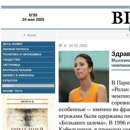
N°89
24 мая 2005
//
Архив
/
ВЕСЬ НОМЕР
//
24.05.2005
ПЕРВАЯ ПОЛОСА
Здрав
ПОЛИТИКА И ЭКОНОМИКА
Мыскина
ОБЩЕСТВО
чемпион
ЗАГРАНИЦА
КРУПНЫМ ПЛАНОМ
БИЗНЕС И ФИНАНСЫ
КУЛЬТУРА
В Пари
СПОРТ
«Ролан
КРОМЕ ТОГО
чемпио
соревн
особенные -- именно во фр
игроками были одержаны пе
«Большого шлема». В 1996 г
Кафельников, в прошлом сез