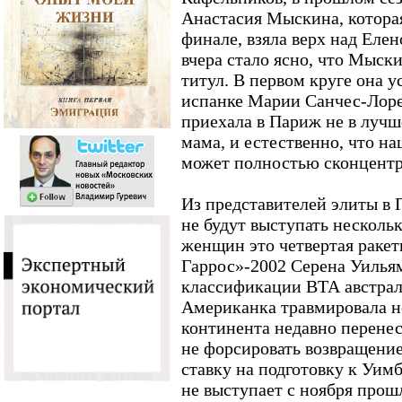
Анастасия Мыскина, которая
финале, взяла верх над Еле
вчера стало ясно, что Мыск
титул. В первом круге она 
испанке Марии Санчес-Лоренц
приехала в Париж не в лучш
мама, и естественно, что на
может полностью сконцентри
Из представителей элиты в
не будут выступать несколь
женщин это четвертая ракет
Гаррос»-2002 Серена Уилья
классификации ВТА австра
Американка травмировала но
континента недавно перенес
не форсировать возвращение
ставку на подготовку к Уи
не выступает с ноября прош