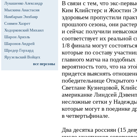
В связи с тем, что экс-перв
Лукашенко Александр
Ким Клийстерс и Жюстин Эн
Мыскина Анастасия
здоровьем пропустили прак
Намбарын Энхбаяр
прошлого сезона, они расте
Совмен Хазрет
Ходорковский Михаил
и сейчас получили невысоки
Шарон Ариэль
соответствует их реальной 
Шаронов Андрей
1/8 финала могут состоятьс
Шредер Герхард
которые по составу участни
Ярузельский Войцех
главного матча на подобных
все персоны
вероятность того, что на эт
придется выяснять отношен
победительнице Открытого
Светлане Кузнецовой, Клийс
американке Линдсей Дэвенпо
несложные сетки у Надежды
которые могут в поединке др
в четвертьфинале.
Два десятка россиян (15 де
число участников соревнова