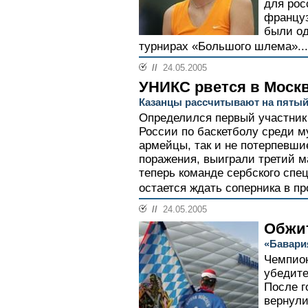
для рос
француз
были од
турнирах «Большого шлема»...
//
24.05.2005
УНИКС рвется в Моск
Казанцы рассчитывают на пятый
Определился первый участник
России по баскетболу среди 
армейцы, так и не потерпевши
поражения, выиграли третий ма
теперь команде сербского сп
остается ждать соперника в пр
//
24.05.2005
Обжи
«Бавари
Чемпио
убедите
После 
вернули