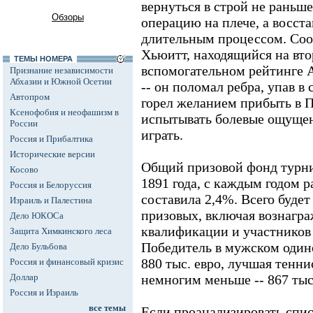
вернуться в строй не раньше
Обзоры
операцию на плече, а восст
длительным процессом. Со
Хьюитт, находящийся на вто
ТЕМЫ НОМЕРА
вспомогательном рейтинге 
Признание независимости
Абхазии и Южной Осетии
-- он поломал ребра, упав в
Автопром
горел желанием прибыть в 
Ксенофобия и неофашизм в
испытывать болевые ощущен
России
играть.
Россия и Прибалтика
Исторические версии
Общий призовой фонд турни
Косово
1891 года, с каждым годом р
Россия и Белоруссия
составила 2,4%. Всего будет
Израиль и Палестина
призовых, включая вознагра
Дело ЮКОСа
квалификации и участников 
Защита Химкинского леса
Победитель в мужском одино
Дело Бульбова
880 тыс. евро, лучшая тенн
Россия и финансовый кризис
Доллар
немногим меньше -- 867 тыс.
Россия и Израиль
все темы
Если проанализировать спи