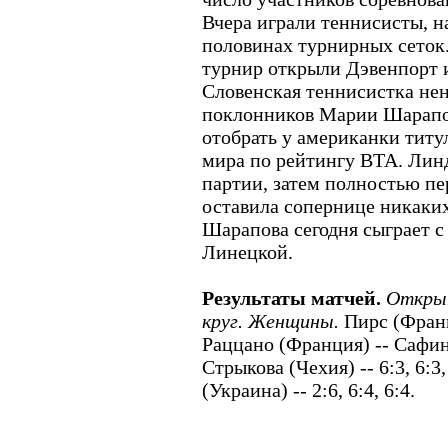
Вчера играли теннисисты, н
половинах турнирных сеток
турнир открыли Дэвенпорт 
Словенская теннисистка не
поклонников Марии Шарапов
отобрать у американки тит
мира по рейтингу ВТА. Линд
партии, затем полностью пе
оставила сопернице никаких н
Шарапова сегодня сыграет с
Линецкой.
Результаты матчей.
Открыт
круг. Женщины.
Пирс (Франци
Раццано (Франция) -- Сафина 
Стрыкова (Чехия) -- 6:3, 6:3
(Украина) -- 2:6, 6:4, 6:4.