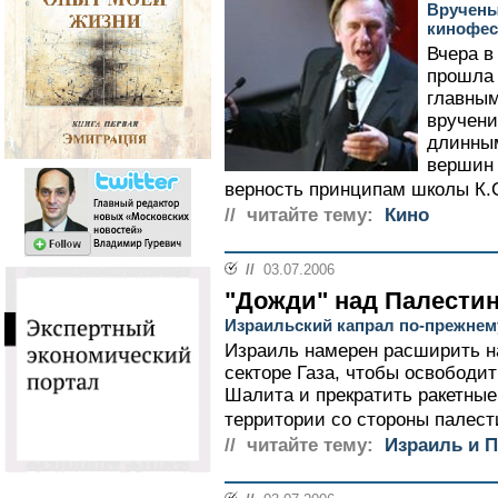
Вручены
кинофес
Вчера в
прошла
главным
вручени
длинным
вершин 
верность принципам школы К.С
// читайте тему:
Кино
//
03.07.2006
"Дожди" над Палести
Израильский капрал по-прежнем
Израиль намерен расширить н
секторе Газа, чтобы освободит
Шалита и прекратить ракетные
территории со стороны палести
// читайте тему:
Израиль и 