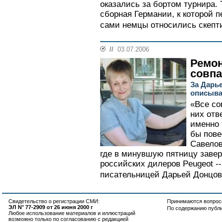
оказались за бортом турнира. 
сборная Германии, к которой 
сами немцы относились скепти
//
03.07.2006
Ремон
совп
За Дарь
описыва
«Все со
них отв
именно 
бы пове
Савелов
где в минувшую пятницу заве
российских дилеров Peugeot -
писательницей Дарьей Донцово
Свидетельство о регистрации СМИ:
Принимаются вопросы
ЭЛ N° 77-2909 от 26 июня 2000 г
По содержанию публ
Любое использование материалов и иллюстраций
возможно только по согласованию с редакцией