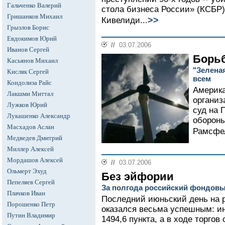
Гальченко Валерий
стола бизнеса России» (КСБР)
Гришанков Михаил
>>
Кивелиди...
Грызлов Борис
Евдокимов Юрий
//
03.07.2006
Иванов Сергей
Борьб
Касьянов Михаил
"Зеленая
Кисляк Сергей
всем
Кондолиза Райс
Америка
Лакшми Миттал
организ
Лужков Юрий
суд на 
Лукашенко Александр
оборон
Масхадов Аслан
Рамсфел
Медведев Дмитрий
Миллер Алексей
Мордашов Алексей
//
03.07.2006
Ольмерт Эхуд
Без эйфории
Пепеляев Сергей
За полгода российский фондовы
Плачков Иван
Последний июньский день на 
Порошенко Петр
оказался весьма успешным: ин
Путин Владимир
1494,6 пункта, а в ходе торгов