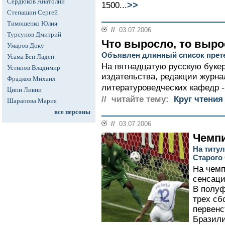
Сердюков Анатолий
>>
1500...
Степашин Сергей
Тимошенко Юлия
//
03.07.2006
Турсунов Дмитрий
Что выросло, то выр
Умаров Доку
Объявлен длинный список прет
Усама Бен Ладен
На пятнадцатую русскую буке
Устинов Владимир
издательства, редакции журна
Фрадков Михаил
литературоведческих кафедр -
Ципи Ливни
// читайте тему:
Круг чтения
Шарапова Мария
все персоны
//
03.07.2006
Чемпи
На титу
Старого
На чемп
сенсаци
В полуф
трех сб
первенс
Бразили