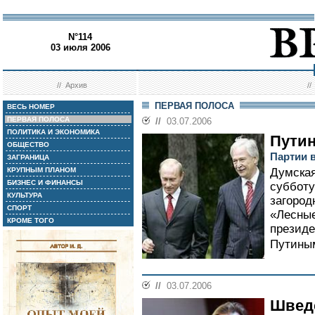
N°114
03 июля 2006
//
Архив
/
ПЕРВАЯ ПОЛОСА
ВЕСЬ НОМЕР
ПЕРВАЯ ПОЛОСА
//
03.07.2006
ПОЛИТИКА И ЭКОНОМИКА
Путин
ОБЩЕСТВО
Партии 
ЗАГРАНИЦА
КРУПНЫМ ПЛАНОМ
Думская
БИЗНЕС И ФИНАНСЫ
субботу
КУЛЬТУРА
загород
СПОРТ
«Лесные
КРОМЕ ТОГО
презид
Путиным
//
03.07.2006
Шведс