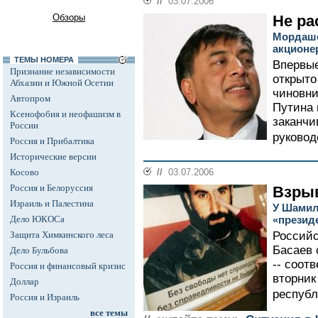
//
03.07.2006
Обзоры
Не ра
Мордашо
акционе
ТЕМЫ НОМЕРА
Впервые
Признание независимости
открыто
Абхазии и Южной Осетии
чиновни
Автопром
Путина 
Ксенофобия и неофашизм в
заканчи
России
руковод
Россия и Прибалтика
Исторические версии
Косово
//
03.07.2006
Россия и Белоруссия
Взры
Израиль и Палестина
У Шамил
Дело ЮКОСа
«презид
Защита Химкинского леса
Россий
Басаев 
Дело Бульбова
-- соот
Россия и финансовый кризис
вторник
Доллар
республ
Россия и Израиль
все темы