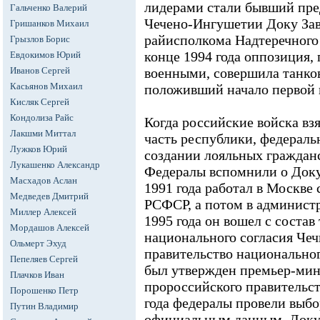
лидерами стали бывший пред
Гальченко Валерий
Чечено-Ингушетии Доку Зав
Гришанков Михаил
райисполкома Надтеречного
Грызлов Борис
конце 1994 года оппозиция
Евдокимов Юрий
Иванов Сергей
военными, совершила танко
Касьянов Михаил
положивший начало первой в
Кисляк Сергей
Кондолиза Райс
Когда российские войска вз
Лакшми Миттал
часть республики, федераль
Лужков Юрий
создании лояльных гражданс
Лукашенко Александр
Федералы вспомнили о Доку
Масхадов Аслан
1991 года работал в Москве 
Медведев Дмитрий
РСФСР, а потом в администр
Миллер Алексей
1995 года он вошел с состав
Мордашов Алексей
национального согласия Чечн
Ольмерт Эхуд
правительство национальног
Пепеляев Сергей
был утвержден премьер-мин
Плачков Иван
пророссийского правительст
Порошенко Петр
года федералы провели выбо
Путин Владимир
официальным данным, Доку 