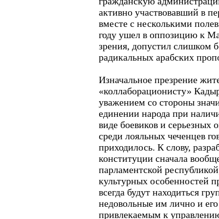
гражданскую администраци
активно участвовавший в пе
вместе с несколькими поле
году ушел в оппозицию к Мас
зрения, допустил слишком б
радикальных арабских проп
Изначальное презрение жит
«коллаборационисту» Кадыр
уважением со стороны значи
единении народа при налич
виде боевиков и серьезных
среди лояльных чеченцев гов
приходилось. К слову, разр
конституции сначала вообщ
парламентской республикой,
культурных особенностей п
всегда будут находиться гру
недовольные им лично и его
привлекаемым к управлению