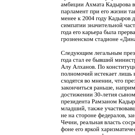
амбиции Ахмата Кадырова в 
парламент при его жизни так
менее к 2004 году Кадыров 
симпатии значительной част
года его карьера была прер
грозненском стадионе «Дин
Следующим легальным прези
года стал ее бывший минист
Алу Алханов. По конституци
полномочий истекает лишь в
сходятся во мнении, что пр
закончиться раньше, наприме
достижении 30-летия сыном
президента Рамзаном Кадыр
младший, также участвовавш
не на стороне федералов, з
Чечни, реальная власть соср
фоне его яркой харизматич