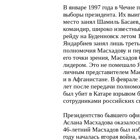
В январе 1997 года в Чечне 
выборы президента. Их выи
место занял Шамиль Басаев,
командир, широко известный
рейду на Буденновск летом 
Яндарбиев занял лишь треть
полномочия Масхадову и пе
его точки зрения, Масхадов
лидером. Это не помешало Я
личным представителем Мас
и в Афганистане. В феврале 
лет после передачи полномо
был убит в Катаре взрывом 
сотрудниками российских с
Президентство бывшего офи
Аслана Масхадова оказалось
46-летний Масхадов был избр
году началась вторая война,