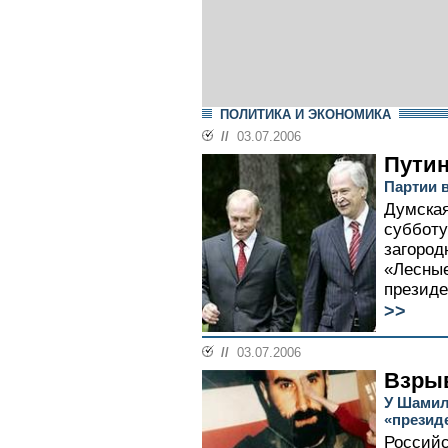
ПОЛИТИКА И ЭКОНОМИКА
//
03.07.2006
Путин
Партии 
Думская
субботу
загород
«Лесные
президе
>>
//
03.07.2006
Взры
У Шамил
«презид
Россий