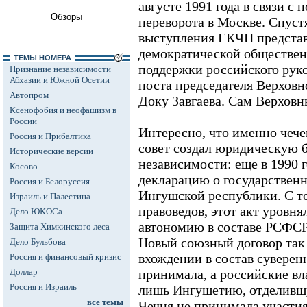
августе 1991 года в связи с
Обзоры
переворота в Москве. Спуст
выступления ГКЧП представ
демократической обществен
ТЕМЫ НОМЕРА
поддержки российского руко
Признание независимости
Абхазии и Южной Осетии
поста председателя Верховн
Автопром
Доку Завгаева. Сам Верховн
Ксенофобия и неофашизм в
России
Интересно, что именно чеч
Россия и Прибалтика
совет создал юридическую б
Исторические версии
независимости: еще в 1990 
Косово
декларацию о государственн
Россия и Белоруссия
Ингушской республики. С то
Израиль и Палестина
правоведов, этот акт уров
Дело ЮКОСа
автономию в составе РСФСР
Защита Химкинского леса
Новый союзный договор так 
Дело Бульбова
вхождении в состав суверен
Россия и финансовый кризис
Доллар
принимала, а российские вл
Россия и Израиль
лишь Ингушетию, отделившую
все темы
Чечня не принимала участия