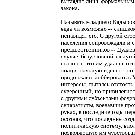
выглядит лишь формальным
закона.
Называть младшего Кадыро
едва ли возможно -- слишко
ненавидят его. С другой сто
населения сопровождали и 
предшественников -- Дудаев
случае, безусловной заслуг
стало то, что им удалось от
«национальную идею»: они 
продолжают лоббировать в 
интересы, пытаясь отстоять 
суверенный, но привилегир
с другими субъектами феде
сепаратисты, воевавшие про
руках, в последние годы пе
осознав, что последние соз
политическую систему, впо
позволяющую им чувствовать