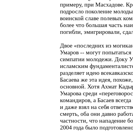
примеру, при Масхадове. Кр
подросло поколение молоды
воинской славе полевых ком
более что большая часть на
погибли, эмигрировали, сда
Двое «последних из могикан
Умаров -- могут попытаться 
симпатии молодежи. Доку У
исламским фундаменталистом
разделяет идею всекавказск
Басаева же эта идея, похоже
основной. Хотя Ахмат Кадыр
Умарова среди «переговоро
командиров, а Басаев всег
и даже взял на себя ответст
смерть, оба они давно работ
частности, что нападение б
2004 года было подготовлен