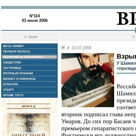
N°114
03 июля 2006
//
Архив
/
ВЕСЬ НОМЕР
//
03.07.2006
ПЕРВАЯ ПОЛОСА
Взры
ПОЛИТИКА И ЭКОНОМИКА
У Шамил
ОБЩЕСТВО
«презид
ЗАГРАНИЦА
КРУПНЫМ ПЛАНОМ
БИЗНЕС И ФИНАНСЫ
КУЛЬТУРА
Россий
СПОРТ
Шамиль
КРОМЕ ТОГО
презид
соотве
вторник подписал глава не
Умаров. До сих пор Басаев 
премьером сепаратистского 
Фактически его должностно