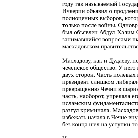
году так называемый Госуд
Ичкерии объявил о продлен
полноценных выборов, кото
только после войны. Однов
был объявлен Абдул-Халим 
занимавшийся вопросами ша
масхадовском правительстве
Масхадову, как и Дудаеву, н
чеченское общество. У него 
двух сторон. Часть полевых
президент слишком либерал
превращению Чечни в шариат
часть, наоборот, упрекала е
исламским фундаменталиста
разгул криминала. Масхадов
избежать начала в Чечне вн
без конца шел на уступки то