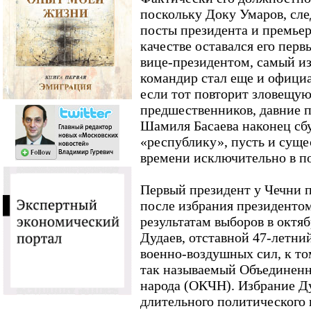
поскольку Доку Умаров, сле
посты президента и премьер
качестве оставался его перв
вице-президентом, самый и
командир стал еще и офици
если тот повторит зловещую
предшественников, давние 
Шамиля Басаева наконец сбу
«республику», пусть и сущ
времени исключительно в п
Первый президент у Чечни п
после избрания президентом
результатам выборов в октяб
Дудаев, отставной 47-летни
военно-воздушных сил, к т
так называемый Объединенн
народа (ОКЧН). Избрание Ду
длительного политического 