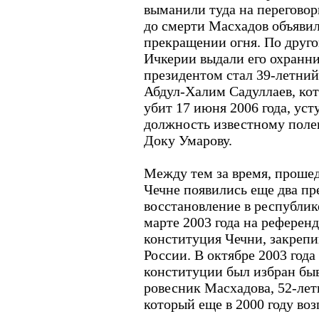
выманили туда на переговор
до смерти Масхадов объяви
прекращении огня. По друго
Ичкерии выдали его охранни
президентом стал 39-летни
Абдул-Халим Садуллаев, кот
убит 17 июня 2006 года, ус
должность известному поле
Доку Умарову.
Между тем за время, прошед
Чечне появились еще два пр
восстановление в республи
марте 2003 года на референ
конституция Чечни, закрепи
России. В октябре 2003 год
конституции был избран бы
ровесник Масхадова, 52-ле
который еще в 2000 году во