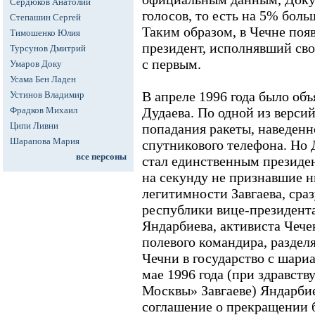
Сердюков Анатолий
голосов, то есть на 5% боль
Степашин Сергей
Таким образом, в Чечне появ
Тимошенко Юлия
президент, исполнявший св
Турсунов Дмитрий
с первым.
Умаров Доку
Усама Бен Ладен
В апреле 1996 года было об
Устинов Владимир
Фрадков Михаил
Дудаева. По одной из версий
Ципи Ливни
попадания ракеты, наведенн
Шарапова Мария
спутникового телефона. Но Д
все персоны
стал единственным президе
на секунду не признавшие н
легитимности Завгаева, сраз
республики вице-президента
Яндарбиева, активиста Чече
полевого командира, разде
Чечни в государство с шари
мае 1996 года (при здравст
Москвы» Завгаеве) Яндарби
соглашение о прекращении 