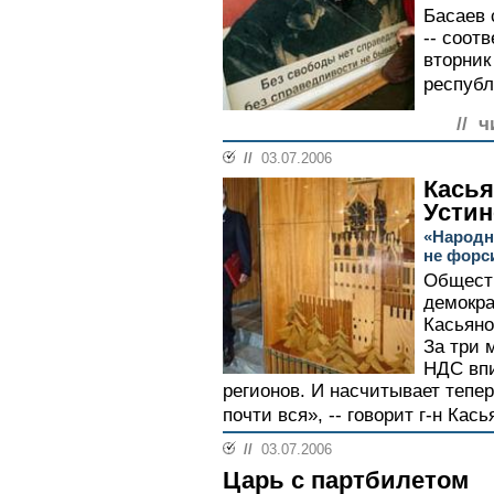
Басаев 
-- соот
вторник
республ
// ч
//
03.07.2006
Касья
Устин
«Народн
не форс
Общест
демокр
Касьяно
За три 
НДС впи
регионов. И насчитывает тепер
почти вся», -- говорит г-н Касья
//
03.07.2006
Царь с партбилетом