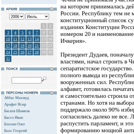
на котором принималась де
АРХИВ
России. Республику тем не 
конституционный список су
1
2
изданиях Конституции Росси
3
4
5
6
7
8
9
номером 20 и наименование
10
11
12
13
14
15
16
Ичкерия».
17
18
19
20
21
22
23
24
25
26
27
28
29
30
Президент Дудаев, поначал
31
властями, начал строить в 
сепаратистское государство.
ПОИСК
полного вывода из республи
вооруженных сил. Республи
алфавит, готовилась печатат
ПЕРСОНЫ НОМЕРА
и самостоятельно строила 
Аббас Махмуд
странами. Но хотя на выбора
Арафат Ясир
поддержало около 90% избир
Басаев Шамиль
согласились далеко не все. 
Бассо Иван
распустить парламент, и эт
Блохин Олег
формированию мощной анти
Боос Георгий