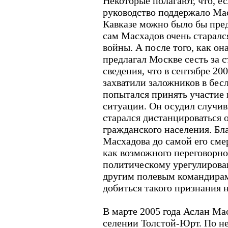
Некоторые полагают, что, е
руководство поддержало Мас
Кавказе можно было бы пред
сам Масхадов очень старалс
войны. А после того, как он
предлагал Москве сесть за с
сведения, что в сентябре 200
захватили заложников в бес
попытался принять участие
ситуации. Он осудил случив
старался дистанцироваться 
гражданского населения. Бл
Масхадова до самой его сме
как возможного переговорно
политическому урегулирова
другим полевым командирам
добиться такого признания н
В марте 2005 года Аслан Ма
селении Толстой-Юрт. По н