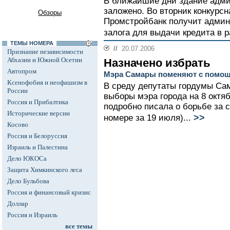
В ближайшие дни здание адми
заложено. Во вторник конкурс
Обзоры
Промстройбанк получит админ
залога для выдачи кредита в р
ТЕМЫ НОМЕРА
//
20.07.2006
Признание независимости
Абхазии и Южной Осетии
Назначено избрать
Автопром
Мэра Самары поменяют с помо
Ксенофобия и неофашизм в
В среду депутаты гордумы Са
России
выборы мэра города на 8 октяб
Россия и Прибалтика
подробно писала о борьбе за 
Исторические версии
>>
номере за 19 июля)...
Косово
Россия и Белоруссия
Израиль и Палестина
Дело ЮКОСа
Защита Химкинского леса
Дело Бульбова
Россия и финансовый кризис
Доллар
Россия и Израиль
все темы