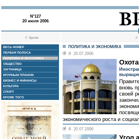
N°127
20 июля 2006
//
Архив
/
ПОЛИТИКА И ЭКОНОМИКА
ВЕСЬ НОМЕР
ПЕРВАЯ ПОЛОСА
//
20.07.2006
ПОЛИТИКА И ЭКОНОМИКА
Охота
ОБЩЕСТВО
Иностра
ЗАГРАНИЦА
выращив
КРУПНЫМ ПЛАНОМ
Правите
БИЗНЕС И ФИНАНСЫ
КУЛЬТУРА
вновь п
СПОРТ
своей р
КРОМЕ ТОГО
закончи
экономи
посвяще
экономического роста и социал
//
20.07.2006
Угол 