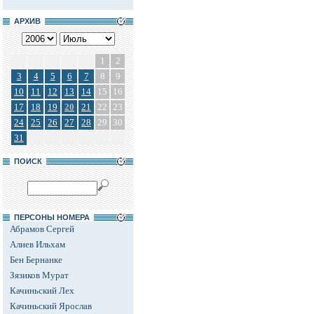
АРХИВ
1
2
3
4
5
6
7
8
9
10
11
12
13
14
15
16
17
18
19
20
21
22
23
24
25
26
27
28
29
30
31
ПОИСК
ПЕРСОНЫ НОМЕРА
Абрамов Сергей
Алиев Ильхам
Бен Бернанке
Зязиков Мурат
Качиньский Лех
Качиньский Ярослав