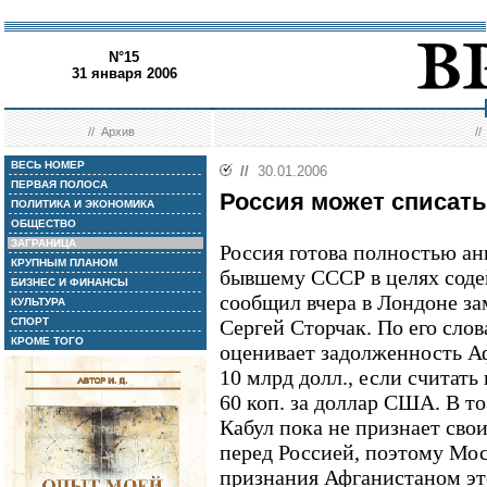
N°15
31 января 2006
//
Архив
/
ВЕСЬ НОМЕР
//
30.01.2006
ПЕРВАЯ ПОЛОСА
Россия может списать
ПОЛИТИКА И ЭКОНОМИКА
ОБЩЕСТВО
ЗАГРАНИЦА
Россия готова полностью ан
КРУПНЫМ ПЛАНОМ
бывшему СССР в целях соде
БИЗНЕС И ФИНАНСЫ
сообщил вчера в Лондоне з
КУЛЬТУРА
СПОРТ
Сергей Сторчак. По его слов
КРОМЕ ТОГО
оценивает задолженность А
10 млрд долл., если считать
60 коп. за доллар США. В то
Кабул пока не признает свои
перед Россией, поэтому Мос
признания Афганистаном это