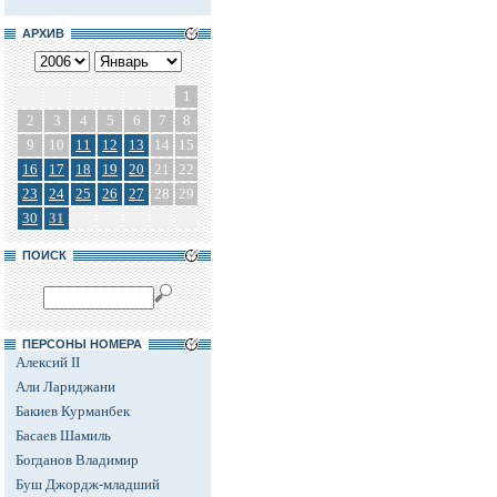
АРХИВ
1
2
3
4
5
6
7
8
9
10
11
12
13
14
15
16
17
18
19
20
21
22
23
24
25
26
27
28
29
30
31
ПОИСК
ПЕРСОНЫ НОМЕРА
Алексий II
Али Лариджани
Бакиев Курманбек
Басаев Шамиль
Богданов Владимир
Буш Джордж-младший