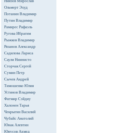
Ниязов Мирослав
Ольмерт Эхуд
Потанин Владимир
Путин Владимир
Рамирес Рафаэль
Ругова Ибрагим
Рыжков Владимир
Рязанов Александр
Садилова Лариса
Саули Ниинисто
Сторчак Сергей
Сумин Петр
Сычев Андрей
Тимошенко Юлия
Устинов Владимир
Фатмир Сэйдиу
Халонен Тарья
Чекрыгин Василий
Чубайс Анатолий
Юнак Алевтин
Юнусов Ахмед