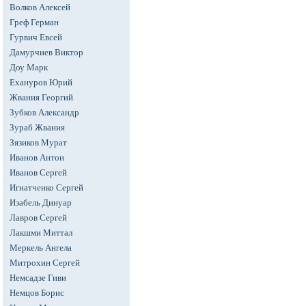
Волков Алексей
Греф Герман
Гурвич Евсей
Дамурчиев Виктор
Доу Марк
Ехануров Юрий
Жвания Георгий
Зубков Александр
Зураб Жвания
Зязиков Мурат
Иванов Антон
Иванов Сергей
Игнатченко Сергей
Изабель Динуар
Лавров Сергей
Лакшми Миттал
Меркель Ангела
Митрохин Сергей
Немсадзе Гиви
Немцов Борис