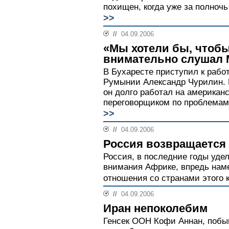
похищен, когда уже за полночь
>>
//
04.09.2006
«Мы хотели бы, чтобы
внимательно слушал 
В Бухаресте приступил к рабо
Румынии Александр Чурилин. Н
он долго работал на американ
переговорщиком по проблемам 
>>
//
04.09.2006
Россия возвращается
Россия, в последние годы уд
внимания Африке, впредь наме
отношения со странами этого к
//
04.09.2006
Иран непоколебим
Генсек ООН Кофи Аннан, побыв