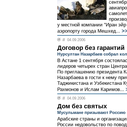
сентябр
авиапро
самолет
произво
у местной компании "Иран эйр 
>
аэропорту города Мешхед...
//
04.09.2006
Договор без гарантий
Нурсултан Назарбаев собрал кол
В Астане 1 сентября состояла
лидеров четырех стран Центра
По приглашению президента К
Назарбаева в гости к нему пр
Таджикистана и Узбекистана 
Рахмонов и Ислам Каримов...
//
04.09.2006
Дом без святых
Мусульмане призывают Россию к
Арабские страны и организаци
России недовольство по повод