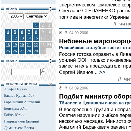
энергетическом комплексе кор
АРХИВ
Светлане СТЕПАНЕНКО расска
топлива и энергетики Украин
// чита
1
2
3
4
5
6
7
8
9
10
//
04.09.2006
11
12
13
14
15
16
17
Небоевые миротворц
18
19
20
21
22
23
24
Российские «голубые каски» отс
25
26
27
28
29
30
Россия готова оправить в Лив
усилий ООН только инженерны
ПОИСК
заместитель председателя пра
>>
Сергей Иванов...
// чи
ПЕРСОНЫ НОМЕРА
//
04.09.2006
Асафа Пауэлл
Подбит министр обор
Бакиев Курманбек
Баранкевич Анатолий
Тбилиси и Цхинвали снова на г
Бенедикт XVI
В воскресенье Грузия и непри
Бойко Юрий
Осетия нарушили зыбкое пере
несколько месяцев. Министр 
Гавриленков Евгений
Анатолий Баранкевич заявил «
Дементьева Елена