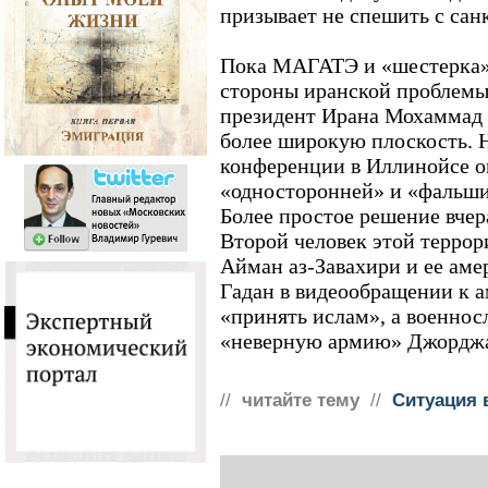
призывает не спешить с сан
Пока МАГАТЭ и «шестерка»
стороны иранской проблем
президент Ирана Мохаммад 
более широкую плоскость. 
конференции в Иллинойсе он
«односторонней» и «фальши
Более простое решение вче
Второй человек этой терро
Айман аз-Завахири и ее ам
Гадан в видеообращении к 
«принять ислам», а военно
«неверную армию» Джорджа
//
читайте тему
//
Ситуация 