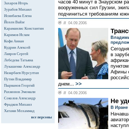
часов 40 минут в Знаурском р
Захаров Игорь
вооруженных сил Грузии, экип
Зурабов Михаил
подчиниться требованиям южн
Исинбаева Елена
Йохен Вайзе
//
04.09.2006
Караманлис Константин
Транс
Каримов Ислам
Владими
Кофи Аннан
предлож
Кудрин Алексей
Сегодня
Лавров Сергей
в заруб
африкан
Лебедева Татьяна
пунктом
Лукашенко Александр
Афины 
Назарбаев Нурсултан
российс
Путин Владимир
>>
днем...
Пырванов Георгий
Рахмонов Эмомали
//
04.09.2006
Соколов Александр
Не уд
Фрадков Михаил
В Иране 
Хатами Мохаммад
Начавша
все персоны
авиатор
наступл