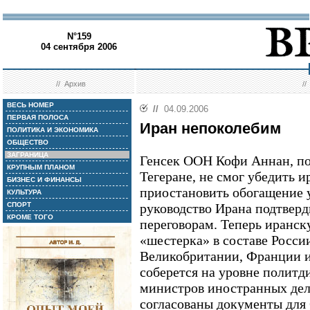
N°159
04 сентября 2006
//
Архив
/
ВЕСЬ НОМЕР
//
04.09.2006
ПЕРВАЯ ПОЛОСА
Иран непоколебим
ПОЛИТИКА И ЭКОНОМИКА
ОБЩЕСТВО
ЗАГРАНИЦА
Генсек ООН Кофи Аннан, по
КРУПНЫМ ПЛАНОМ
Тегеране, не смог убедить и
БИЗНЕС И ФИНАНСЫ
приостановить обогащение у
КУЛЬТУРА
СПОРТ
руководство Ирана подтверд
КРОМЕ ТОГО
переговорам. Теперь иранск
«шестерка» в составе Росси
Великобритании, Франции и
соберется на уровне политд
министров иностранных дел)
согласованы документы для