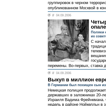
группировок в черном террори
опубликованном Москвой в кон
//
04.09.2006
Четыр
опале
Поляки 
их сове
С начал
традици
телевиз
вещания
государ
перемены. Во-первых, ставка д
//
04.09.2006
Выкуп в миллион евр
В Германии был похищен сын из
Немецкая полиция продолжает 
державших в заложниках 20-ле
Израиля Вадима Фрейнкмана. 
недель в районе Нойкелльн в 