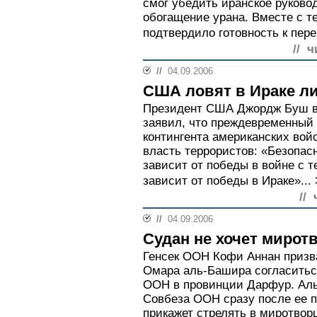
смог убедить иранское руково
обогащение урана. Вместе с т
подтвердило готовность к пере
// ч
//
04.09.2006
США ловят в Ираке л
Президент США Джордж Буш в
заявил, что преждевременный
контингента американских войс
власть террористов: «Безопас
зависит от победы в войне с т
зависит от победы в Ираке»...
//
//
04.09.2006
Судан не хочет миро
Генсек ООН Кофи Аннан призв
Омара аль-Башира согласитьс
ООН в провинции Дарфур. Аль
Совбеза ООН сразу после ее пр
прикажет стрелять в миротвор