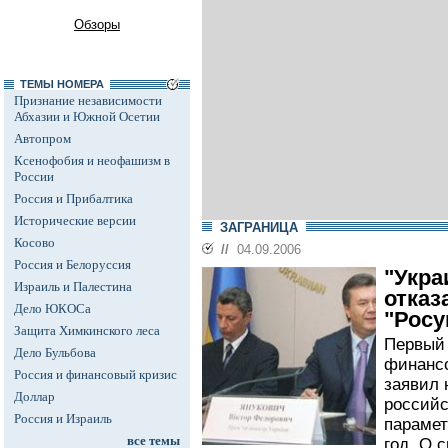
Обзоры
ТЕМЫ НОМЕРА
Признание независимости
Абхазии и Южной Осетии
Автопром
Ксенофобия и неофашизм в
России
Россия и Прибалтика
Исторические версии
ЗАГРАНИЦА
Косово
//
04.09.2006
Россия и Белоруссия
"Укра
Израиль и Палестина
отказ
Дело ЮКОСа
"Росу
Защита Химкинского леса
Первый 
Дело Бульбова
финансо
Россия и финансовый кризис
заявил 
Доллар
российс
Россия и Израиль
парамет
все темы
год. О 