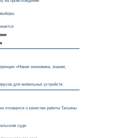
ку на происхождение
 выборы
ажается
зии
я
ренция «Новая экономика, знание,
вирусов для мобильных устройств
но отозвался о качестве работы Татьяны
сельском суде