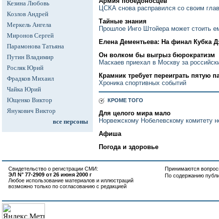
Армия победоносцев
Кезина Любовь
ЦСКА снова расправился со своим гла
Козлов Андрей
Тайные знания
Меркель Ангела
Прошлое Инго Штойера может стоить е
Миронов Сергей
Елена Дементьева: На финал Кубка Д
Парамонова Татьяна
Он волком бы выгрыз бюрократизм
Путин Владимир
Маскаев приехал в Москву за российск
Росляк Юрий
Крамник требует переиграть пятую п
Фрадков Михаил
Хроника спортивных событий
Чайка Юрий
Ющенко Виктор
КРОМЕ ТОГО
Янукович Виктор
Для целого мира мало
Норвежскому Нобелевскому комитету не
все персоны
Афиша
Погода и здоровье
Свидетельство о регистрации СМИ:
Принимаются вопросы
ЭЛ N° 77-2909 от 26 июня 2000 г
По содержанию публ
Любое использование материалов и иллюстраций
возможно только по согласованию с редакцией