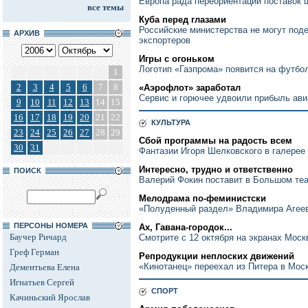
Европа рада переориентации поставок 
все темы
Куба перед глазами
Российские министерства не могут под
АРХИВ
экспортеров
Игры с огоньком
Логотип «Газпрома» появится на футбол
1
2
3
4
5
6
7
8
«Аэрофлот» заработал
Сервис и горючее удвоили прибыль ави
9
10
11
12
13
14
15
16
17
18
19
20
21
22
КУЛЬТУРА
23
24
25
26
27
28
29
Сбой программы на радость всем
30
31
Фантазии Игоря Шелковского в галерее
Интересно, трудно и ответственно
ПОИСК
Валерий Фокин поставит в Большом те
Мелодрама по-феминистски
«Полуденный раздел» Владимира Агеев
ПЕРСОНЫ НОМЕРА
Ах, Гавана-городок...
Баучер Ричард
Смотрите с 12 октября на экранах Моск
Греф Герман
Репродукции неплоских движений
«Кинотанец» переехал из Питера в Мос
Дементьева Елена
Игнатьев Сергей
СПОРТ
Качиньский Ярослав