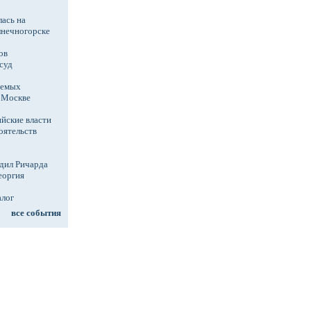
ась на
лнечногорске
ов
суд
аемых
в Москве
йские власти
оятельств
дил Ричарда
еоргия
алог
все события