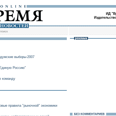
ИД "В
Издательств
/
поиск
 думские выборы-2007
"Единую Россию"
ю команду
овые правила "рыночной" экономики
БЕЗ КОМMЕНТАРИЕВ