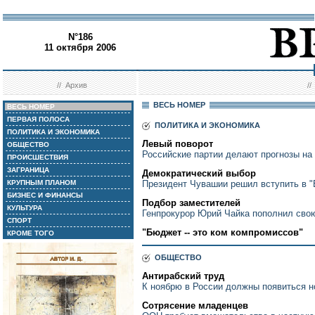
N°186
11 октября 2006
//
Архив
/
ВЕСЬ НОМЕР
ВЕСЬ НОМЕР
ПЕРВАЯ ПОЛОСА
ПОЛИТИКА И ЭКОНОМИКА
ПОЛИТИКА И ЭКОНОМИКА
Левый поворот
ОБЩЕСТВО
Российские партии делают прогнозы на
ПРОИСШЕСТВИЯ
ЗАГРАНИЦА
Демократический выбор
КРУПНЫМ ПЛАНОМ
Президент Чувашии решил вступить в 
БИЗНЕС И ФИНАНСЫ
Подбор заместителей
КУЛЬТУРА
Генпрокурор Юрий Чайка пополнил сво
СПОРТ
"Бюджет -- это ком компромиссов"
КРОМЕ ТОГО
ОБЩЕСТВО
Антирабский труд
К ноябрю в России должны появиться н
Сотрясение младенцев