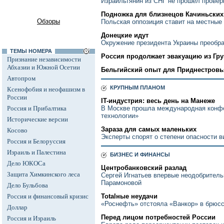
Израильтянин из СНГ не прошел провер
Подножка для близнецов Качиньских
Обзоры
Польская оппозиция ставит на местные
Донецкие идут
Окружение президента Украины преобр
ТЕМЫ НОМЕРА
Россия продолжает эвакуацию из Гру
Признание независимости
Абхазии и Южной Осетии
Бельгийский опыт для Приднестровь
Автопром
КРУПНЫМ ПЛАНОМ
Ксенофобия и неофашизм в
России
IT-индустрия: весь день на Манеже
Россия и Прибалтика
В Москве прошла международная конфе
технологии»
Исторические версии
Зараза для самых маленьких
Косово
Эксперты спорят о степени опасности 
Россия и Белоруссия
Израиль и Палестина
БИЗНЕС И ФИНАНСЫ
Дело ЮКОСа
Центробанковский разлад
Защита Химкинского леса
Сергей Игнатьев впервые неодобритель
Парамоновой
Дело Бульбова
Россия и финансовый кризис
Totalные неудачи
«Роснефть» отстояла «Ванкор» в брюс
Доллар
Перед лицом потребностей России
Россия и Израиль