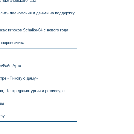
штокмановского газа
елить полномочия и деньги на поддержку
ках игроков Schalke-04 с нового года
аперевозчика
 «Файн Арт»
атре «Пиковую даму»
а, Центр драматургии и режиссуры
вы
кву