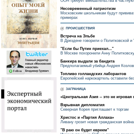
ООН требует вмешательства в частную
Несовременный патриотизм
Московским школьникам будут прививат
примерах
ПРОИСШЕСТВИЯ
Встреча на Эльбе
В Дрездене говорили о Политковской и 
"Если бы Путин приехал..."
В Москве похоронили Анну Политковск
Банкира выдали за бандита
Предполагаемый убийца Андрея Козлов
Топливо голландских лаборантов
Европейский наркокартель оставили бе
ЗАГРАНИЦА
«Центральная Азия -- это не игровая
Взрывная дипломатия
Северная Корея приглашает к торгам
Христос и «Партия Аллаха»
Ливану грозит новая гражданская война
"В раю он будет евреем"