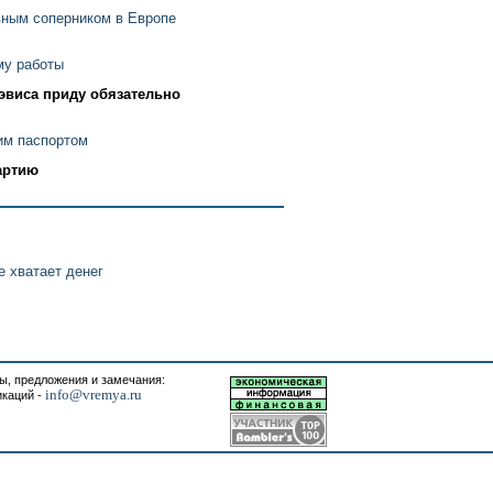
вным соперником в Европе
му работы
эвиса приду обязательно
им паспортом
артию
 хватает денег
, предложения и замечания:
info@vremya.ru
икаций -