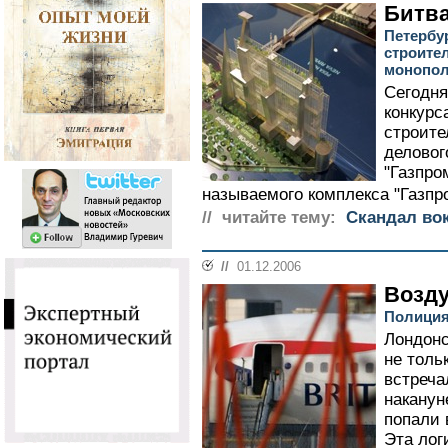
Битва
Петербу
строите
монопол
Сегодня
конкурс
строите
деловог
"Газпром
называемого комплекса "Газпро
// читайте тему:
Скандал вок
//
01.12.2006
Возду
Полиция
Лондонс
не толь
встреча
наканун
попали 
Эта лог