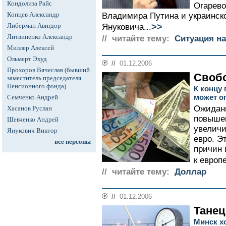
Кондолиза Райс
Огарево
Копцев Александр
Владимира Путина и украинск
>>
Либерман Авигдор
Януковича...
Литвиненко Александр
// читайте тему:
Ситуация на
Миллер Алексей
Ольмерт Эхуд
//
01.12.2006
Прохоров Вячеслав (бывший
Своб
заместитель председателя
Пенсионного фонда)
К концу
может о
Семченко Андрей
Ожидани
Хасанов Руслан
повышен
Шевченко Андрей
увеличи
Янукович Виктор
евро. Э
все персоны
причин 
к европ
// читайте тему:
Доллар
//
01.12.2006
Танец
Минск х