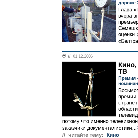
дороже 
Глава «
вчера в
премье
Семашк
оценки 
«Белтра
//
01.12.2006
Кино,
ТВ
Премия 
номинан
Восьмог
премии 
стране 
области
телевид
потому что именно телевизион
заказчики документалистики...
// читайте тему:
Кино