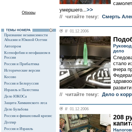
самолет
>>
умершего...
Обзоры
// читайте тему:
Cмерть Але
ТЕМЫ НОМЕРА
//
01.12.2006
Признание независимости
Подоб
Абхазии и Южной Осетии
Руковод
Автопром
дело
Ксенофобия и неофашизм в
Следова
России
стало и
Россия и Прибалтика
вчера п
Исторические версии
Федерал
Косово
здравоо
Россия и Белоруссия
развити
Израиль и Палестина
// читайте тему:
Дело о кор
Дело ЮКОСа
Защита Химкинского леса
//
01.12.2006
Дело Бульбова
Россия и финансовый кризис
208 р
капит
Доллар
Россия и Израиль
Налогов