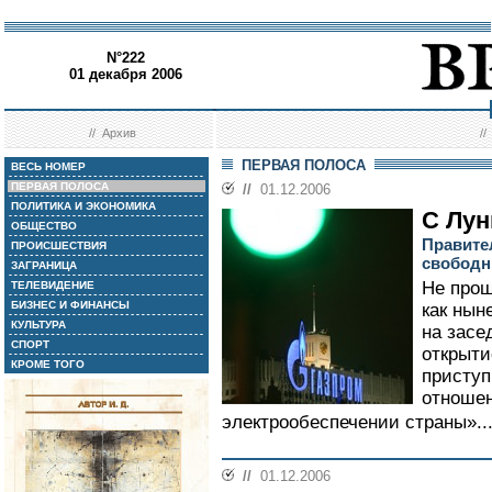
N°222
01 декабря 2006
//
Архив
/
ПЕРВАЯ ПОЛОСА
ВЕСЬ НОМЕР
ПЕРВАЯ ПОЛОСА
//
01.12.2006
ПОЛИТИКА И ЭКОНОМИКА
С Лу
ОБЩЕСТВО
Правите
ПРОИСШЕСТВИЯ
свободн
ЗАГРАНИЦА
Не прош
ТЕЛЕВИДЕНИЕ
БИЗНЕС И ФИНАНСЫ
как нын
КУЛЬТУРА
на засе
СПОРТ
открыти
КРОМЕ ТОГО
присту
отношен
электрообеспечении страны»..
//
01.12.2006