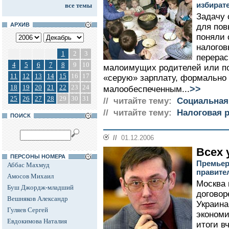
избират
все темы
Задачу 
АРХИВ
для по
поняли 
налогов
1
2
3
перерас
4
5
6
7
8
9
10
малоимущих родителей или по 
11
12
13
14
15
16
17
«серую» зарплату, формально
18
19
20
21
22
23
24
>>
малообеспеченным...
25
26
27
28
29
30
31
// читайте тему:
Социальная
// читайте тему:
Налоговая 
ПОИСК
//
01.12.2006
Всех 
ПЕРСОНЫ НОМЕРА
Премьер
Аббас Махмуд
правите
Амосов Михаил
Москва 
Буш Джордж-младший
договор
Вешняков Александр
Украина
Гуляев Сергей
экономи
Евдокимова Наталия
итоги в