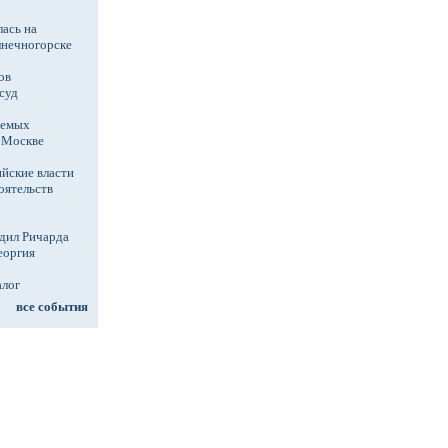
ась на
лнечногорске
ов
суд
аемых
в Москве
йские власти
оятельств
дил Ричарда
еоргия
алог
все события