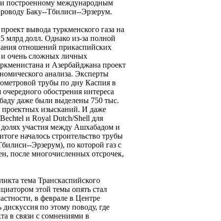
ки построенному международным
проводу Баку--Тбилиси--Эрзерум.
проект вывода туркменского газа на
5 млрд долл. Однако из-за полной
ования отношений прикаспийских
) и очень сложных личных
ркменистана и Азербайджана проект
ономического анализа. Эксперты
лометровой трубы по дну Каспия в
я очередного обострения интереса
баду даже были выделены 750 тыс.
е проектных изысканий. И даже
Bechtel и Royal Dutch/Shell для
о долях участия между Ашхабадом и
 итоге началось строительство трубы
билиси--Эрзерум), по которой газ с
н, после многочисленных отсрочек,
ликта тема Транскаспийского
циатором этой темы опять стал
частности, в феврале в Центре
дискуссия по этому поводу, где
та в связи с сомнениями в