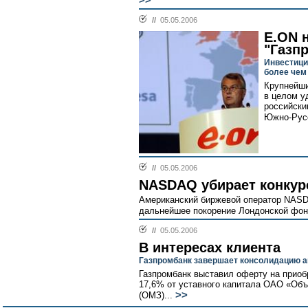
>>
//
05.05.2006
E.ON н
"Газп
Инвестици
более чем
Крупнейши
в целом у
российски
Южно-Русс
//
05.05.2006
NASDAQ убирает конкур
Американский биржевой оператор NASDA
дальнейшее покорение Лондонской фонд
//
05.05.2006
В интересах клиента
Газпромбанк завершает консолидацию 
Газпромбанк выставил оферту на приоб
17,6% от уставного капитала ОАО «Об
>>
(ОМЗ)...