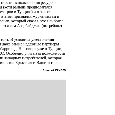
ятности использования ресурсов
 (хотя раньше предполагался
ометров в Турцию) и отказ от
е в этом признался журналистам и
ijan, который сказал, что наиболее
ется сам Азербайджан (потребляет
стоит. В условиях ужесточения
ы даже самые надежные партнеры
 баррикад. Не говоря уже о Турции,
 ЕС. Особенно учитывая возможность
и западных потребителей, которая
тивистов Брюсселя и Вашингтона.
Алексей ГРИВАЧ