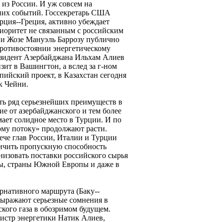
из России. И уж совсем на
дних событий. Госсекретарь США
рция--Греция, активно убеждает
риоритет не связанным с российским
ии Жозе Мануэль Баррозу публично
ротивостоянии энергетическому
зидент Азербайджана Ильхам Алиев
ит в Вашингтон, а вслед за г-ном
ийский проект, в Казахстан сегодня
к Чейни.
есть ряд серьезнейших преимуществ в
ие от азербайджанского и тем более
мает солидное место в Турции. И по
ому потоку» продолжают расти.
рече глав России, Италии и Турции
ичить пропускную способность
низовать поставки российского сырья
ны, страны Южной Европы и даже в
ернативного маршрута (Баку--
выражают серьезные сомнения в
кого газа в обозримом будущем.
нистр энергетики Натик Алиев,