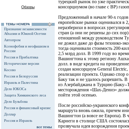
турецкий рынок по уже практичес
консорциумом (во главе с ВР) газо
Обзоры
Предложенный в начале 90-х годов 
европейские рынки оценивался в 2,
ТЕМЫ НОМЕРА
неразберихи в вопросах урегулир
Признание независимости
стран (а они не решены до сих пор
Абхазии и Южной Осетии
отношений между руководством Ту
Автопром
не дожил даже до фазы технико-эк
Ксенофобия и неофашизм в
тогда оценивали стоимость 200-ки
России
2,5 млрд долл. В 1999 году во врем
Россия и Прибалтика
Вашингтона к этому региону Ашха
Исторические версии
долл. в виде кредита на проведени
создан консорциум General Electric, 
Косово
реализации проекта. Однако спор 
Россия и Белоруссия
Баку так и не удалось разрешить. В
Израиль и Палестина
из Азербайджана в Турцию (Баку--Т
Дело ЮКОСа
месторождения «Шах-Дениз» долже
пойти этой осенью.
Защита Химкинского леса
Дело Бульбова
После российско-украинского конф
Россия и финансовый кризис
маршрута вновь ожила, причем ини
Доллар
Вашингтон (а вовсе не Европа). В 
Россия и Израиль
Карнеги в столице США состоялась 
прозвучала идея возрождения проек
все темы