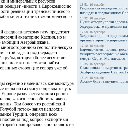
ики и минеральных ресурсов
18:51, 16 декабря
ов обещает «внести в Еврокомиссию
Радикальная молодежь собрал
ости реализации транскаспийского
площади в подмосковном Со
работки его технико-экономического
18:32, 16 декабря
Путин отверг упреки адвокат
Ходорковского в давлении на 
й среднеазиатскому газу предстоит
17:58, 16 декабря
Задержан один из предполаг
иворечий акваторию Каспия, но и
организаторов беспорядков 
 амбиции Азербайджана,
17:10, 16 декабря
й многостороннюю геополитическую
Европарламент призвал росси
ия этой задачи подтверждает
ускорить расследование обст
 трубы, которую более десяти лет
смерти Сергея Магнитского
цы, но так и не смогли найти
16:35, 16 декабря
Саакашвили посмертно награ
ованных сторон (не говоря уже об
Холбрука орденом Святого Г
16:14, 16 декабря
Ассанж будет выпущен под з
оды серьезно изменилась конъюнктура
ые цены на газ могут оправдать чуть
в Европе раздувается мания срочно
авок, -- жизнеспособность такого
нения. Тем более что российский
«Голубой поток» занял неплохие
рынке Турции, опередив всех
м поставил под вопрос экспортный
который планировалось поставлять на