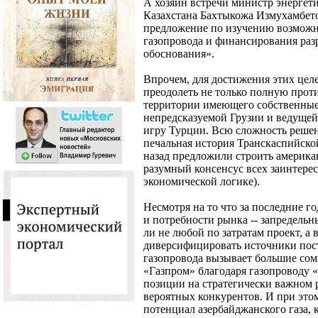
А хозяин встречи министр энергет
Казахстана Бахтыкожа Измухамбет
предложение по изучению возможн
газопровода и финансирования раз
обоснования».
Впрочем, для достижения этих целе
преодолеть не только полную прот
территории имеющего собственные
непредсказуемой Грузии и ведуще
игру Турции. Всю сложность решен
печальная история Транскаспийской
назад предложили строить американ
разумный консенсус всех заинтерес
экономической логике).
Несмотря на то что за последние г
и потребности рынка -- запредельн
ли не любой по затратам проект, а 
диверсифицировать источники пост
газопровода вызывает большие сом
«Газпром» благодаря газопроводу 
позиции на стратегически важном 
вероятных конкурентов. И при это
потенциал азербайджанского газа, 