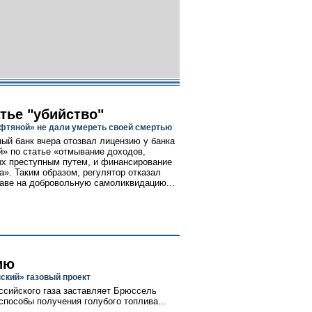
тье "убийство"
фтяной» не дали умереть своей смертью
ый банк вчера отозвал лицензию у банка
» по статье «отмывание доходов,
х преступным путем, и финансирование
а». Таким образом, регулятор отказал
раве на добровольную самоликвидацию...
ию
ский» газовый проект
сийского газа заставляет Брюссель
способы получения голубого топлива...