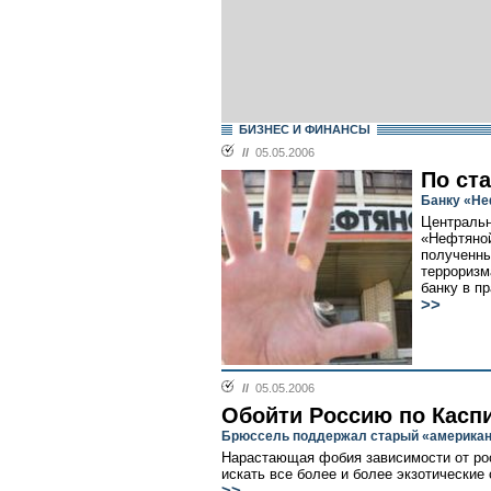
БИЗНЕС И ФИНАНСЫ
//
05.05.2006
По ста
Банку «Не
Центральн
«Нефтяной
полученны
терроризм
банку в п
>>
//
05.05.2006
Обойти Россию по Касп
Брюссель поддержал старый «американ
Нарастающая фобия зависимости от рос
искать все более и более экзотические 