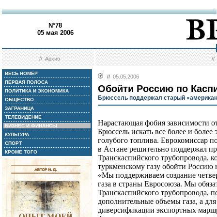
N°78
05 мая 2006
//
Архив
/
ВЕСЬ НОМЕР
//
05.05.2006
ПЕРВАЯ ПОЛОСА
Обойти Россию по Касп
ПОЛИТИКА И ЭКОНОМИКА
Брюссель поддержал старый «американ
ОБЩЕСТВО
ЗАГРАНИЦА
ТЕЛЕВИДЕНИЕ
Нарастающая фобия зависимости от 
БИЗНЕС И ФИНАНСЫ
Брюссель искать все более и более
КУЛЬТУРА
голубого топлива. Еврокомиссар п
СПОРТ
в Астане решительно поддержал пр
КРОМЕ ТОГО
Транскаспийского трубопровода, к
туркменскому газу обойти Россию 
«Мы поддерживаем создание четвер
газа в страны Евросоюза. Мы обяз
Транскаспийского трубопровода, по
дополнительные объемы газа, а для
диверсификации экспортных маршру