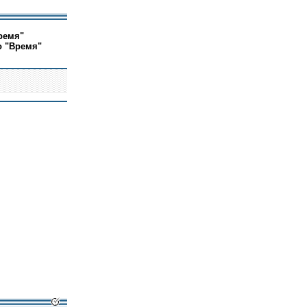
ремя"
о "Время"