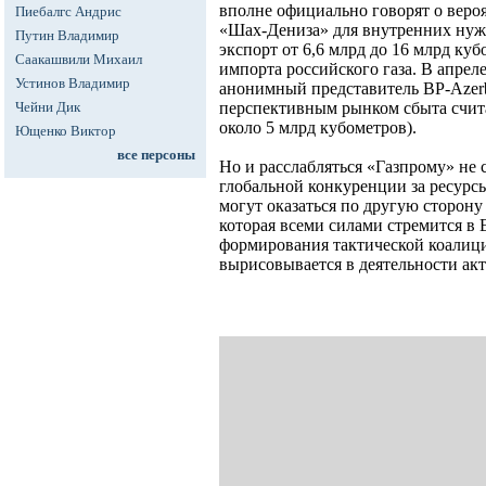
вполне официально говорят о веро
Пиебалгс Андрис
«Шах-Дениза» для внутренних нужд
Путин Владимир
экспорт от 6,6 млрд до 16 млрд куб
Саакашвили Михаил
импорта российского газа. В апрел
Устинов Владимир
анонимный представитель BP-Azerba
Чейни Дик
перспективным рынком сбыта счита
около 5 млрд кубометров).
Ющенко Виктор
все персоны
Но и расслабляться «Газпрому» не 
глобальной конкуренции за ресурс
могут оказаться по другую сторону
которая всеми силами стремится в
формирования тактической коалици
вырисовывается в деятельности ак