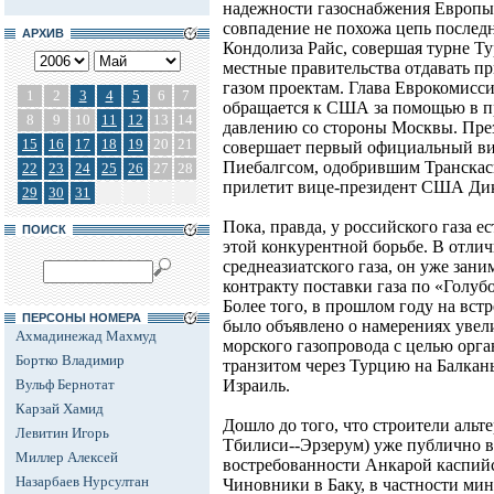
надежности газоснабжения Европы 
совпадение не похожа цепь после
АРХИВ
Кондолиза Райс, совершая турне Ту
местные правительства отдавать п
газом проектам. Глава Еврокомисс
1
2
3
4
5
6
7
обращается к США за помощью в п
8
9
10
11
12
13
14
давлению со стороны Москвы. Пре
15
16
17
18
19
20
21
совершает первый официальный виз
Пиебалгсом, одобрившим Транскасп
22
23
24
25
26
27
28
прилетит вице-президент США Ди
29
30
31
Пока, правда, у российского газа 
ПОИСК
этой конкурентной борьбе. В отлич
среднеазиатского газа, он уже зани
контракту поставки газа по «Голуб
Более того, в прошлом году на вст
ПЕРСОНЫ НОМЕРА
было объявлено о намерениях увел
Ахмадинежад Махмуд
морского газопровода с целью орга
Бортко Владимир
транзитом через Турцию на Балка
Вульф Бернотат
Израиль.
Карзай Хамид
Дошло до того, что строители альт
Левитин Игорь
Тбилиси--Эрзерум) уже публично 
Миллер Алексей
востребованности Анкарой каспийс
Назарбаев Нурсултан
Чиновники в Баку, в частности ми